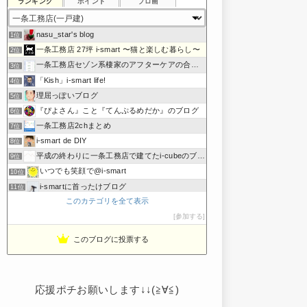
ランキング
ポイント
ブロ画
nasu_star's blog
1位
一条工務店 27坪 i-smart 〜猫と楽しむ暮らし〜
2位
一条工務店セゾン系棲家のアフターケアの合間に綴るブログ
3位
「Kish」i-smart life!
4位
理屈っぽいブログ
5位
『ぴよさん』こと『てんぷるめだか』のブログ
6位
一条工務店2chまとめ
7位
i-smart de DIY
8位
平成の終わりに一条工務店で建てたi-cubeのブログ
9位
いつでも笑顔で@i-smart
10位
i-smartに首ったけブログ
11位
このカテゴリを全て表示
節約しないエコライフ
12位
noahnoah研究所
参加する
13位
わたしの家づくり│ハウスメーカーで注文住宅を建てよう
14位
このブログに投票する
わかまっちょのおうち
15位
応援ポチお願いします↓↓(≧∀≦)