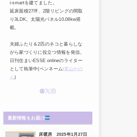
i-smartを建てました。
延床面積27坪、2階リビングの間取
り3LDK。太陽光パネル10.08kw搭
載。
夫婦ふたり＆2匹のネコと暮らしな
がら家づくりに役立つ情報を発信。
日刊住まいESSE onlineのライター
として執筆中(ペンネーム:
富山かの
ん
)
最新情報をお届け
床暖房 2025年1月27日