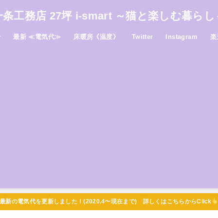
一条工務店 27坪 i-smart ～猫と楽しむ暮らし
介
最新 ≪電気代≫
床暖房《温度》
Twitter
Instagram
楽
最新の電気代を更新しました！(2020.4〜現在まで) 詳しくはこちらからClick