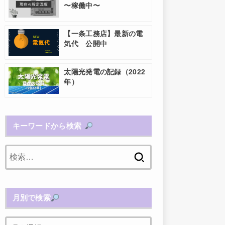
〜稼働中〜
【一条工務店】最新の電
気代 公開中
太陽光発電の記録（2022
年）
キーワードから検索
検
索:
月別で検索