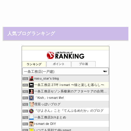
人気ブログランキング
ランキング
ポイント
ブロ画
nasu_star's blog
1位
一条工務店 27坪 i-smart 〜猫と楽しむ暮らし〜
2位
一条工務店セゾン系棲家のアフターケアの合間に綴るブログ
3位
「Kish」i-smart life!
4位
理屈っぽいブログ
5位
『ぴよさん』こと『てんぷるめだか』のブログ
6位
一条工務店2chまとめ
7位
i-smart de DIY
8位
いつでも笑顔で@i-smart
9位