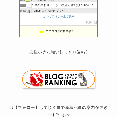
平成の終わりに一条工務店で建てたi-cubeのブログ
10位
i-smartに首ったけブログ
11位
このカテゴリを全て表示
ボーダーコリーと床暖房のおうち
12位
節約しないエコライフ
参加する
13位
noahnoah研究所
14位
このブログに投票する
わたしの家づくり│ハウスメーカーで注文住宅を建てよう
15位
応援ポチお願いします↓↓(≧∀≦)
↓↓【フォロー】して頂く事で新着記事の案内が届き
ます(^_-)-☆