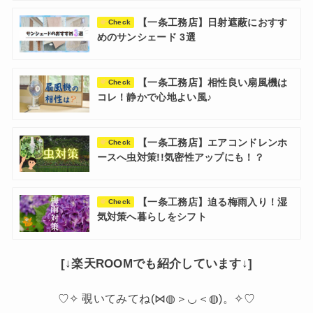
【一条工務店】日射遮蔽におすす
Check
めのサンシェード 3選
【一条工務店】相性良い扇風機は
Check
コレ！静かで心地よい風♪
【一条工務店】エアコンドレンホ
Check
ースへ虫対策!!気密性アップにも！？
【一条工務店】迫る梅雨入り！湿
Check
気対策へ暮らしをシフト
[↓楽天ROOMでも紹介しています↓]
♡✧ 覗いてみてね(⋈◍＞◡＜◍)。✧♡