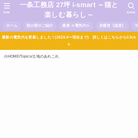
一条工務店 27坪 i-smart ～猫と
MENU
SEARCH
楽しむ暮らし～
ホーム
我が家のご紹介
最新 ≪電気代≫
床暖房《温度》
T
最新の電気代を更新しました！(2020.4〜現在まで) 詳しくはこちらからClick
HOME
Topics
土地のあれこれ