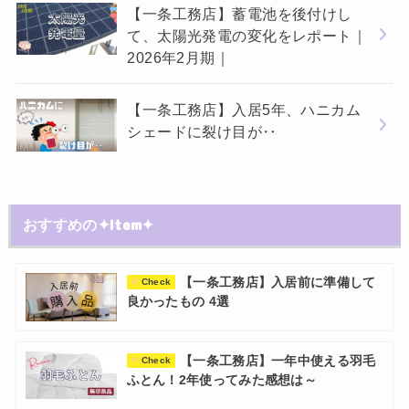
【一条工務店】蓄電池を後付けし
て、太陽光発電の変化をレポート｜
2026年2月期｜
【一条工務店】入居5年、ハニカム
シェードに裂け目が‥
おすすめの✦Item✦
【一条工務店】入居前に準備して
Check
良かったもの 4選
【一条工務店】一年中使える羽毛
Check
ふとん！2年使ってみた感想は～