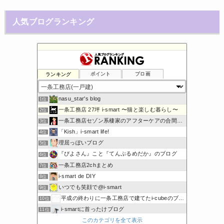
人気ブログランキング
ランキング
ポイント
ブロ画
nasu_star's blog
1位
一条工務店 27坪 i-smart 〜猫と楽しむ暮らし〜
2位
一条工務店セゾン系棲家のアフターケアの合間に綴るブログ
3位
「Kish」i-smart life!
4位
理屈っぽいブログ
5位
『ぴよさん』こと『てんぷるめだか』のブログ
6位
一条工務店2chまとめ
7位
i-smart de DIY
8位
いつでも笑顔で@i-smart
9位
平成の終わりに一条工務店で建てたi-cubeのブログ
10位
i-smartに首ったけブログ
11位
このカテゴリを全て表示
節約しないエコライフ
12位