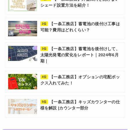
シェード設置方法を紹介！
【一条工務店】蓄電池の後付け工事は
2位
可能？費用はどれくらい？
【一条工務店】蓄電池を後付けして、
3位
太陽光発電の変化をレポート｜2024年6月
期｜
【一条工務店】オプションの宅配ボッ
4位
クス入れてみた！
【一条工務店】キッズカウンターの仕
5位
様を解説 |カウンター部分