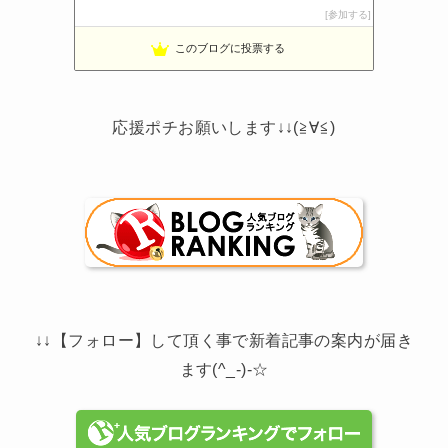
ボーダーコリーと床暖房のおうち
参加する
13位
noahnoah研究所
14位
このブログに投票する
わたしの家づくり│ハウスメーカーで注文住宅を建てよう
15位
応援ポチお願いします↓↓(≧∀≦)
↓↓【フォロー】して頂く事で新着記事の案内が届き
ます(^_-)-☆