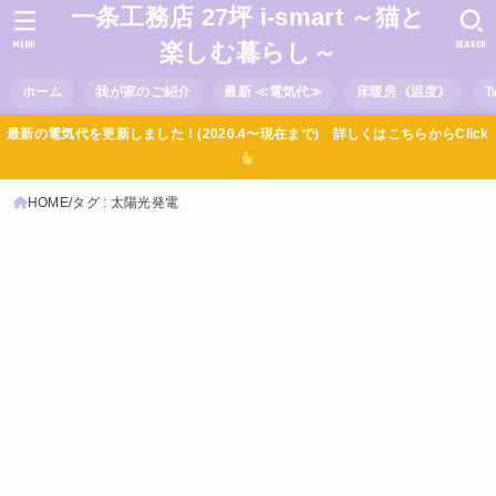
一条工務店 27坪 i-smart ～猫と
MENU
SEARCH
楽しむ暮らし～
ホーム
我が家のご紹介
最新 ≪電気代≫
床暖房《温度》
T
最新の電気代を更新しました！(2020.4〜現在まで) 詳しくはこちらからClick
HOME
タグ : 太陽光発電