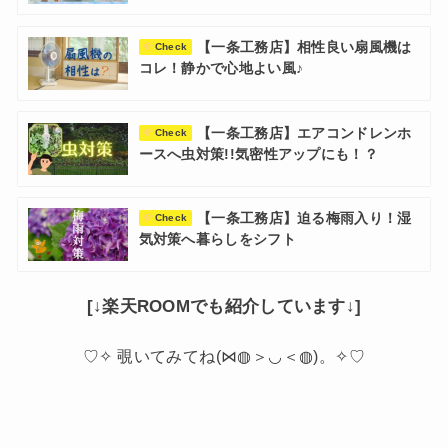
【一条工務店】相性良い扇風機は
Check
コレ！静かで心地よい風♪
【一条工務店】エアコンドレンホ
Check
ースへ虫対策!!気密性アップにも！？
【一条工務店】迫る梅雨入り！湿
Check
気対策へ暮らしをシフト
[↓楽天ROOMでも紹介しています↓]
♡✧ 覗いてみてね(⋈◍＞◡＜◍)。✧♡