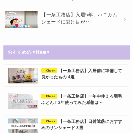
【一条工務店】入居5年、ハニカム
シェードに裂け目が‥
おすすめの✦Item✦
【一条工務店】入居前に準備して
Check
良かったもの 4選
【一条工務店】一年中使える羽毛
Check
ふとん！2年使ってみた感想は～
【一条工務店】日射遮蔽におすす
Check
めのサンシェード 3選