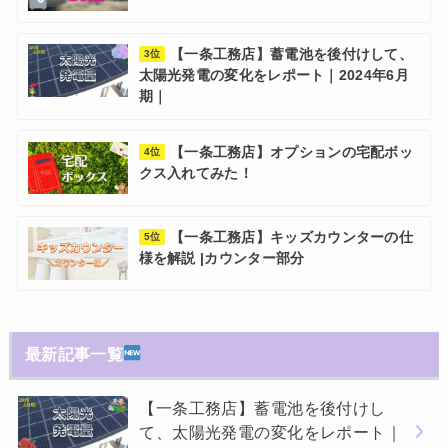
【一条工務店】蓄電池を後付けして、
3位
太陽光発電の変化をレポート｜2024年6月
期｜
【一条工務店】オプションの宅配ボッ
4位
クス入れてみた！
【一条工務店】キッズカウンターの仕
5位
様を解説 |カウンター部分
最新記事一覧
【一条工務店】蓄電池を後付けし
て、太陽光発電の変化をレポート｜