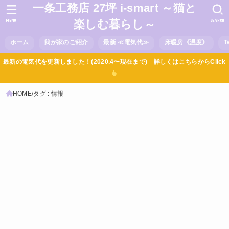
一条工務店 27坪 i-smart ～猫と
MENU
SEARCH
楽しむ暮らし～
ホーム
我が家のご紹介
最新 ≪電気代≫
床暖房《温度》
T
最新の電気代を更新しました！(2020.4〜現在まで) 詳しくはこちらからClick
HOME
タグ : 情報