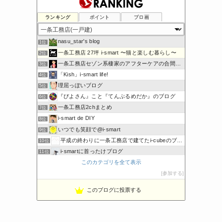
ランキング
ポイント
ブロ画
nasu_star's blog
1位
一条工務店 27坪 i-smart 〜猫と楽しむ暮らし〜
2位
一条工務店セゾン系棲家のアフターケアの合間に綴るブログ
3位
「Kish」i-smart life!
4位
理屈っぽいブログ
5位
『ぴよさん』こと『てんぷるめだか』のブログ
6位
一条工務店2chまとめ
7位
i-smart de DIY
8位
いつでも笑顔で@i-smart
9位
平成の終わりに一条工務店で建てたi-cubeのブログ
10位
i-smartに首ったけブログ
11位
このカテゴリを全て表示
節約しないエコライフ
12位
ボーダーコリーと床暖房のおうち
参加する
13位
noahnoah研究所
14位
このブログに投票する
わたしの家づくり│ハウスメーカーで注文住宅を建てよう
15位