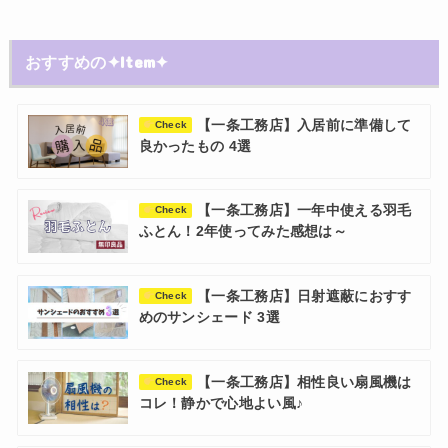
おすすめの✦Item✦
【一条工務店】入居前に準備して
Check
良かったもの 4選
【一条工務店】一年中使える羽毛
Check
ふとん！2年使ってみた感想は～
【一条工務店】日射遮蔽におすす
Check
めのサンシェード 3選
【一条工務店】相性良い扇風機は
Check
コレ！静かで心地よい風♪