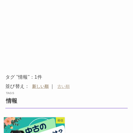
タグ "情報"：1件
並び替え：
｜
情報
発信