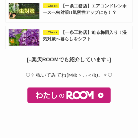
【一条工務店】エアコンドレンホ
Check
ースへ虫対策!!気密性アップにも！？
【一条工務店】迫る梅雨入り！湿
Check
気対策へ暮らしをシフト
[↓楽天ROOMでも紹介しています↓]
♡✧ 覗いてみてね(⋈◍＞◡＜◍)。✧♡