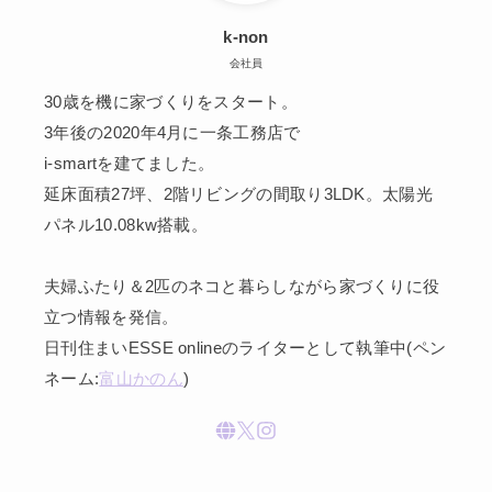
k-non
会社員
30歳を機に家づくりをスタート。
3年後の2020年4月に一条工務店で
i-smartを建てました。
延床面積27坪、2階リビングの間取り3LDK。太陽光
パネル10.08kw搭載。
夫婦ふたり＆2匹のネコと暮らしながら家づくりに役
立つ情報を発信。
日刊住まいESSE onlineのライターとして執筆中(ペン
ネーム:
富山かのん
)