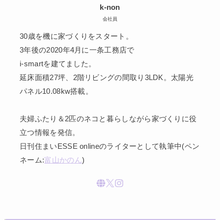
k-non
会社員
30歳を機に家づくりをスタート。
3年後の2020年4月に一条工務店で
i-smartを建てました。
延床面積27坪、2階リビングの間取り3LDK。太陽光
パネル10.08kw搭載。
夫婦ふたり＆2匹のネコと暮らしながら家づくりに役
立つ情報を発信。
日刊住まいESSE onlineのライターとして執筆中(ペン
ネーム:
富山かのん
)