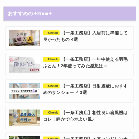
おすすめの✦Item✦
【一条工務店】入居前に準備して
Check
良かったもの 4選
【一条工務店】一年中使える羽毛
Check
ふとん！2年使ってみた感想は～
【一条工務店】日射遮蔽におすす
Check
めのサンシェード 3選
【一条工務店】相性良い扇風機は
Check
コレ！静かで心地よい風♪
Check