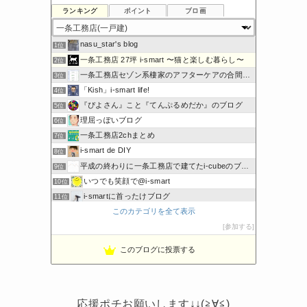
ランキング
ポイント
ブロ画
nasu_star's blog
1位
一条工務店 27坪 i-smart 〜猫と楽しむ暮らし〜
2位
一条工務店セゾン系棲家のアフターケアの合間に綴るブログ
3位
「Kish」i-smart life!
4位
『ぴよさん』こと『てんぷるめだか』のブログ
5位
理屈っぽいブログ
6位
一条工務店2chまとめ
7位
i-smart de DIY
8位
平成の終わりに一条工務店で建てたi-cubeのブログ
9位
いつでも笑顔で@i-smart
10位
i-smartに首ったけブログ
11位
このカテゴリを全て表示
節約しないエコライフ
12位
noahnoah研究所
参加する
13位
わたしの家づくり│ハウスメーカーで注文住宅を建てよう
14位
このブログに投票する
わかまっちょのおうち
15位
応援ポチお願いします↓↓(≧∀≦)