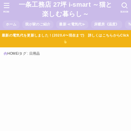
一条工務店 27坪 i-smart ～猫と
MENU
SEARCH
楽しむ暮らし～
ホーム
我が家のご紹介
最新 ≪電気代≫
床暖房《温度》
T
最新の電気代を更新しました！(2020.4〜現在まで) 詳しくはこちらからClick
HOME
タグ : 日用品