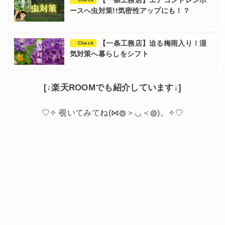
【一条工務店】エアコンドレンホ
ースへ虫対策!!気密性アップにも！？
【一条工務店】迫る梅雨入り！湿
Check
気対策へ暮らしをシフト
[↓楽天ROOMでも紹介しています↓]
♡✧ 覗いてみてね(⋈◍＞◡＜◍)。✧♡