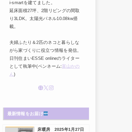
i-smartを建てました。
延床面積27坪、2階リビングの間取
り3LDK。太陽光パネル10.08kw搭
載。
夫婦ふたり＆2匹のネコと暮らしな
がら家づくりに役立つ情報を発信。
日刊住まいESSE onlineのライター
として執筆中(ペンネーム:
富山かの
ん
)
最新情報をお届け
床暖房 2025年1月27日