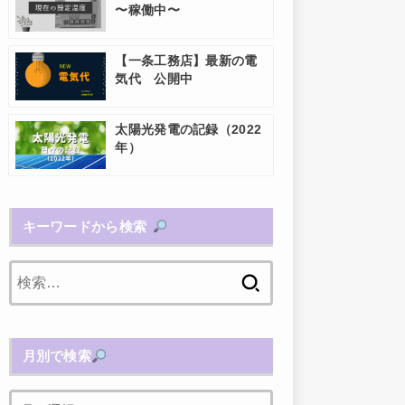
〜稼働中〜
【一条工務店】最新の電
気代 公開中
太陽光発電の記録（2022
年）
キーワードから検索
検
索:
月別で検索