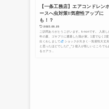
【一条工務店】エアコンドレン
ースへ虫対策!!気密性アップに
も！？
2023.05.25
ご訪問ありがとうございます。k-nonです。 入居し
年の夏、ゴキブリに遭遇した我が家。1度でなく2度
出くわしまして
ショックが大きく‥気密性大丈夫
と思ったほどでした(^_^;) 侵入が怪しいところでも
るエアコ...