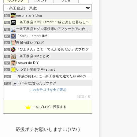
ランキング
ポイント
ブロ画
nasu_star's blog
1位
一条工務店 27坪 i-smart 〜猫と楽しむ暮らし〜
2位
一条工務店セゾン系棲家のアフターケアの合間に綴るブログ
3位
「Kish」i-smart life!
4位
理屈っぽいブログ
5位
『ぴよさん』こと『てんぷるめだか』のブログ
6位
一条工務店2chまとめ
7位
i-smart de DIY
8位
いつでも笑顔で@i-smart
9位
平成の終わりに一条工務店で建てたi-cubeのブログ
10位
i-smartに首ったけブログ
11位
このカテゴリを全て表示
節約しないエコライフ
12位
noahnoah研究所
参加する
13位
わたしの家づくり│ハウスメーカーで注文住宅を建てよう
14位
このブログに投票する
わかまっちょのおうち
15位
応援ポチお願いします↓↓(≧∀≦)