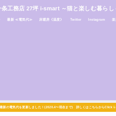
一条工務店 27坪 i-smart ～猫と楽しむ暮らし
介
最新 ≪電気代≫
床暖房《温度》
Twitter
Instagram
楽
最新の電気代を更新しました！(2020.4〜現在まで) 詳しくはこちらからClick