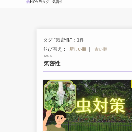
HOME
タグ : 気密性
タグ "気密性"：1件
並び替え：
｜
気密性