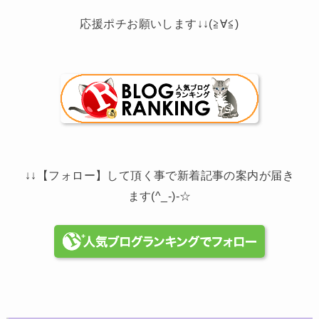
応援ポチお願いします↓↓(≧∀≦)
↓↓【フォロー】して頂く事で新着記事の案内が届き
ます(^_-)-☆