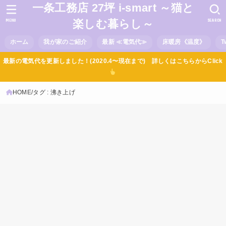
一条工務店 27坪 i-smart ～猫と
MENU
SEARCH
楽しむ暮らし～
ホーム
我が家のご紹介
最新 ≪電気代≫
床暖房《温度》
T
最新の電気代を更新しました！(2020.4〜現在まで) 詳しくはこちらからClick
HOME
タグ : 沸き上げ