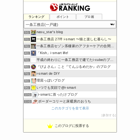
ランキング
ポイント
ブロ画
nasu_star's blog
1位
一条工務店 27坪 i-smart 〜猫と楽しむ暮らし〜
2位
一条工務店セゾン系棲家のアフターケアの合間に綴るブログ
3位
「Kish」i-smart life!
4位
平成の終わりに一条工務店で建てたi-cubeのブログ
5位
『ぴよさん』こと『てんぷるめだか』のブログ
6位
i-smart de DIY
7位
理屈っぽいブログ
8位
いつでも笑顔で@i-smart
9位
i-smartに首ったけブログ
10位
ボーダーコリーと床暖房のおうち
11位
このカテゴリを全て表示
節約しないエコライフ
12位
一条工務店2chまとめ
参加する
13位
わたしの家づくり│ハウスメーカーで注文住宅を建てよう
14位
このブログに投票する
わかまっちょのおうち
15位