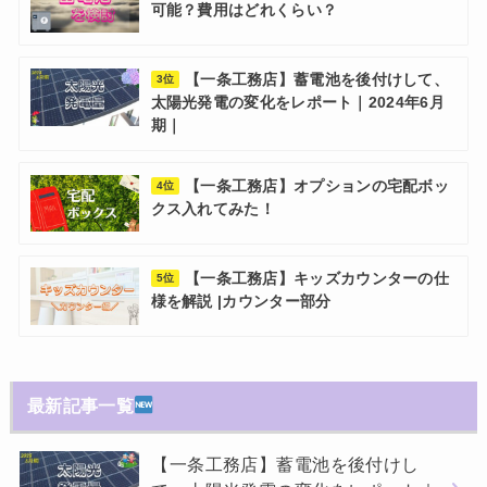
可能？費用はどれくらい？
【一条工務店】蓄電池を後付けして、
3位
太陽光発電の変化をレポート｜2024年6月
期｜
【一条工務店】オプションの宅配ボッ
4位
クス入れてみた！
【一条工務店】キッズカウンターの仕
5位
様を解説 |カウンター部分
最新記事一覧
【一条工務店】蓄電池を後付けし