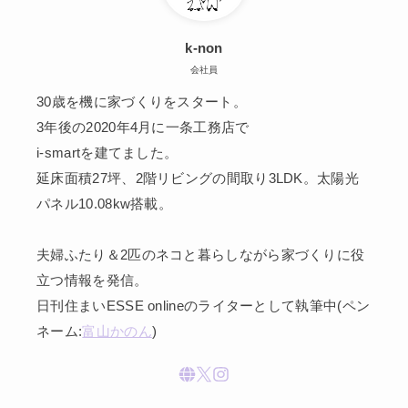
k-non
会社員
30歳を機に家づくりをスタート。
3年後の2020年4月に一条工務店で
i-smartを建てました。
延床面積27坪、2階リビングの間取り3LDK。太陽光
パネル10.08kw搭載。
夫婦ふたり＆2匹のネコと暮らしながら家づくりに役
立つ情報を発信。
日刊住まいESSE onlineのライターとして執筆中(ペン
ネーム:
富山かのん
)