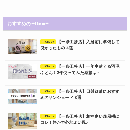
おすすめの✦Item✦
【一条工務店】入居前に準備して
Check
良かったもの 4選
【一条工務店】一年中使える羽毛
Check
ふとん！2年使ってみた感想は～
【一条工務店】日射遮蔽におすす
Check
めのサンシェード 3選
【一条工務店】相性良い扇風機は
Check
コレ！静かで心地よい風♪