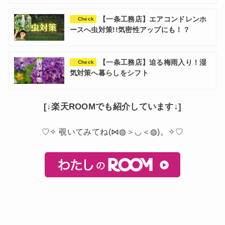
【一条工務店】エアコンドレンホ
Check
ースへ虫対策!!気密性アップにも！？
【一条工務店】迫る梅雨入り！湿
Check
気対策へ暮らしをシフト
[↓楽天ROOMでも紹介しています↓]
♡✧ 覗いてみてね(⋈◍＞◡＜◍)。✧♡