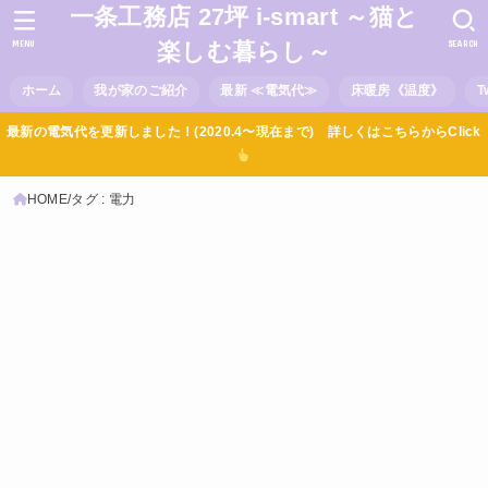
一条工務店 27坪 i-smart ～猫と
MENU
SEARCH
楽しむ暮らし～
ホーム
我が家のご紹介
最新 ≪電気代≫
床暖房《温度》
T
最新の電気代を更新しました！(2020.4〜現在まで) 詳しくはこちらからClick
HOME
タグ : 電力