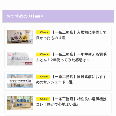
おすすめの✦Item✦
【一条工務店】入居前に準備して
Check
良かったもの 4選
【一条工務店】一年中使える羽毛
Check
ふとん！2年使ってみた感想は～
【一条工務店】日射遮蔽におすす
Check
めのサンシェード 3選
【一条工務店】相性良い扇風機は
Check
コレ！静かで心地よい風♪