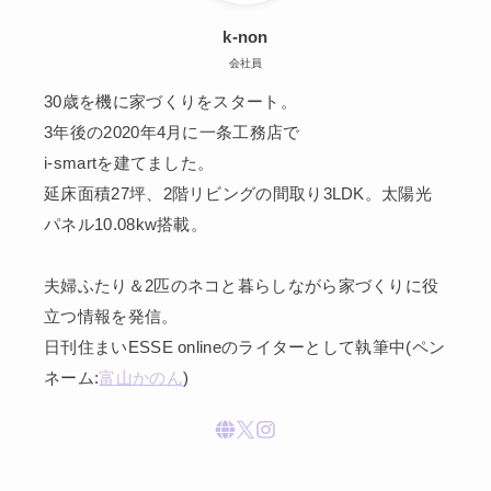
k-non
会社員
30歳を機に家づくりをスタート。
3年後の2020年4月に一条工務店で
i-smartを建てました。
延床面積27坪、2階リビングの間取り3LDK。太陽光
パネル10.08kw搭載。
夫婦ふたり＆2匹のネコと暮らしながら家づくりに役
立つ情報を発信。
日刊住まいESSE onlineのライターとして執筆中(ペン
ネーム:
富山かのん
)