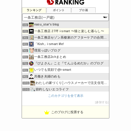
ランキング
ポイント
ブロ画
nasu_star's blog
1位
一条工務店 27坪 i-smart 〜猫と楽しむ暮らし〜
2位
一条工務店セゾン系棲家のアフターケアの合間に綴るブログ
3位
「Kish」i-smart life!
4位
理屈っぽいブログ
5位
一条工務店2chまとめ
6位
『ぴよさん』こと『てんぷるめだか』のブログ
7位
いつでも笑顔で@i-smart
8位
共働き夫婦のめも
9位
わたしの家づくり│ハウスメーカーで注文住宅を建てよう
10位
節約しないエコライフ
11位
このカテゴリを全て表示
noahnoah研究所
12位
平成の終わりに一条工務店で建てたi-cubeのブログ
参加する
13位
i-smart de DIY
14位
このブログに投票する
わかまっちょのおうち
15位