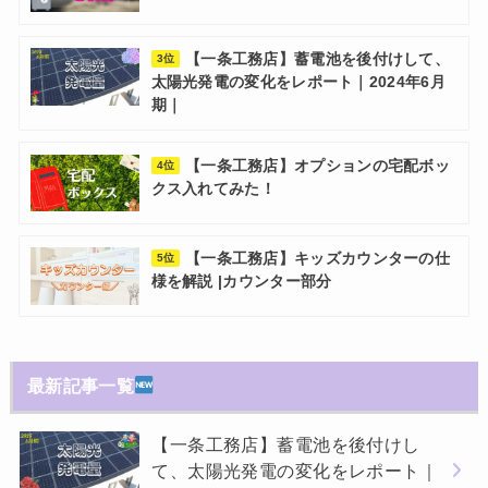
【一条工務店】蓄電池を後付けして、
3位
太陽光発電の変化をレポート｜2024年6月
期｜
【一条工務店】オプションの宅配ボッ
4位
クス入れてみた！
【一条工務店】キッズカウンターの仕
5位
様を解説 |カウンター部分
最新記事一覧
【一条工務店】蓄電池を後付けし
て、太陽光発電の変化をレポート｜