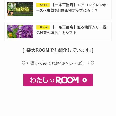
【一条工務店】エアコンドレンホ
Check
ースへ虫対策!!気密性アップにも！？
【一条工務店】迫る梅雨入り！湿
Check
気対策へ暮らしをシフト
[↓楽天ROOMでも紹介しています↓]
♡✧ 覗いてみてね(⋈◍＞◡＜◍)。✧♡