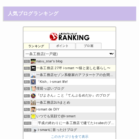
人気ブログランキング
ランキング
ポイント
ブロ画
nasu_star's blog
1位
一条工務店 27坪 i-smart 〜猫と楽しむ暮らし〜
2位
一条工務店セゾン系棲家のアフターケアの合間に綴るブログ
3位
「Kish」i-smart life!
4位
理屈っぽいブログ
5位
『ぴよさん』こと『てんぷるめだか』のブログ
6位
一条工務店2chまとめ
7位
i-smart de DIY
8位
いつでも笑顔で@i-smart
9位
平成の終わりに一条工務店で建てたi-cubeのブログ
10位
i-smartに首ったけブログ
11位
このカテゴリを全て表示
節約しないエコライフ
12位