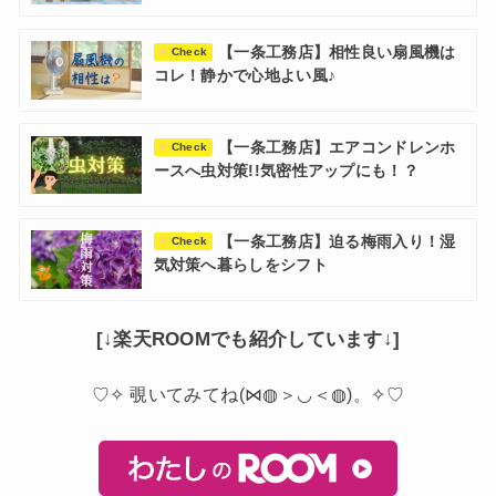
【一条工務店】相性良い扇風機は
Check
コレ！静かで心地よい風♪
【一条工務店】エアコンドレンホ
Check
ースへ虫対策!!気密性アップにも！？
【一条工務店】迫る梅雨入り！湿
Check
気対策へ暮らしをシフト
[↓楽天ROOMでも紹介しています↓]
♡✧ 覗いてみてね(⋈◍＞◡＜◍)。✧♡