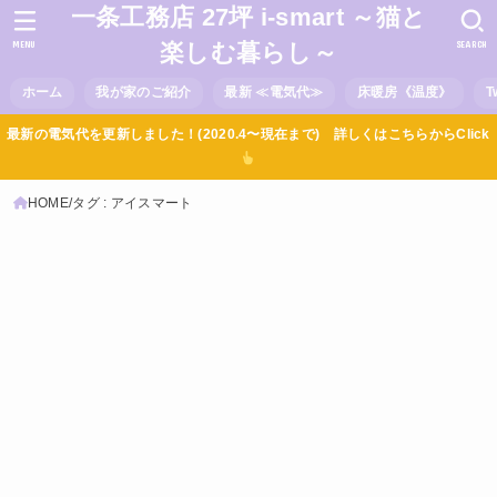
一条工務店 27坪 i-smart ～猫と
MENU
SEARCH
楽しむ暮らし～
ホーム
我が家のご紹介
最新 ≪電気代≫
床暖房《温度》
T
最新の電気代を更新しました！(2020.4〜現在まで) 詳しくはこちらからClick
HOME
タグ : アイスマート