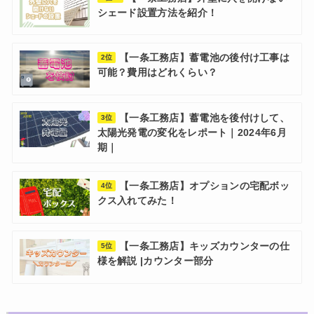
シェード設置方法を紹介！
【一条工務店】蓄電池の後付け工事は
2位
可能？費用はどれくらい？
【一条工務店】蓄電池を後付けして、
3位
太陽光発電の変化をレポート｜2024年6月
期｜
【一条工務店】オプションの宅配ボッ
4位
クス入れてみた！
【一条工務店】キッズカウンターの仕
5位
様を解説 |カウンター部分