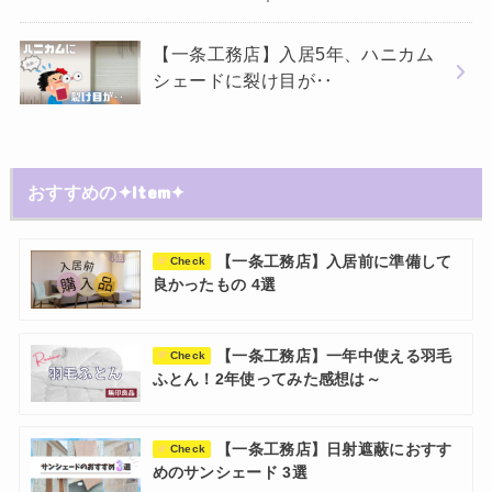
【一条工務店】入居5年、ハニカム
シェードに裂け目が‥
おすすめの✦Item✦
【一条工務店】入居前に準備して
Check
良かったもの 4選
【一条工務店】一年中使える羽毛
Check
ふとん！2年使ってみた感想は～
【一条工務店】日射遮蔽におすす
Check
めのサンシェード 3選