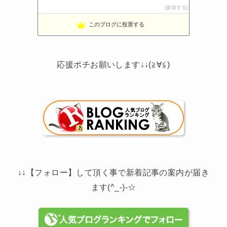
noahnoah研究所
参加する
13位
わたしの家づくり│ハウスメーカーで注文住宅を建てよう
14位
このブログに投票する
わかまっちょのおうち
15位
応援ポチお願いします↓↓(≧∀≦)
↓↓【フォロー】して頂く事で新着記事の案内が届き
ます(^_-)-☆