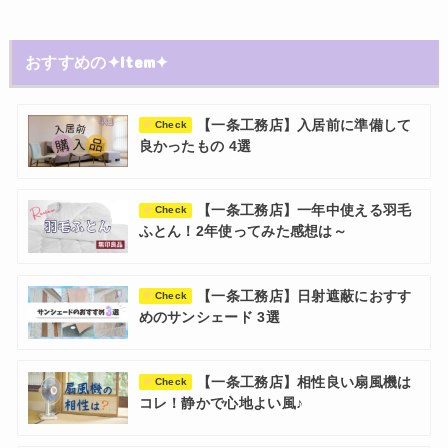
おすすめの✦Item✦
【一条工務店】入居前に準備して
Check
良かったもの 4選
【一条工務店】一年中使える羽毛
Check
ふとん！2年使ってみた感想は～
【一条工務店】日射遮蔽におすす
Check
めのサンシェード 3選
【一条工務店】相性良い扇風機は
Check
コレ！静かで心地よい風♪