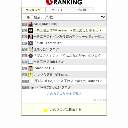
ランキング
ポイント
ブロ画
nasu_star's blog
1位
一条工務店 27坪 i-smart 〜猫と楽しむ暮らし〜
2位
一条工務店セゾン系棲家のアフターケアの合間に綴るブログ
3位
「Kish」i-smart life!
4位
理屈っぽいブログ
5位
『ぴよさん』こと『てんぷるめだか』のブログ
6位
一条工務店2chまとめ
7位
i-smart de DIY
8位
いつでも笑顔で@i-smart
9位
平成の終わりに一条工務店で建てたi-cubeのブログ
10位
i-smartに首ったけブログ
11位
このカテゴリを全て表示
ボーダーコリーと床暖房のおうち
12位
節約しないエコライフ
参加する
13位
noahnoah研究所
14位
このブログに投票する
わたしの家づくり│ハウスメーカーで注文住宅を建てよう
15位