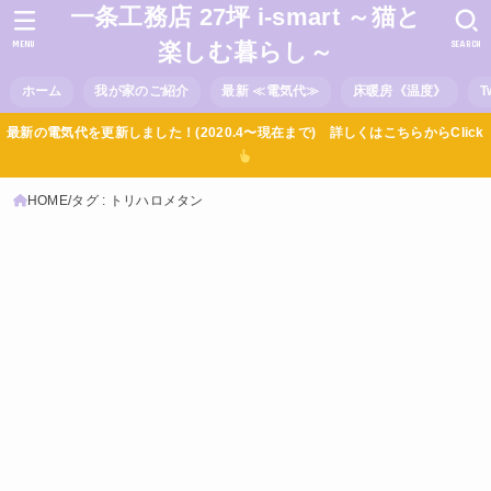
一条工務店 27坪 i-smart ～猫と
MENU
SEARCH
楽しむ暮らし～
ホーム
我が家のご紹介
最新 ≪電気代≫
床暖房《温度》
T
最新の電気代を更新しました！(2020.4〜現在まで) 詳しくはこちらからClick
HOME
タグ : トリハロメタン