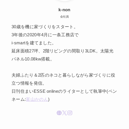
k-non
会社員
30歳を機に家づくりをスタート。
3年後の2020年4月に一条工務店で
i-smartを建てました。
延床面積27坪、2階リビングの間取り3LDK。太陽光
パネル10.08kw搭載。
夫婦ふたり＆2匹のネコと暮らしながら家づくりに役
立つ情報を発信。
日刊住まいESSE onlineのライターとして執筆中(ペン
ネーム:
富山かのん
)