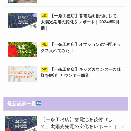
【一条工務店】蓄電池を後付けして、
3位
太陽光発電の変化をレポート｜2024年6月
期｜
【一条工務店】オプションの宅配ボッ
4位
クス入れてみた！
【一条工務店】キッズカウンターの仕
5位
様を解説 |カウンター部分
最新記事一覧
【一条工務店】蓄電池を後付けし
て、太陽光発電の変化をレポート｜