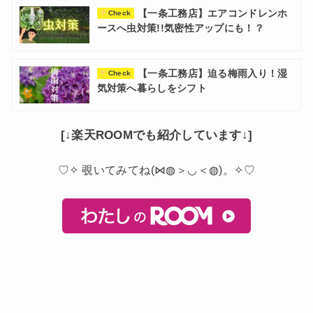
【一条工務店】エアコンドレンホ
Check
ースへ虫対策!!気密性アップにも！？
【一条工務店】迫る梅雨入り！湿
Check
気対策へ暮らしをシフト
[↓楽天ROOMでも紹介しています↓]
♡✧ 覗いてみてね(⋈◍＞◡＜◍)。✧♡