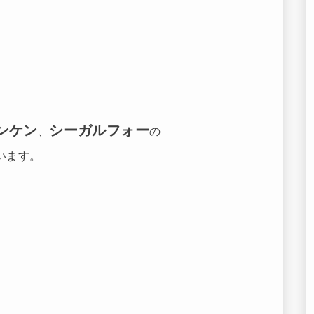
。
ンケン
シーガルフォー
、
の
います。