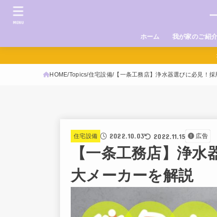
MENU
ホーム
我が家のご紹
HOME
Topics
住宅設備
【一条工務店】浄水器選びに必見！採
2022.10.03
2022.11.15
住宅設備
広告
【一条工務店】浄水
大メーカーを解説