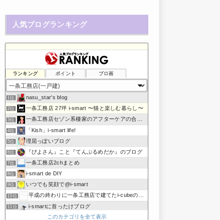
人気ブログランキング
ランキング
ポイント
ブロ画
nasu_star's blog
1位
一条工務店 27坪 i-smart 〜猫と楽しむ暮らし〜
2位
一条工務店セゾン系棲家のアフターケアの合間に綴るブログ
3位
「Kish」i-smart life!
4位
理屈っぽいブログ
5位
『ぴよさん』こと『てんぷるめだか』のブログ
6位
一条工務店2chまとめ
7位
i-smart de DIY
8位
いつでも笑顔で@i-smart
9位
平成の終わりに一条工務店で建てたi-cubeのブログ
10位
i-smartに首ったけブログ
11位
このカテゴリを全て表示
ボーダーコリーと床暖房のおうち
12位