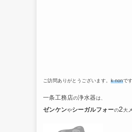
ご訪問ありがとうございます。
k-non
で
一条工務店
浄水器
の
は、
2
ゼンケン
シーガルフォー
や
の
大