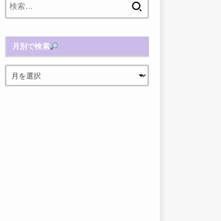
索:
月別で検索