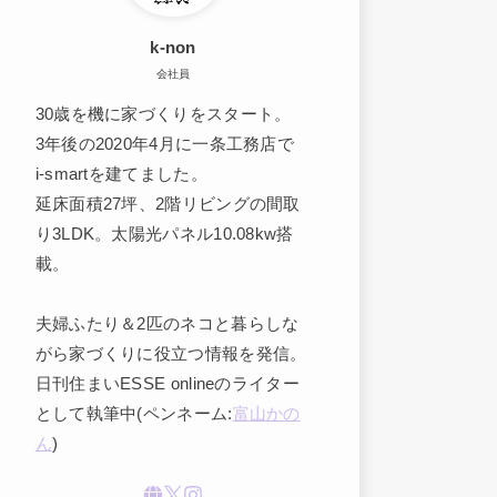
k-non
会社員
30歳を機に家づくりをスタート。
3年後の2020年4月に一条工務店で
i-smartを建てました。
延床面積27坪、2階リビングの間取
り3LDK。太陽光パネル10.08kw搭
載。
夫婦ふたり＆2匹のネコと暮らしな
がら家づくりに役立つ情報を発信。
日刊住まいESSE onlineのライター
として執筆中(ペンネーム:
富山かの
ん
)