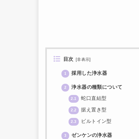
目次
[
非表示
]
採用した浄水器
1
浄水器の種類について
2
蛇口直結型
2.1
据え置き型
2.2
ビルトイン型
2.3
ゼンケンの浄水器
3