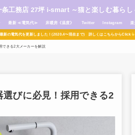
一条工務店 27坪 i-smart ～猫と楽しむ暮らし
介
最新 ≪電気代≫
床暖房《温度》
Twitter
Instagram
楽
最新の電気代を更新しました！(2020.4〜現在まで) 詳しくはこちらからClick
用できる2大メーカーを解説
器選びに必見！採用できる2