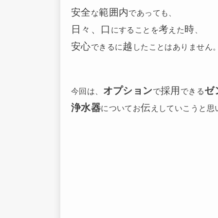
安全
範囲内
な
であっても、
日々、口
考
時
にすることを
えた
、
安心
越
できるに
したことはありません
オプション
採用
ゼ
今回は、
で
できる
浄水器
伝
についてお
えしていこうと思