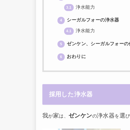
浄水能力
3.1
シーガルフォーの浄水器
4
浄水能力
4.1
ゼンケン、シーガルフォーの
5
おわりに
6
採用した浄水器
我
家
ゼンケン
浄水器
選
が
は、
の
を