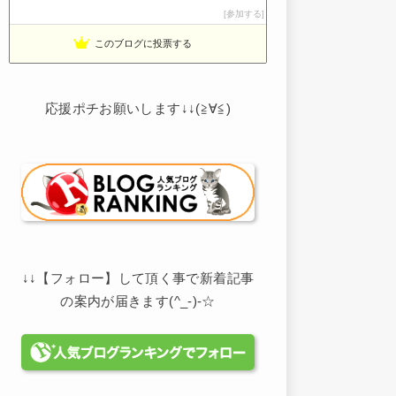
節約しないエコライフ
参加する
13位
noahnoah研究所
14位
このブログに投票する
わたしの家づくり│ハウスメーカーで注文住宅を建てよう
15位
応援ポチお願いします↓↓(≧∀≦)
↓↓【フォロー】して頂く事で新着記事
の案内が届きます(^_-)-☆