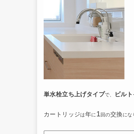
単水栓立ち上げタイプ
ビルト
で、
1
カートリッジ
年
交換
は
に
回の
にな