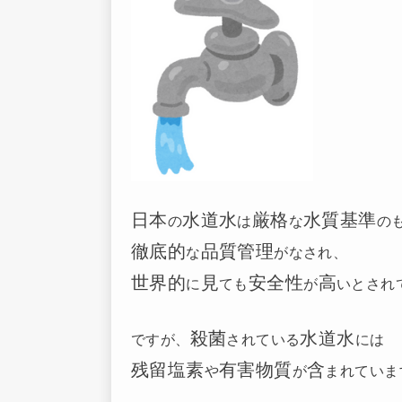
日本
水道水
厳格
水質基準
の
は
な
の
徹底的
品質管理
な
がなされ、
世界的
見
安全性
高
に
ても
が
いとされ
殺菌
水道水
ですが、
されている
には
残留塩素
有害物質
含
や
が
まれていま