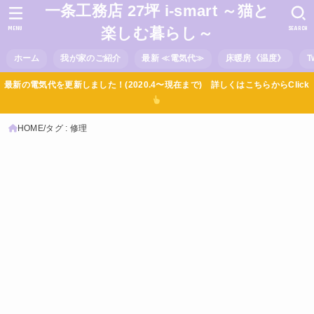
一条工務店 27坪 i-smart ～猫と
MENU
SEARCH
楽しむ暮らし～
ホーム
我が家のご紹介
最新 ≪電気代≫
床暖房《温度》
T
最新の電気代を更新しました！(2020.4〜現在まで) 詳しくはこちらからClick
HOME
タグ : 修理