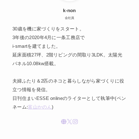
k-non
会社員
30歳を機に家づくりをスタート。
3年後の2020年4月に一条工務店で
i-smartを建てました。
延床面積27坪、2階リビングの間取り3LDK。太陽光
パネル10.08kw搭載。
夫婦ふたり＆2匹のネコと暮らしながら家づくりに役
立つ情報を発信。
日刊住まいESSE onlineのライターとして執筆中(ペン
ネーム:
富山かのん
)