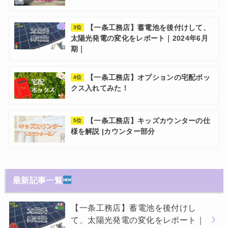
【一条工務店】蓄電池を後付けして、
3位
太陽光発電の変化をレポート｜2024年6月
期｜
【一条工務店】オプションの宅配ボッ
4位
クス入れてみた！
【一条工務店】キッズカウンターの仕
5位
様を解説 |カウンター部分
最新記事一覧
【一条工務店】蓄電池を後付けし
て、太陽光発電の変化をレポート｜