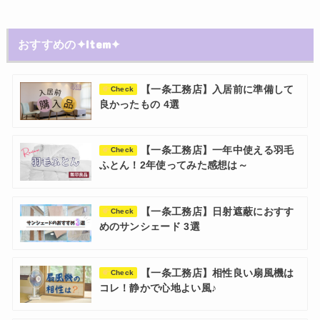
おすすめの✦Item✦
【一条工務店】入居前に準備して
Check
良かったもの 4選
【一条工務店】一年中使える羽毛
Check
ふとん！2年使ってみた感想は～
【一条工務店】日射遮蔽におすす
Check
めのサンシェード 3選
【一条工務店】相性良い扇風機は
Check
コレ！静かで心地よい風♪