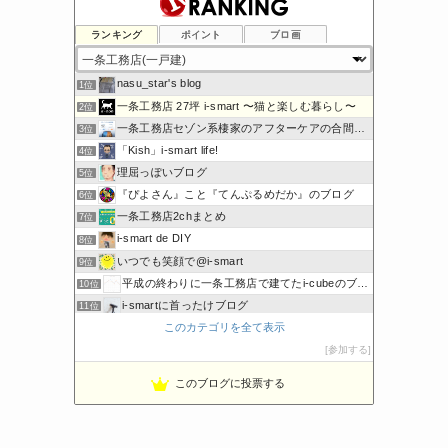
ランキング
ポイント
ブロ画
nasu_star's blog
1位
一条工務店 27坪 i-smart 〜猫と楽しむ暮らし〜
2位
一条工務店セゾン系棲家のアフターケアの合間に綴るブログ
3位
「Kish」i-smart life!
4位
理屈っぽいブログ
5位
『ぴよさん』こと『てんぷるめだか』のブログ
6位
一条工務店2chまとめ
7位
i-smart de DIY
8位
いつでも笑顔で@i-smart
9位
平成の終わりに一条工務店で建てたi-cubeのブログ
10位
i-smartに首ったけブログ
11位
このカテゴリを全て表示
節約しないエコライフ
12位
noahnoah研究所
参加する
13位
わたしの家づくり│ハウスメーカーで注文住宅を建てよう
14位
このブログに投票する
わかまっちょのおうち
15位