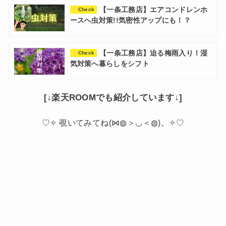
【一条工務店】エアコンドレンホ
Check
ースへ虫対策!!気密性アップにも！？
【一条工務店】迫る梅雨入り！湿
Check
気対策へ暮らしをシフト
[↓楽天ROOMでも紹介しています↓]
♡✧ 覗いてみてね(⋈◍＞◡＜◍)。✧♡