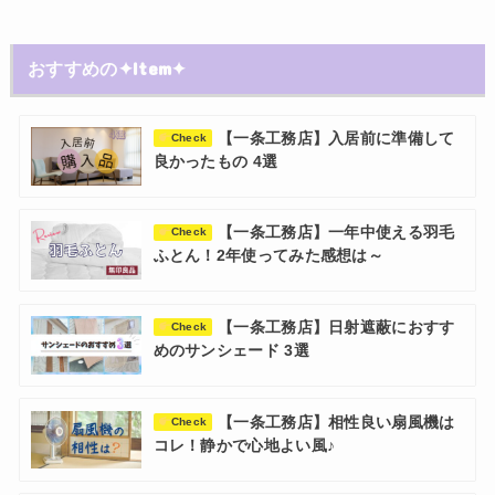
おすすめの✦Item✦
【一条工務店】入居前に準備して
Check
良かったもの 4選
【一条工務店】一年中使える羽毛
Check
ふとん！2年使ってみた感想は～
【一条工務店】日射遮蔽におすす
Check
めのサンシェード 3選
【一条工務店】相性良い扇風機は
Check
コレ！静かで心地よい風♪