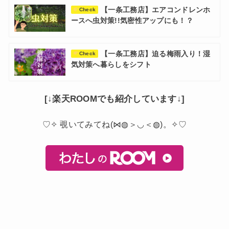
【一条工務店】エアコンドレンホ
Check
ースへ虫対策!!気密性アップにも！？
【一条工務店】迫る梅雨入り！湿
Check
気対策へ暮らしをシフト
[↓楽天ROOMでも紹介しています↓]
♡✧ 覗いてみてね(⋈◍＞◡＜◍)。✧♡