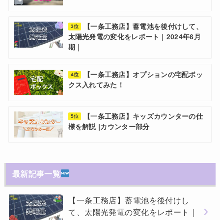
【一条工務店】蓄電池を後付けして、
3位
太陽光発電の変化をレポート｜2024年6月
期｜
【一条工務店】オプションの宅配ボッ
4位
クス入れてみた！
【一条工務店】キッズカウンターの仕
5位
様を解説 |カウンター部分
最新記事一覧
【一条工務店】蓄電池を後付けし
て、太陽光発電の変化をレポート｜