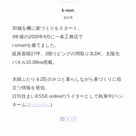
k-non
会社員
30歳を機に家づくりをスタート。
3年後の2020年4月に一条工務店で
i-smartを建てました。
延床面積27坪、2階リビングの間取り3LDK。太陽光
パネル10.08kw搭載。
夫婦ふたり＆2匹のネコと暮らしながら家づくりに役
立つ情報を発信。
日刊住まいESSE onlineのライターとして執筆中(ペン
ネーム:
富山かのん
)