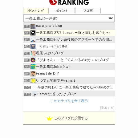
ランキング
ポイント
ブロ画
nasu_star's blog
1位
一条工務店 27坪 i-smart 〜猫と楽しむ暮らし〜
2位
一条工務店セゾン系棲家のアフターケアの合間に綴るブログ
3位
「Kish」i-smart life!
4位
理屈っぽいブログ
5位
『ぴよさん』こと『てんぷるめだか』のブログ
6位
一条工務店2chまとめ
7位
i-smart de DIY
8位
いつでも笑顔で@i-smart
9位
平成の終わりに一条工務店で建てたi-cubeのブログ
10位
i-smartに首ったけブログ
11位
このカテゴリを全て表示
節約しないエコライフ
12位
noahnoah研究所
参加する
13位
わたしの家づくり│ハウスメーカーで注文住宅を建てよう
14位
このブログに投票する
わかまっちょのおうち
15位