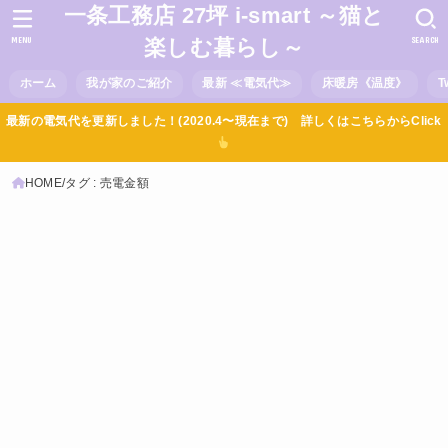
一条工務店 27坪 i-smart ～猫と
MENU
SEARCH
楽しむ暮らし～
ホーム
我が家のご紹介
最新 ≪電気代≫
床暖房《温度》
T
最新の電気代を更新しました！(2020.4〜現在まで) 詳しくはこちらからClick
HOME
タグ : 売電金額