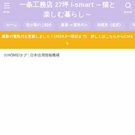
一条工務店 27坪 i-smart ～猫と
MENU
SEARCH
楽しむ暮らし～
ホーム
我が家のご紹介
最新 ≪電気代≫
床暖房《温度》
T
最新の電気代を更新しました！(2020.4〜現在まで) 詳しくはこちらからClick
HOME
タグ : 日本信用情報機構