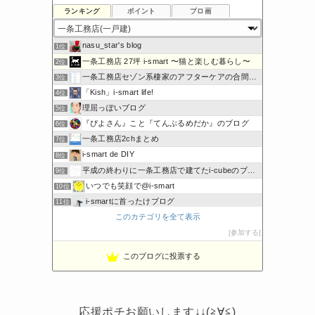
ランキング
ポイント
ブロ画
nasu_star's blog
1位
一条工務店 27坪 i-smart 〜猫と楽しむ暮らし〜
2位
一条工務店セゾン系棲家のアフターケアの合間に綴るブログ
3位
「Kish」i-smart life!
4位
理屈っぽいブログ
5位
『ぴよさん』こと『てんぷるめだか』のブログ
6位
一条工務店2chまとめ
7位
i-smart de DIY
8位
平成の終わりに一条工務店で建てたi-cubeのブログ
9位
いつでも笑顔で@i-smart
10位
i-smartに首ったけブログ
11位
このカテゴリを全て表示
節約しないエコライフ
12位
noahnoah研究所
参加する
13位
わたしの家づくり│ハウスメーカーで注文住宅を建てよう
14位
このブログに投票する
わかまっちょのおうち
15位
応援ポチお願いします↓↓(≧∀≦)