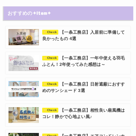
おすすめの✦Item✦
【一条工務店】入居前に準備して
Check
良かったもの 4選
【一条工務店】一年中使える羽毛
Check
ふとん！2年使ってみた感想は～
【一条工務店】日射遮蔽におすす
Check
めのサンシェード 3選
【一条工務店】相性良い扇風機は
Check
コレ！静かで心地よい風♪
Check