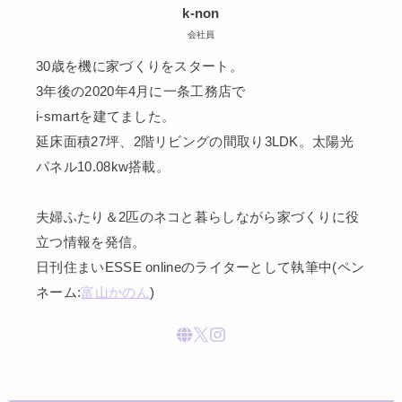
k-non
会社員
30歳を機に家づくりをスタート。
3年後の2020年4月に一条工務店で
i-smartを建てました。
延床面積27坪、2階リビングの間取り3LDK。太陽光
パネル10.08kw搭載。
夫婦ふたり＆2匹のネコと暮らしながら家づくりに役
立つ情報を発信。
日刊住まいESSE onlineのライターとして執筆中(ペン
ネーム:
富山かのん
)