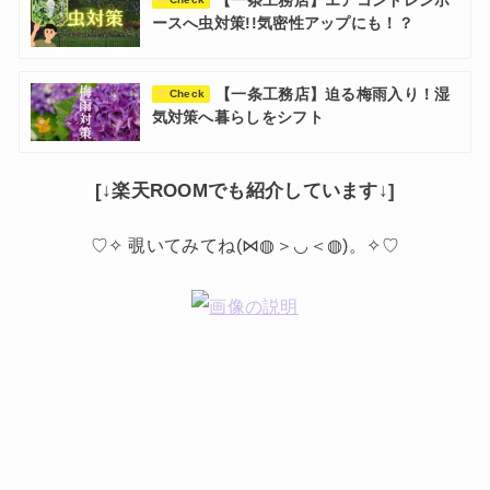
【一条工務店】エアコンドレンホ
ースへ虫対策!!気密性アップにも！？
【一条工務店】迫る梅雨入り！湿
Check
気対策へ暮らしをシフト
[↓楽天ROOMでも紹介しています↓]
♡✧ 覗いてみてね(⋈◍＞◡＜◍)。✧♡