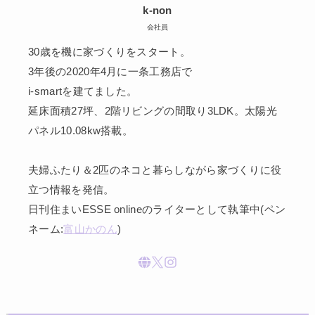
k-non
会社員
30歳を機に家づくりをスタート。
3年後の2020年4月に一条工務店で
i-smartを建てました。
延床面積27坪、2階リビングの間取り3LDK。太陽光
パネル10.08kw搭載。
夫婦ふたり＆2匹のネコと暮らしながら家づくりに役
立つ情報を発信。
日刊住まいESSE onlineのライターとして執筆中(ペン
ネーム:
富山かのん
)