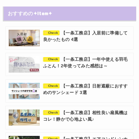
おすすめの✦Item✦
【一条工務店】入居前に準備して
Check
良かったもの 4選
【一条工務店】一年中使える羽毛
Check
ふとん！2年使ってみた感想は～
【一条工務店】日射遮蔽におすす
Check
めのサンシェード 3選
【一条工務店】相性良い扇風機は
Check
コレ！静かで心地よい風♪
Check