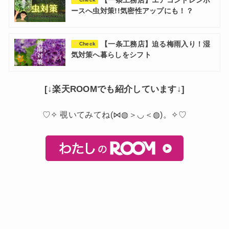
【一条工務店】エアコンドレンホ
ースへ虫対策!!気密性アップにも！？
【一条工務店】迫る梅雨入り！湿
Check
気対策へ暮らしをシフト
[↓楽天ROOMでも紹介しています↓]
♡✧ 覗いてみてね(⋈◍＞◡＜◍)。✧♡