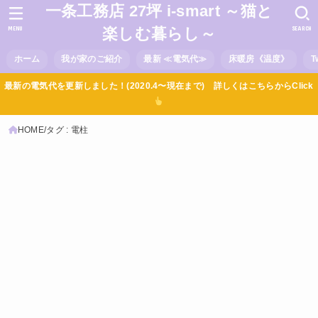
一条工務店 27坪 i-smart ～猫と
MENU
SEARCH
楽しむ暮らし～
ホーム
我が家のご紹介
最新 ≪電気代≫
床暖房《温度》
T
最新の電気代を更新しました！(2020.4〜現在まで) 詳しくはこちらからClick
HOME
タグ : 電柱