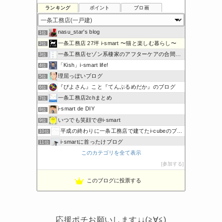
ランキング
ポイント
ブロ画
nasu_star's blog
1位
一条工務店 27坪 i-smart 〜猫と楽しむ暮らし〜
2位
一条工務店セゾン系棲家のアフターケアの合間に綴るブログ
3位
「Kish」i-smart life!
4位
理屈っぽいブログ
5位
『ぴよさん』こと『てんぷるめだか』のブログ
6位
一条工務店2chまとめ
7位
i-smart de DIY
8位
いつでも笑顔で@i-smart
9位
平成の終わりに一条工務店で建てたi-cubeのブログ
10位
i-smartに首ったけブログ
11位
このカテゴリを全て表示
ボーダーコリーと床暖房のおうち
12位
節約しないエコライフ
参加する
13位
noahnoah研究所
14位
このブログに投票する
わたしの家づくり│ハウスメーカーで注文住宅を建てよう
15位
応援ポチお願いします↓↓(≧∀≦)