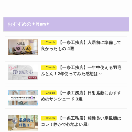
おすすめの✦Item✦
【一条工務店】入居前に準備して
Check
良かったもの 4選
【一条工務店】一年中使える羽毛
Check
ふとん！2年使ってみた感想は～
【一条工務店】日射遮蔽におすす
Check
めのサンシェード 3選
【一条工務店】相性良い扇風機は
Check
コレ！静かで心地よい風♪