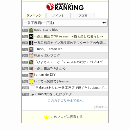
ランキング
ポイント
ブロ画
nasu_star's blog
1位
一条工務店 27坪 i-smart 〜猫と楽しむ暮らし〜
2位
一条工務店セゾン系棲家のアフターケアの合間に綴るブログ
3位
「Kish」i-smart life!
4位
理屈っぽいブログ
5位
『ぴよさん』こと『てんぷるめだか』のブログ
6位
一条工務店2chまとめ
7位
i-smart de DIY
8位
いつでも笑顔で@i-smart
9位
平成の終わりに一条工務店で建てたi-cubeのブログ
10位
i-smartに首ったけブログ
11位
このカテゴリを全て表示
節約しないエコライフ
12位
ボーダーコリーと床暖房のおうち
参加する
13位
noahnoah研究所
14位
このブログに投票する
わたしの家づくり│ハウスメーカーで注文住宅を建てよう
15位