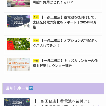
可能？費用はどれくらい？
【一条工務店】蓄電池を後付けして、
3位
太陽光発電の変化をレポート｜2024年6月
期｜
【一条工務店】オプションの宅配ボッ
4位
クス入れてみた！
【一条工務店】キッズカウンターの仕
5位
様を解説 |カウンター部分
最新記事一覧
【一条工務店】蓄電池を後付けし