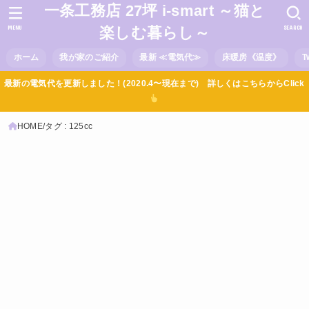
一条工務店 27坪 i-smart ～猫と
MENU
SEARCH
楽しむ暮らし～
ホーム
我が家のご紹介
最新 ≪電気代≫
床暖房《温度》
T
最新の電気代を更新しました！(2020.4〜現在まで) 詳しくはこちらからClick
HOME
タグ : 125cc