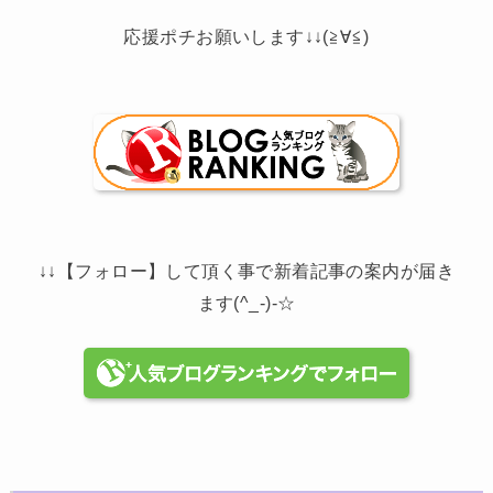
応援ポチお願いします↓↓(≧∀≦)
↓↓【フォロー】して頂く事で新着記事の案内が届き
ます(^_-)-☆