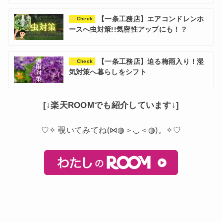
【一条工務店】エアコンドレンホ
Check
ースへ虫対策!!気密性アップにも！？
【一条工務店】迫る梅雨入り！湿
Check
気対策へ暮らしをシフト
[↓楽天ROOMでも紹介しています↓]
♡✧ 覗いてみてね(⋈◍＞◡＜◍)。✧♡