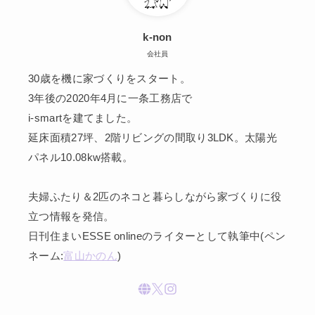
k-non
会社員
30歳を機に家づくりをスタート。
3年後の2020年4月に一条工務店で
i-smartを建てました。
延床面積27坪、2階リビングの間取り3LDK。太陽光
パネル10.08kw搭載。
夫婦ふたり＆2匹のネコと暮らしながら家づくりに役
立つ情報を発信。
日刊住まいESSE onlineのライターとして執筆中(ペン
ネーム:
富山かのん
)