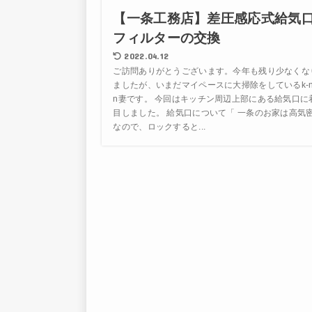
【一条工務店】差圧感応式給気
フィルターの交換
2022.04.12
ご訪問ありがとうございます。今年も残り少なくな
ましたが、いまだマイペースに大掃除をしているk-n
n妻です。 今回はキッチン周辺上部にある給気口に
目しました。 給気口について「 一条のお家は高気
なので、ロックすると...