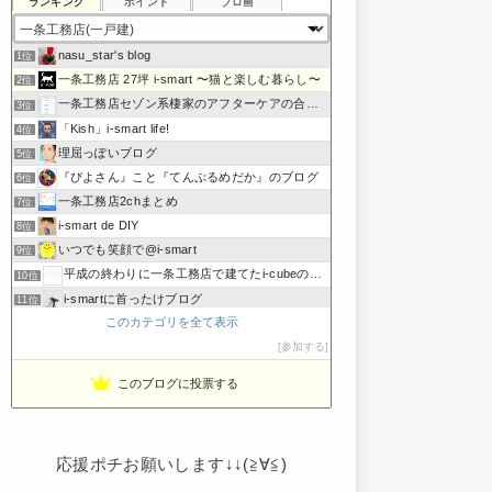
ランキング
ポイント
ブロ画
nasu_star's blog
1位
一条工務店 27坪 i-smart 〜猫と楽しむ暮らし〜
2位
一条工務店セゾン系棲家のアフターケアの合間に綴るブログ
3位
「Kish」i-smart life!
4位
理屈っぽいブログ
5位
『ぴよさん』こと『てんぷるめだか』のブログ
6位
一条工務店2chまとめ
7位
i-smart de DIY
8位
いつでも笑顔で@i-smart
9位
平成の終わりに一条工務店で建てたi-cubeのブログ
10位
i-smartに首ったけブログ
11位
このカテゴリを全て表示
節約しないエコライフ
12位
noahnoah研究所
参加する
13位
わたしの家づくり│ハウスメーカーで注文住宅を建てよう
14位
このブログに投票する
わかまっちょのおうち
15位
応援ポチお願いします↓↓(≧∀≦)