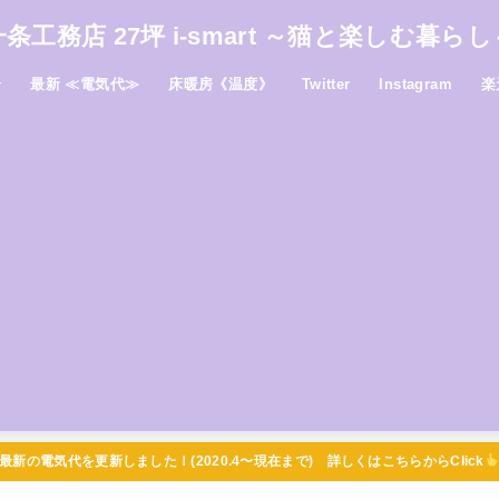
一条工務店 27坪 i-smart ～猫と楽しむ暮らし
介
最新 ≪電気代≫
床暖房《温度》
Twitter
Instagram
楽
最新の電気代を更新しました！(2020.4〜現在まで) 詳しくはこちらからClick