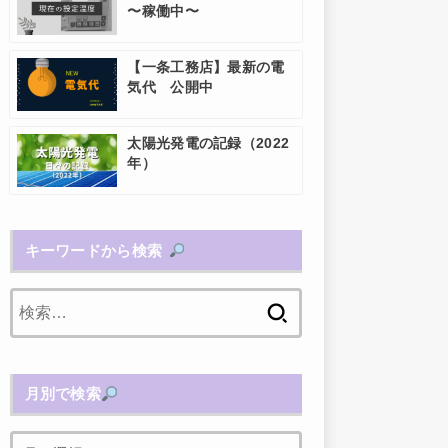
〜稼働中〜
【一条工務店】最新の電
気代 公開中
太陽光発電の記録（2022
年）
キーワードから検索
検
索:
月別で検索