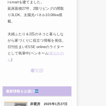
i-smartを建てました。
延床面積27坪、2階リビングの間取
り3LDK。太陽光パネル10.08kw搭
載。
夫婦ふたり＆2匹のネコと暮らしな
がら家づくりに役立つ情報を発信。
日刊住まいESSE onlineのライター
として執筆中(ペンネーム:
富山かの
ん
)
最新情報をお届け
床暖房 2025年1月27日