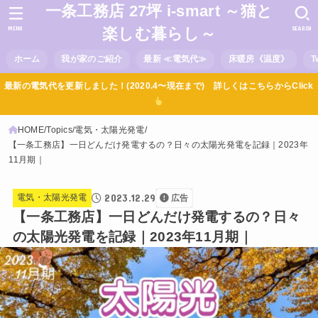
一条工務店 27坪 i-smart ～猫と
MENU
SEARCH
楽しむ暮らし～
ホーム
我が家のご紹介
最新 ≪電気代≫
床暖房《温度》
T
最新の電気代を更新しました！(2020.4〜現在まで) 詳しくはこちらからClick
HOME
Topics
電気・太陽光発電
【一条工務店】一日どんだけ発電するの？日々の太陽光発電を記録｜2023年
11月期｜
2023.12.29
電気・太陽光発電
広告
【一条工務店】一日どんだけ発電するの？日々
の太陽光発電を記録｜2023年11月期｜