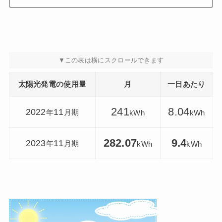
太陽光発電の使用量
月
一日あたり
241
8.04
2022
11
年
月期
kWh
kWh
282.07
9.4
2023
11
年
月期
kWh
kWh