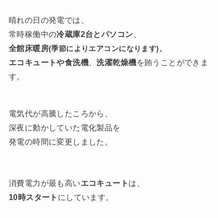
晴れの日の発電では、
常時稼働中の
冷蔵庫2台とパソコン
、
全館床暖房
、
(季節によりエアコンになります)
エコキュートや食洗機
、
洗濯乾燥機
を賄うことができま
す。
電気代が高騰したころから、
深夜に動かしていた電化製品を
発電の時間に変更しました。
消費電力が最も高い
エコキュート
は、
10時スタート
にしています。