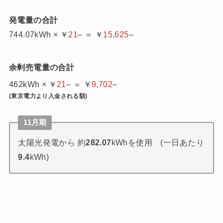
発電量の合計
744.07kWh × ￥
21
– ＝ ￥
15,625
–
余剰売電量の合計
462kWh × ￥
21
– ＝ ￥
9,702
–
(東京電力より入金される額)
11月期
太陽光発電から 約
282.07
kWhを使用 (一日あたり
9.4
kWh)