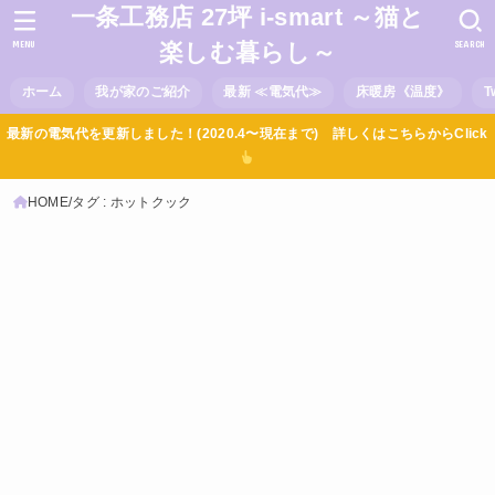
一条工務店 27坪 i-smart ～猫と
MENU
SEARCH
楽しむ暮らし～
ホーム
我が家のご紹介
最新 ≪電気代≫
床暖房《温度》
T
最新の電気代を更新しました！(2020.4〜現在まで) 詳しくはこちらからClick
HOME
タグ : ホットクック