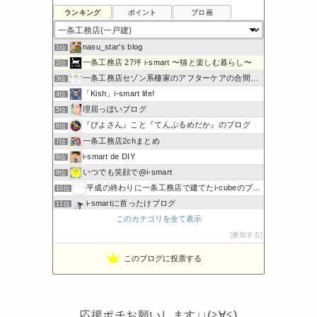
ランキング
ポイント
ブロ画
nasu_star's blog
1位
一条工務店 27坪 i-smart 〜猫と楽しむ暮らし〜
2位
一条工務店セゾン系棲家のアフターケアの合間に綴るブログ
3位
「Kish」i-smart life!
4位
理屈っぽいブログ
5位
『ぴよさん』こと『てんぷるめだか』のブログ
6位
一条工務店2chまとめ
7位
i-smart de DIY
8位
いつでも笑顔で@i-smart
9位
平成の終わりに一条工務店で建てたi-cubeのブログ
10位
i-smartに首ったけブログ
11位
このカテゴリを全て表示
節約しないエコライフ
12位
ボーダーコリーと床暖房のおうち
参加する
13位
noahnoah研究所
14位
このブログに投票する
わたしの家づくり│ハウスメーカーで注文住宅を建てよう
15位
応援ポチお願いします↓↓(≧∀≦)