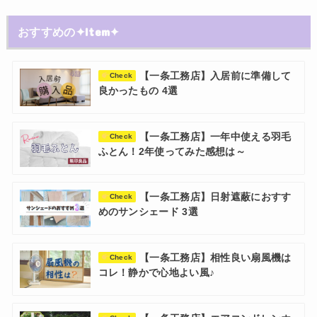
おすすめの✦Item✦
【一条工務店】入居前に準備して
Check
良かったもの 4選
【一条工務店】一年中使える羽毛
Check
ふとん！2年使ってみた感想は～
【一条工務店】日射遮蔽におすす
Check
めのサンシェード 3選
【一条工務店】相性良い扇風機は
Check
コレ！静かで心地よい風♪