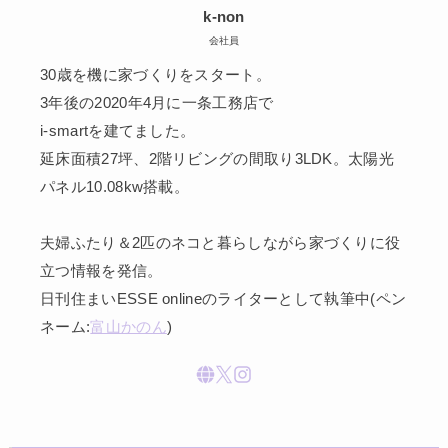
k-non
会社員
30歳を機に家づくりをスタート。
3年後の2020年4月に一条工務店で
i-smartを建てました。
延床面積27坪、2階リビングの間取り3LDK。太陽光
パネル10.08kw搭載。
夫婦ふたり＆2匹のネコと暮らしながら家づくりに役
立つ情報を発信。
日刊住まいESSE onlineのライターとして執筆中(ペン
ネーム:
富山かのん
)