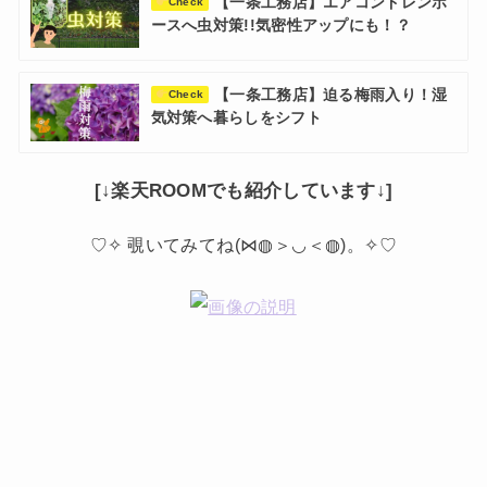
【一条工務店】エアコンドレンホ
Check
ースへ虫対策!!気密性アップにも！？
【一条工務店】迫る梅雨入り！湿
Check
気対策へ暮らしをシフト
[↓楽天ROOMでも紹介しています↓]
♡✧ 覗いてみてね(⋈◍＞◡＜◍)。✧♡