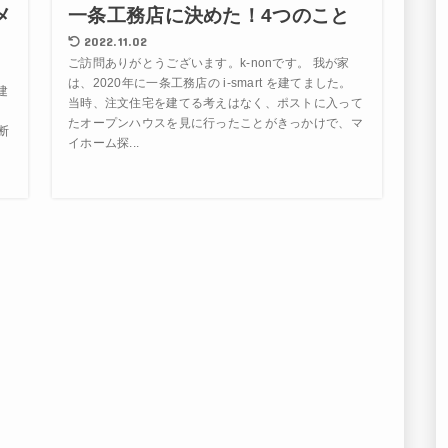
メ
一条工務店に決めた！4つのこと
。
2022.11.02
ご訪問ありがとうございます。k-nonです。 我が家
は、2020年に一条工務店の i-smart を建てました。
建
当時、注文住宅を建てる考えはなく、ポストに入って
、
たオープンハウスを見に行ったことがきっかけで、マ
断
イホーム探...
出