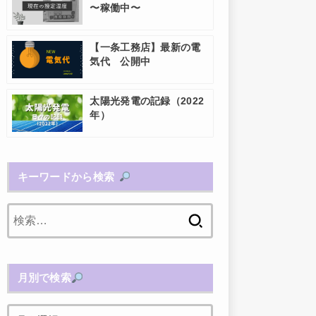
〜稼働中〜
【一条工務店】最新の電
気代 公開中
太陽光発電の記録（2022
年）
キーワードから検索
検
索:
月別で検索