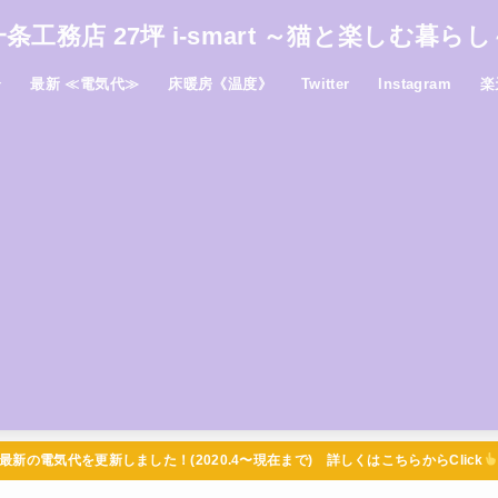
一条工務店 27坪 i-smart ～猫と楽しむ暮らし
介
最新 ≪電気代≫
床暖房《温度》
Twitter
Instagram
楽
最新の電気代を更新しました！(2020.4〜現在まで) 詳しくはこちらからClick