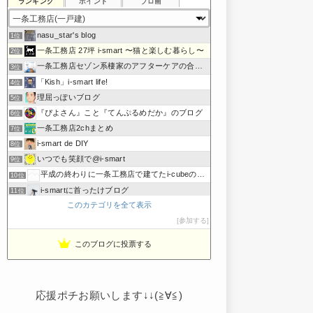
ランキング
ポイント
ブロ画
nasu_star's blog
1位
一条工務店 27坪 i-smart 〜猫と楽しむ暮らし〜
2位
一条工務店セゾン系棲家のアフターケアの合間に綴るブログ
3位
「Kish」i-smart life!
4位
理屈っぽいブログ
5位
『ぴよさん』こと『てんぷるめだか』のブログ
6位
一条工務店2chまとめ
7位
i-smart de DIY
8位
いつでも笑顔で@i-smart
9位
平成の終わりに一条工務店で建てたi-cubeのブログ
10位
i-smartに首ったけブログ
11位
このカテゴリを全て表示
節約しないエコライフ
12位
noahnoah研究所
参加する
13位
わたしの家づくり│ハウスメーカーで注文住宅を建てよう
14位
このブログに投票する
わかまっちょのおうち
15位
応援ポチお願いします↓↓(≧∀≦)