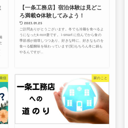
住
【一条工務店】宿泊体験は見どこ
ろ満載✿体験してみよう！
2023.01.25
ご訪問ありがとうございます。冬でも冷麺を食べるよ
うになったk-non妻です。 i-smart に住んでから食の
備
季節感が崩壊しつつあり、好きな時に、好きなものを
と
食べる醍醐味を味わっています(笑)もちろん冬に鍋も
、
やるんですが...
証
発信
家のこと