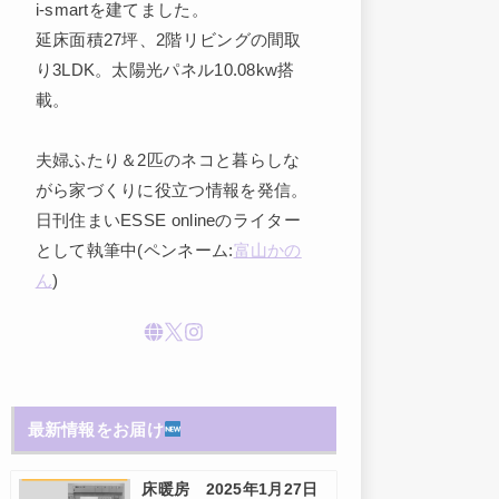
i-smartを建てました。
延床面積27坪、2階リビングの間取
り3LDK。太陽光パネル10.08kw搭
載。
夫婦ふたり＆2匹のネコと暮らしな
がら家づくりに役立つ情報を発信。
日刊住まいESSE onlineのライター
として執筆中(ペンネーム:
富山かの
ん
)
最新情報をお届け
床暖房 2025年1月27日