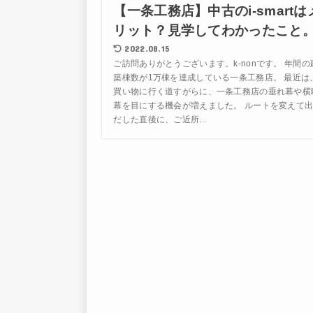
【一条工務店】中古のi-smartは
リット？見学してわかったこと
2022.08.15
ご訪問ありがとうございます。k-nonです。 年間の
築棟数が1万棟を達成している一条工務店。 最近は
買い物に行く道すがらに、一条工務店の垂れ幕や横
幕を目にする機会が増えました。 ルートを変えて
だした直後に、ご近所...