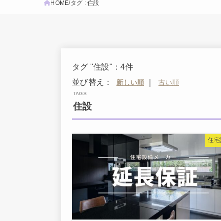
HOME
タグ : 住設
タグ "住設"：4件
並び替え：
｜
住設
住宅