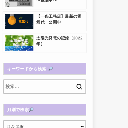
〜稼働中〜
【一条工務店】最新の電
気代 公開中
太陽光発電の記録（2022
年）
キーワードから検索
検
索:
月別で検索