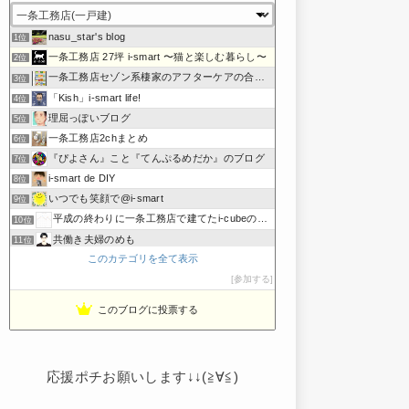
nasu_star's blog
1位
一条工務店 27坪 i-smart 〜猫と楽しむ暮らし〜
2位
一条工務店セゾン系棲家のアフターケアの合間に綴るブログ
3位
「Kish」i-smart life!
4位
理屈っぽいブログ
5位
一条工務店2chまとめ
6位
『ぴよさん』こと『てんぷるめだか』のブログ
7位
i-smart de DIY
8位
いつでも笑顔で@i-smart
9位
平成の終わりに一条工務店で建てたi-cubeのブログ
10位
共働き夫婦のめも
11位
このカテゴリを全て表示
i-smartに首ったけブログ
12位
わたしの家づくり│ハウスメーカーで注文住宅を建てよう
参加する
13位
節約しないエコライフ
14位
このブログに投票する
noahnoah研究所
15位
応援ポチお願いします↓↓(≧∀≦)