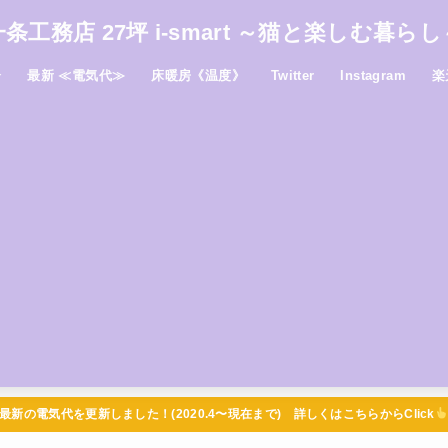
一条工務店 27坪 i-smart ～猫と楽しむ暮らし
介
最新 ≪電気代≫
床暖房《温度》
Twitter
Instagram
楽
最新の電気代を更新しました！(2020.4〜現在まで) 詳しくはこちらからClick