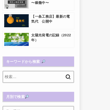
〜稼働中〜
【一条工務店】最新の電
気代 公開中
太陽光発電の記録（2022
年）
キーワードから検索
検
索:
月別で検索