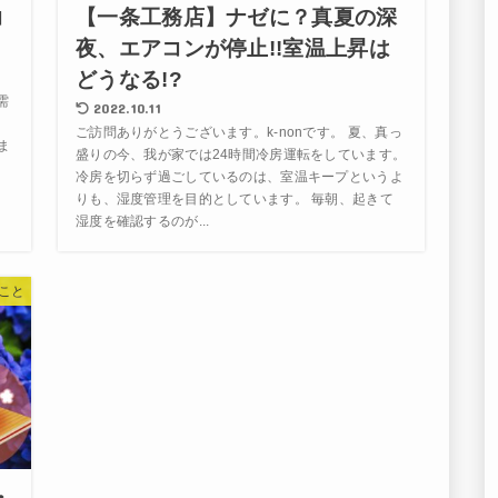
コ
【一条工務店】ナゼに？真夏の深
夜、エアコンが停止!!室温上昇は
どうなる!?
需
2022.10.11
料
ご訪問ありがとうございます。k-nonです。 夏、真っ
ま
盛りの今、我が家では24時間冷房運転をしています。
あ
冷房を切らず過ごしているのは、室温キープというよ
りも、湿度管理を目的としています。 毎朝、起きて
湿度を確認するのが...
こと