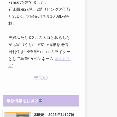
i-smartを建てました。
延床面積27坪、2階リビングの間取
り3LDK。太陽光パネル10.08kw搭
載。
夫婦ふたり＆2匹のネコと暮らしな
がら家づくりに役立つ情報を発信。
日刊住まいESSE onlineのライター
として執筆中(ペンネーム:
富山かの
ん
)
最新情報をお届け
床暖房 2025年1月27日