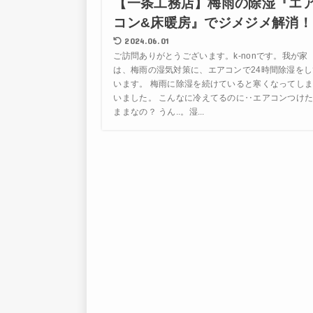
【一条工務店】梅雨の除湿『エ
コン&床暖房』でジメジメ解消！
2024.06.01
ご訪問ありがとうございます。k-nonです。我が家
は、梅雨の湿気対策に、エアコンで24時間除湿をし
います。 梅雨に除湿を続けていると寒くなってし
いました。 こんなに冷えてるのに‥エアコンつけ
ままなの？ うん..。湿...