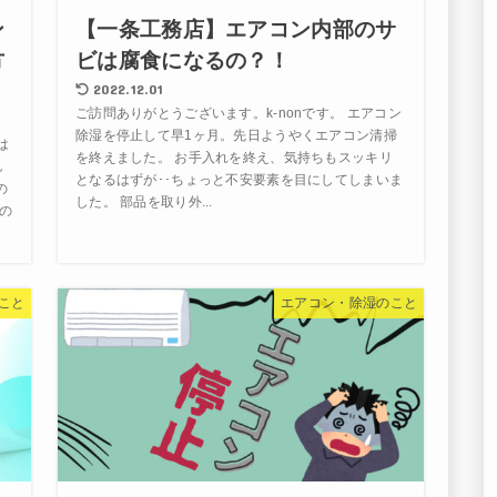
ン
【一条工務店】エアコン内部のサ
方
ビは腐食になるの？！
2022.12.01
ご訪問ありがとうございます。k-nonです。 エアコン
除湿を停止して早1ヶ月。先日ようやくエアコン清掃
は
を終えました。 お手入れを終え、気持ちもスッキリ
し
となるはずが･･ちょっと不安要素を目にしてしまいま
の
した。 部品を取り外...
の
こと
エアコン・除湿のこと