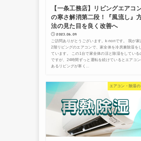
【一条工務店】リビングエアコ
の寒さ解消第二段！『風流し』
法の見た目を良く改善へ
2023.06.09
ご訪問ありがとうございます。k-nonです。 我が家
2階リビングのエアコンで、家全体を冷房兼除湿を
ています。 この1台で家全体の涼と除湿をしている
ですが、24時間ずっと運転を続けているとエアコン
あるリビングが寒く...
エアコン・除湿の