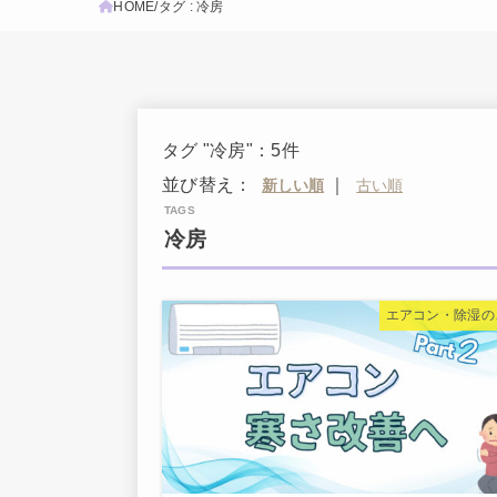
HOME
タグ : 冷房
タグ "冷房"：5件
並び替え：
｜
冷房
エアコン・除湿の