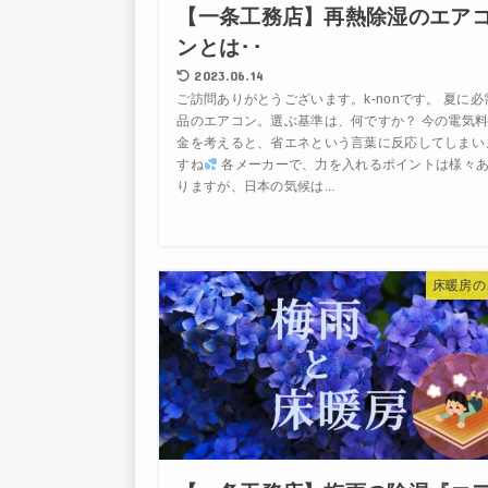
【一条工務店】再熱除湿のエア
ンとは･･
2023.06.14
ご訪問ありがとうございます。k-nonです。 夏に必
品のエアコン。選ぶ基準は、何ですか？ 今の電気
金を考えると、省エネという言葉に反応してしまい
すね
各メーカーで、力を入れるポイントは様々
りますが、日本の気候は...
床暖房の