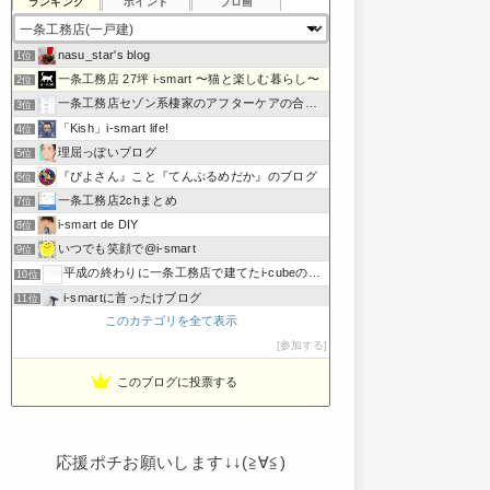
ランキング
ポイント
ブロ画
nasu_star's blog
1位
一条工務店 27坪 i-smart 〜猫と楽しむ暮らし〜
2位
一条工務店セゾン系棲家のアフターケアの合間に綴るブログ
3位
「Kish」i-smart life!
4位
理屈っぽいブログ
5位
『ぴよさん』こと『てんぷるめだか』のブログ
6位
一条工務店2chまとめ
7位
i-smart de DIY
8位
いつでも笑顔で@i-smart
9位
平成の終わりに一条工務店で建てたi-cubeのブログ
10位
i-smartに首ったけブログ
11位
このカテゴリを全て表示
節約しないエコライフ
12位
noahnoah研究所
参加する
13位
わたしの家づくり│ハウスメーカーで注文住宅を建てよう
14位
このブログに投票する
わかまっちょのおうち
15位
応援ポチお願いします↓↓(≧∀≦)