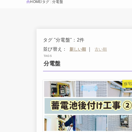
HOME
タグ : 分電盤
タグ "分電盤"：2件
並び替え：
｜
分電盤
住宅