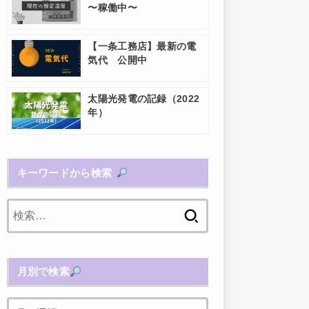
〜稼働中〜
【一条工務店】最新の電
気代 公開中
太陽光発電の記録（2022
年）
キーワードから検索
検
索:
月別で検索