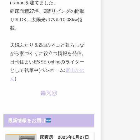
i-smartを建てました。
延床面積27坪、2階リビングの間取
り3LDK。太陽光パネル10.08kw搭
載。
夫婦ふたり＆2匹のネコと暮らしな
がら家づくりに役立つ情報を発信。
日刊住まいESSE onlineのライター
として執筆中(ペンネーム:
富山かの
ん
)
最新情報をお届け
床暖房 2025年1月27日