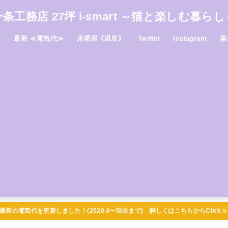
一条工務店 27坪 i-smart ～猫と楽しむ暮らし
介
最新 ≪電気代≫
床暖房《温度》
Twitter
Instagram
楽
最新の電気代を更新しました！(2020.4〜現在まで) 詳しくはこちらからClick