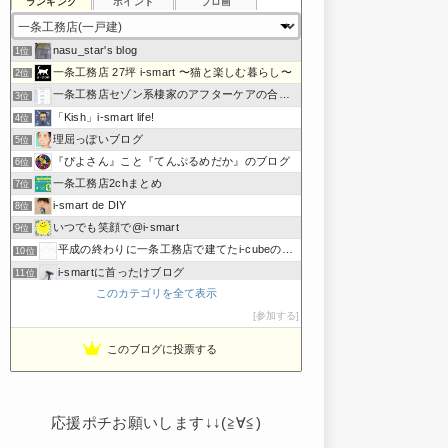
ランキング
ポイント
ブロ画
nasu_star's blog
1位
一条工務店 27坪 i-smart 〜猫と楽しむ暮らし〜
2位
一条工務店セゾン系棲家のアフターケアの合間に綴るブログ
3位
「Kish」i-smart life!
4位
理屈っぽいブログ
5位
『ぴよさん』こと『てんぷるめだか』のブログ
6位
一条工務店2chまとめ
7位
i-smart de DIY
8位
いつでも笑顔で@i-smart
9位
平成の終わりに一条工務店で建てたi-cubeのブログ
10位
i-smartに首ったけブログ
11位
このカテゴリを全て表示
節約しないエコライフ
12位
noahnoah研究所
参加する
13位
わたしの家づくり│ハウスメーカーで注文住宅を建てよう
14位
このブログに投票する
わかまっちょのおうち
15位
応援ポチお願いします↓↓(≧∀≦)