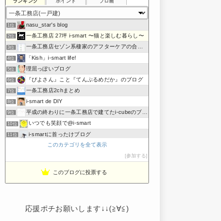
ランキング
ポイント
ブロ画
nasu_star's blog
1位
一条工務店 27坪 i-smart 〜猫と楽しむ暮らし〜
2位
一条工務店セゾン系棲家のアフターケアの合間に綴るブログ
3位
「Kish」i-smart life!
4位
理屈っぽいブログ
5位
『ぴよさん』こと『てんぷるめだか』のブログ
6位
一条工務店2chまとめ
7位
i-smart de DIY
8位
平成の終わりに一条工務店で建てたi-cubeのブログ
9位
いつでも笑顔で@i-smart
10位
i-smartに首ったけブログ
11位
このカテゴリを全て表示
節約しないエコライフ
12位
noahnoah研究所
参加する
13位
わたしの家づくり│ハウスメーカーで注文住宅を建てよう
14位
このブログに投票する
わかまっちょのおうち
15位
応援ポチお願いします↓↓(≧∀≦)