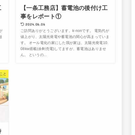
工
【一条工務店】蓄電池の後付け工
事をレポート①
2024.06.06
が
ご訪問ありがとうございます。k-nonです。 電気代が
ま
値上がり、太陽光発電や蓄電池の関心が高まっていま
ま
す。 オール電化の家にした我が家は、太陽光発電10.
れ
08kw搭載(余剰売電)してますが、蓄電池はありませ
ん。 というの...
こと
時