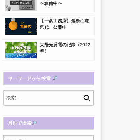
〜稼働中〜
【一条工務店】最新の電
気代 公開中
太陽光発電の記録（2022
年）
キーワードから検索
検
索:
月別で検索