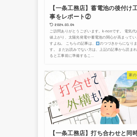
【一条工務店】蓄電池の後付け
事をレポート②
2024.03.04
ご訪問ありがとうございます。k-nonです。 電気代
値上がり、太陽光発電や蓄電池の関心が高まってい
すよね。 こちらの記事は、
のつづきからになり
す。 まだお読みでない方は、上記の記事から読ま
ると工事前に準備するこ...
家の
【一条工務店】打ち合わせと同