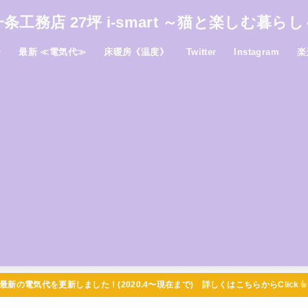
一条工務店 27坪 i-smart ～猫と楽しむ暮らし
介
最新 ≪電気代≫
床暖房《温度》
Twitter
Instagram
楽
最新の電気代を更新しました！(2020.4〜現在まで) 詳しくはこちらからClick