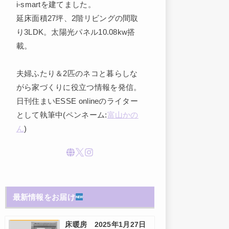
i-smartを建てました。
延床面積27坪、2階リビングの間取
り3LDK。太陽光パネル10.08kw搭
載。
夫婦ふたり＆2匹のネコと暮らしな
がら家づくりに役立つ情報を発信。
日刊住まいESSE onlineのライター
として執筆中(ペンネーム:
富山かの
ん
)
最新情報をお届け
床暖房 2025年1月27日