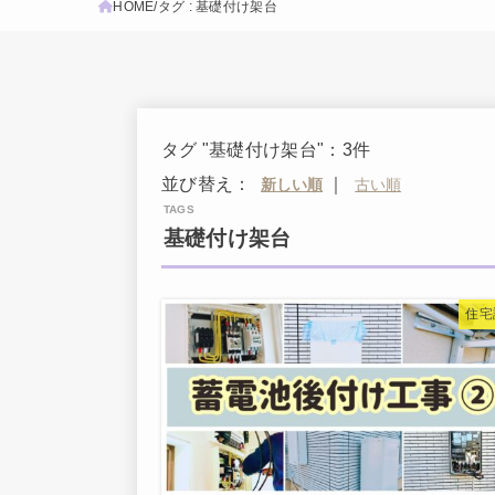
HOME
タグ : 基礎付け架台
タグ "基礎付け架台"：3件
並び替え：
｜
基礎付け架台
住宅