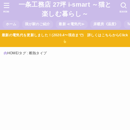
一条工務店 27坪 i-smart ～猫と
MENU
SEARCH
楽しむ暮らし～
ホーム
我が家のご紹介
最新 ≪電気代≫
床暖房《温度》
T
最新の電気代を更新しました！(2020.4〜現在まで) 詳しくはこちらからClick
HOME
タグ : 断熱タイプ