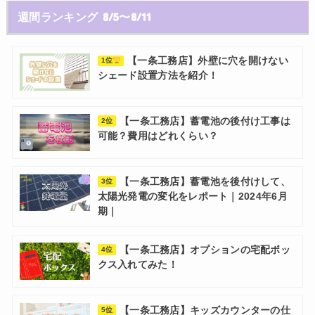
週間ランキング 8/5〜8/11
【一条工務店】外壁に穴を開けない
1位
シェード設置方法を紹介！
【一条工務店】蓄電池の後付け工事は
2位
可能？費用はどれくらい？
【一条工務店】蓄電池を後付けして、
3位
太陽光発電の変化をレポート｜2024年6月
期｜
【一条工務店】オプションの宅配ボッ
4位
クス入れてみた！
【一条工務店】キッズカウンターの仕
5位