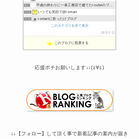
平成の終わりに一条工務店で建てたi-cubeのブログ
9位
いつでも笑顔で@i-smart
10位
i-smartに首ったけブログ
11位
このカテゴリを全て表示
節約しないエコライフ
12位
noahnoah研究所
参加する
13位
わたしの家づくり│ハウスメーカーで注文住宅を建てよう
14位
このブログに投票する
わかまっちょのおうち
15位
応援ポチお願いします↓↓(≧∀≦)
↓↓【フォロー】して頂く事で新着記事の案内が届き