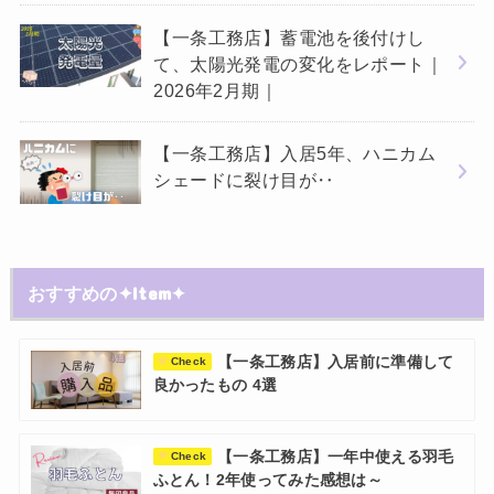
【一条工務店】蓄電池を後付けし
て、太陽光発電の変化をレポート｜
2026年2月期｜
【一条工務店】入居5年、ハニカム
シェードに裂け目が‥
おすすめの✦Item✦
【一条工務店】入居前に準備して
Check
良かったもの 4選
【一条工務店】一年中使える羽毛
Check
ふとん！2年使ってみた感想は～