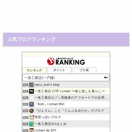
人気ブログランキング
ランキング
ポイント
ブロ画
nasu_star's blog
1位
一条工務店 27坪 i-smart 〜猫と楽しむ暮らし〜
2位
一条工務店セゾン系棲家のアフターケアの合間に綴るブログ
3位
「Kish」i-smart life!
4位
『ぴよさん』こと『てんぷるめだか』のブログ
5位
理屈っぽいブログ
6位
一条工務店2chまとめ
7位
i-smart de DIY
8位