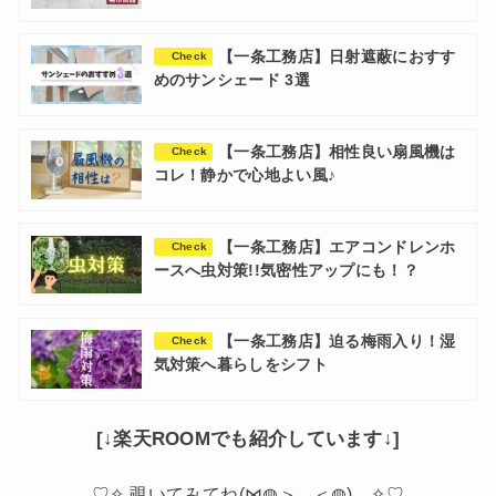
【一条工務店】日射遮蔽におすす
Check
めのサンシェード 3選
【一条工務店】相性良い扇風機は
Check
コレ！静かで心地よい風♪
【一条工務店】エアコンドレンホ
Check
ースへ虫対策!!気密性アップにも！？
【一条工務店】迫る梅雨入り！湿
Check
気対策へ暮らしをシフト
[↓楽天ROOMでも紹介しています↓]
♡✧ 覗いてみてね(⋈◍＞◡＜◍)。✧♡