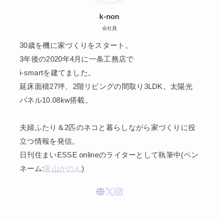
k-non
会社員
30歳を機に家づくりをスタート。
3年後の2020年4月に一条工務店で
i-smartを建てました。
延床面積27坪、2階リビングの間取り3LDK。太陽光
パネル10.08kw搭載。
夫婦ふたり＆2匹のネコと暮らしながら家づくりに役
立つ情報を発信。
日刊住まいESSE onlineのライターとして執筆中(ペン
ネーム:
富山かのん
)