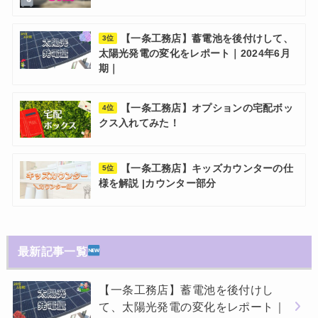
【一条工務店】蓄電池を後付けして、
3位
太陽光発電の変化をレポート｜2024年6月
期｜
【一条工務店】オプションの宅配ボッ
4位
クス入れてみた！
【一条工務店】キッズカウンターの仕
5位
様を解説 |カウンター部分
最新記事一覧
【一条工務店】蓄電池を後付けし
て、太陽光発電の変化をレポート｜