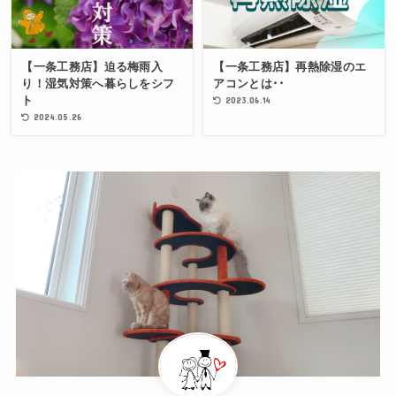
【一条工務店】迫る梅雨入
【一条工務店】再熱除湿のエ
り！湿気対策へ暮らしをシフ
アコンとは･･
ト
2023.06.14
2024.05.26