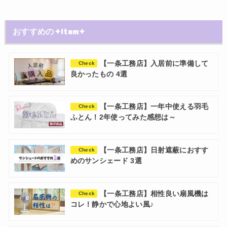
おすすめの✦Item✦
【一条工務店】入居前に準備して
Check
良かったもの 4選
【一条工務店】一年中使える羽毛
Check
ふとん！2年使ってみた感想は～
【一条工務店】日射遮蔽におすす
Check
めのサンシェード 3選
【一条工務店】相性良い扇風機は
Check
コレ！静かで心地よい風♪