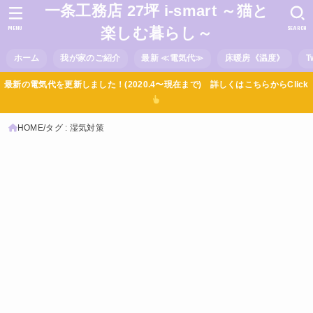
一条工務店 27坪 i-smart ～猫と
MENU
SEARCH
楽しむ暮らし～
ホーム
我が家のご紹介
最新 ≪電気代≫
床暖房《温度》
T
最新の電気代を更新しました！(2020.4〜現在まで) 詳しくはこちらからClick
HOME
タグ : 湿気対策