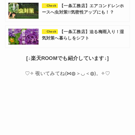
【一条工務店】エアコンドレンホ
Check
ースへ虫対策!!気密性アップにも！？
【一条工務店】迫る梅雨入り！湿
Check
気対策へ暮らしをシフト
[↓楽天ROOMでも紹介しています↓]
♡✧ 覗いてみてね(⋈◍＞◡＜◍)。✧♡