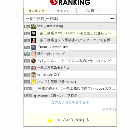
ランキング
ポイント
ブロ画
nasu_star's blog
1位
一条工務店 27坪 i-smart 〜猫と楽しむ暮らし〜
2位
一条工務店セゾン系棲家のアフターケアの合間に綴るブログ
3位
「Kish」i-smart life!
4位
理屈っぽいブログ
5位
『ぴよさん』こと『てんぷるめだか』のブログ
6位
一条工務店2chまとめ
7位
i-smart de DIY
8位
いつでも笑顔で@i-smart
9位
平成の終わりに一条工務店で建てたi-cubeのブログ
10位
i-smartに首ったけブログ
11位
このカテゴリを全て表示
節約しないエコライフ
12位
ボーダーコリーと床暖房のおうち
参加する
13位
noahnoah研究所
14位
このブログに投票する
わたしの家づくり│ハウスメーカーで注文住宅を建てよう
15位