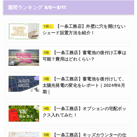
週間ランキング 8/5〜8/11
【一条工務店】外壁に穴を開けない
1位
シェード設置方法を紹介！
【一条工務店】蓄電池の後付け工事は
2位
可能？費用はどれくらい？
【一条工務店】蓄電池を後付けして、
3位
太陽光発電の変化をレポート｜2024年6月
期｜
【一条工務店】オプションの宅配ボッ
4位
クス入れてみた！
【一条工務店】キッズカウンターの仕
5位