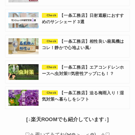
【一条工務店】日射遮蔽におすす
Check
めのサンシェード 3選
【一条工務店】相性良い扇風機は
Check
コレ！静かで心地よい風♪
【一条工務店】エアコンドレンホ
Check
ースへ虫対策!!気密性アップにも！？
【一条工務店】迫る梅雨入り！湿
Check
気対策へ暮らしをシフト
[↓楽天ROOMでも紹介しています↓]
♡✧ 覗いてみてね(⋈◍＞◡＜◍)。✧♡