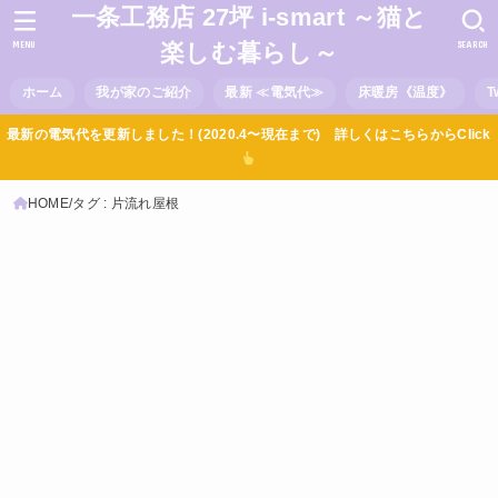
一条工務店 27坪 i-smart ～猫と
MENU
SEARCH
楽しむ暮らし～
ホーム
我が家のご紹介
最新 ≪電気代≫
床暖房《温度》
T
最新の電気代を更新しました！(2020.4〜現在まで) 詳しくはこちらからClick
HOME
タグ : 片流れ屋根