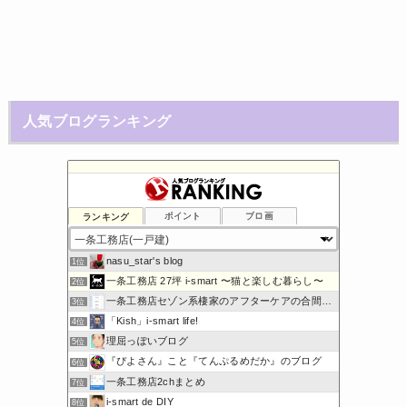
人気ブログランキング
ランキング
ポイント
ブロ画
nasu_star's blog
1位
一条工務店 27坪 i-smart 〜猫と楽しむ暮らし〜
2位
一条工務店セゾン系棲家のアフターケアの合間に綴るブログ
3位
「Kish」i-smart life!
4位
理屈っぽいブログ
5位
『ぴよさん』こと『てんぷるめだか』のブログ
6位
一条工務店2chまとめ
7位
i-smart de DIY
8位