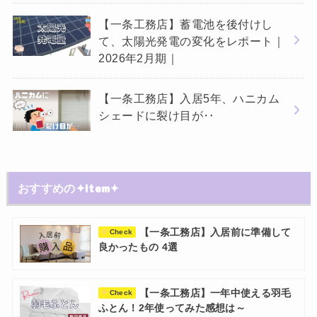
【一条工務店】蓄電池を後付けし
て、太陽光発電の変化をレポート｜
2026年2月期｜
【一条工務店】入居5年、ハニカム
シェードに裂け目が‥
おすすめの✦Item✦
【一条工務店】入居前に準備して
Check
良かったもの 4選
【一条工務店】一年中使える羽毛
Check
ふとん！2年使ってみた感想は～