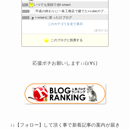
いつでも笑顔で@i-smart
9位
平成の終わりに一条工務店で建てたi-cubeのブログ
10位
i-smartに首ったけブログ
11位
このカテゴリを全て表示
節約しないエコライフ
12位
noahnoah研究所
参加する
13位
わたしの家づくり│ハウスメーカーで注文住宅を建てよう
14位
このブログに投票する
わかまっちょのおうち
15位
応援ポチお願いします↓↓(≧∀≦)
↓↓【フォロー】して頂く事で新着記事の案内が届き