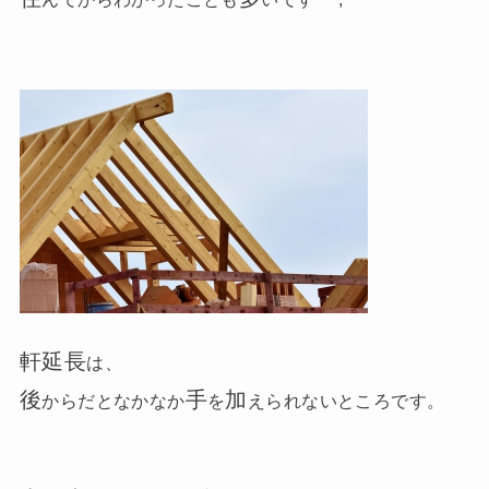
軒延長
は、
後
手
加
からだとなかなか
を
えられないところです。