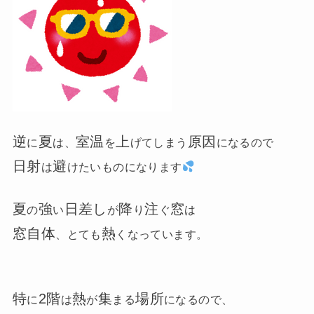
逆
夏
室温
上
原因
に
は、
を
げてしまう
になるので
日射
避
は
けたいものになります
夏
強
日差し
降
注
窓
の
い
が
り
ぐ
は
窓自体
熱
、とても
くなっています。
特
2階
熱
集
場所
に
は
が
まる
になるので、