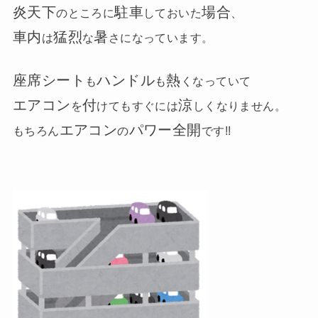
炎天下
駐車
場合
のところに
しておいた
、
車内
猛烈
暑
は
な
さになっています。
座席シート
ハンドル
熱
も
も
くなっていて
エアコン
付
涼
を
けてもすぐには
しくなりません。
エアコン
パワー全開
もちろん
の
です!!