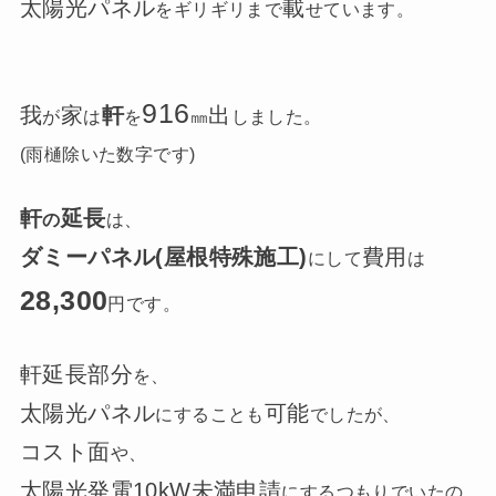
太陽光パネル
載
をギリギリまで
せています。
916
我
家
軒
出
が
は
を
㎜
しました。
(雨樋除いた数字です)
軒
延長
の
は、
ダミーパネル(屋根特殊施工)
費用
にして
は
28,300
円です。
軒延長部分
を、
太陽光パネル
可能
にすることも
でしたが、
コスト面
や、
太陽光発電10kW未満申請
にするつもりでいたの