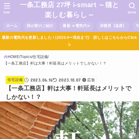
一条工務店 27坪 i-smart ～猫と
MENU
SEARCH
楽しむ暮らし～
ホーム
我が家のご紹介
最新 ≪電気代≫
床暖房《温度》
T
最新の電気代を更新しました！(2020.4〜現在まで) 詳しくはこちらからClick
HOME
Topics
住宅設備
【一条工務店】軒は大事！軒延長はメリットでしかない！？
2023.06.16
2023.10.07
住宅設備
広告
【一条工務店】軒は大事！軒延長はメリットで
しかない！？