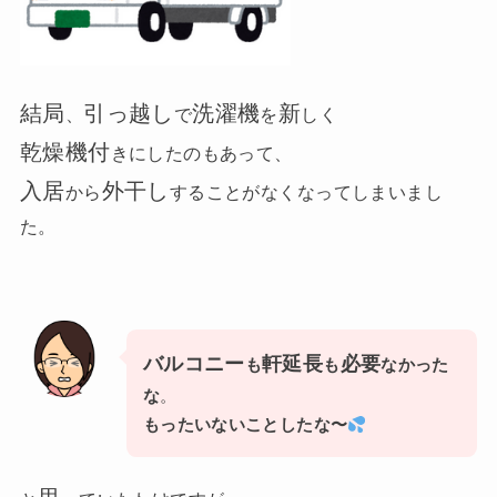
結局
引っ越し
洗濯機
新
、
で
を
しく
乾燥機付
きにしたのもあって、
入居
外干し
から
することがなくなってしまいまし
た。
バルコニー
軒延長
必要
も
も
なかった
な
。
もったいないことしたな〜