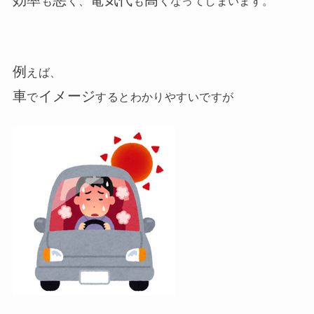
効率
悪
電気代
高
も
く、
も
くなってしまいます。
例
えば、
車
イメージ
で
するとわかりやすいですが