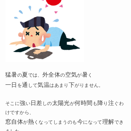
猛暑
夏
外全体
空気
暑
の
では、
の
が
く
一日
通
気温
下
を
して
はあまり
がりません。
強
日差
太陽光
何時間
降
注
そこに
い
しの
が
も
り
ぐわ
けですから、
窓自体
熱
今
理解
が
くなってしまうのも
になって
でき
ました。