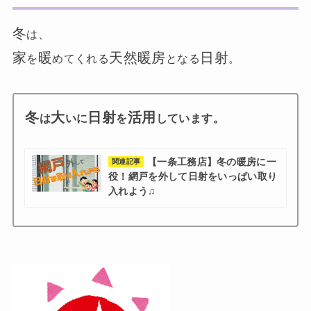
冬
は、
家
暖
天然暖房
日射
を
めてくれる
となる
。
冬
大
日射
活用
は
いに
を
しています。
【一条工務店】冬の暖房に一
関連記事
役！網戸を外して日射をいっぱい取り
入れよう♫