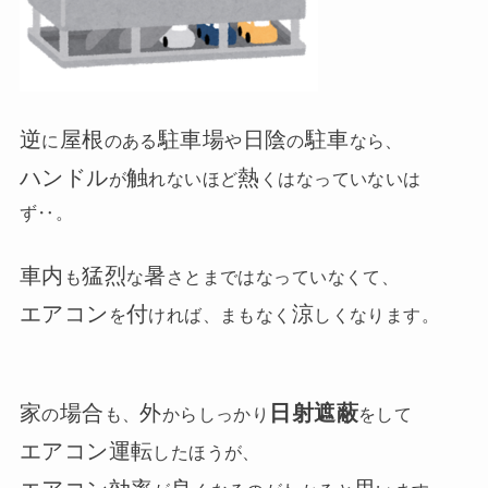
逆
屋根
駐車場
日陰
駐車
に
のある
や
の
なら、
ハンドル
触
熱
が
れないほど
くはなっていないは
ず‥。
車内
猛烈
暑
も
な
さとまではなっていなくて、
エアコン
付
涼
を
ければ、まもなく
しくなります。
家
場合
外
日射遮蔽
の
も、
からしっかり
をして
エアコン運転
したほうが、