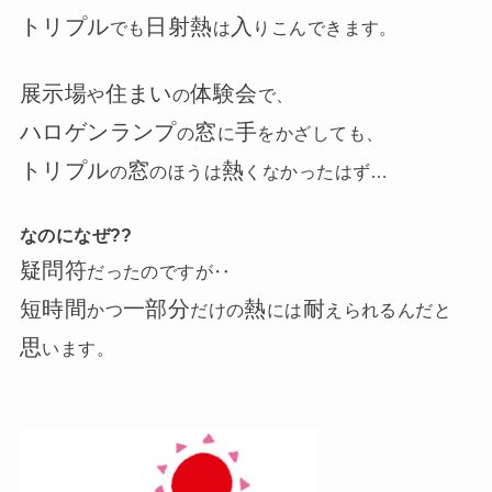
トリプル
日射熱
入
でも
は
りこんできます。
展示場
住まい
体験会
や
の
で、
ハロゲンランプ
窓
手
の
に
をかざしても、
トリプル
窓
熱
の
のほうは
くなかったはず…
なのになぜ??
疑問符
だったのですが‥
短時間
一部分
熱
耐
かつ
だけの
には
えられるんだと
思
います。