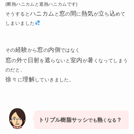
(断熱ハニカムと遮熱ハニカムです)
ハニカム
窓
間
熱気
立
込
そうすると
と
の
に
が
ち
めて
しまいました
経験
窓
内側
その
から
の
ではなく
窓
外
日射
遮
室内
暑
の
で
を
らないと
が
くなってしまう
のだと、
徐々
理解
に
していきました。
トリプル樹脂サッシ
熱
？
でも
くなる