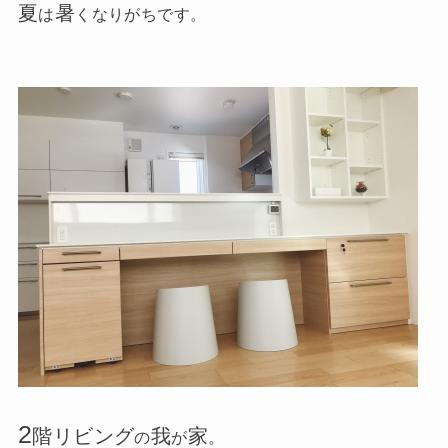
夏
暑
は
くなりがちです。
2
階リビング
我
家
の
が
。