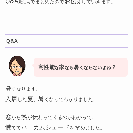
Q&A形式
お伝
でまとめたので
えしていきます。
Q&A
高性能
家
暑
？
な
なら
くならないよね
暑
くなります。
入居
夏
暑
した
、
くなってわかりました。
窓
熱
伝
から
が
わってくるのがわかって、
慌
ハニカムシェード
閉
てて
を
めました。