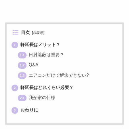
目次
[
非表示
]
軒延長はメリット？
1
日射遮蔽は重要？
1.1
Q&A
1.2
エアコンだけで解決できない?
1.3
軒延長はどれくらい必要？
2
我が家の仕様
2.1
おわりに
3