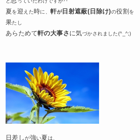
思
と
っていたわけですが‥
夏
迎
時
軒
日射遮蔽
(日除け)
役割
を
えた
に、
が
の
を
果
たし
あらためて
軒の大事さ
に気
づかされました(^_^;)
日差し
強
夏
が
い
は、