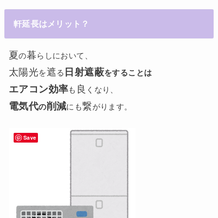
軒延長はメリット？
夏
暮
の
らしにおいて、
太陽光
遮
日射遮蔽
を
る
をすることは
エアコン効率
良
も
くなり、
電気代
削減
繋
の
にも
がります。
Save