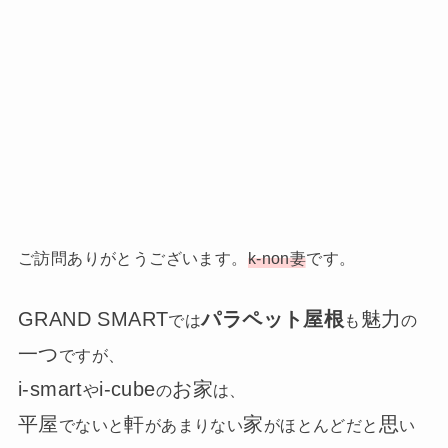
ご訪問ありがとうございます。
k-non妻
です。
GRAND SMART
パラペット屋根
魅力
では
も
の
一つ
ですが、
i-smart
i-cube
お家
や
の
は、
平屋
軒
家
思
でないと
があまりない
がほとんどだと
い