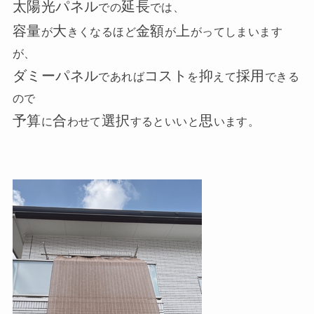
太陽光パネル
延長
での
では、
容量
大
金額
上
が
きくなるほど
が
がってしまいます
が、
ダミーパネル
コスト
抑
採用
であれば
を
えて
できる
ので
予算
合
選択
思
に
わせて
するといいと
います。