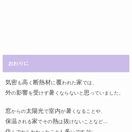
おわりに
気密
高
断熱材
覆
家
も
く
に
われた
では、
外
影響
受
暑
思
の
を
けず
くならないと
っていました。
窓
太陽光
室内
暑
からの
で
が
くなることや、
保温
家
熱
抜
される
でその
は
けないことなど…
住
多
んでからわかったことも
いです ^^;