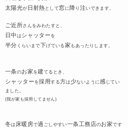
太陽光
日射熱
窓
降
注
が
として
に
り
いできます。
ご近所
さんをみわたすと、
日中
シャッター
は
を
半分
下
家
くらいまで
げている
もあったりします。
一条
お家
建
の
を
てるとき、
シャッター
採用
方
少
感
を
する
は
ないように
じてい
ました。
(我が家も採用してません)
冬
床暖房
過
一条工務店
お家
は
で
ごしやすい
の
です