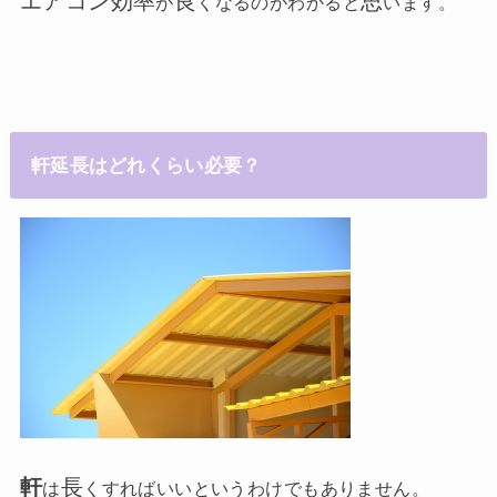
エアコン効率
良
思
が
くなるのがわかると
います。
軒延長はどれくらい必要？
軒
長
は
くすればいいというわけでもありません。