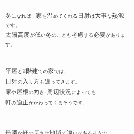
冬
家
温
日射
大事
熱源
になれば、
を
めてくれる
は
な
です。
太陽高度
低
冬
考慮
必要
が
い
のことも
する
がありま
す。
平屋
2階建
家
と
ての
では、
日射
入
方
違
の
り
も
ってきます。
家
屋根
向
周辺状況
や
の
き･
によっても
軒
適正
の
がかわってくるそうです。
最適
軒
長
地域
違
な
の
さは
で
いがあるそうで、