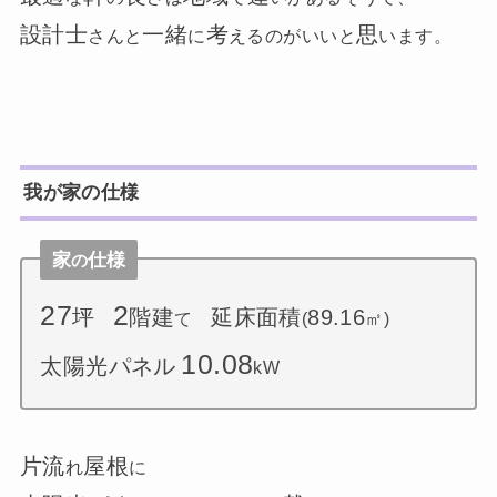
設計士
一緒
考
思
さんと
に
えるのがいいと
います。
我が家の仕様
家
仕様
の
27
2
坪
階建
延床面積
89.16
て
(
㎡)
10.08
太陽光パネル
kW
片流
屋根
れ
に