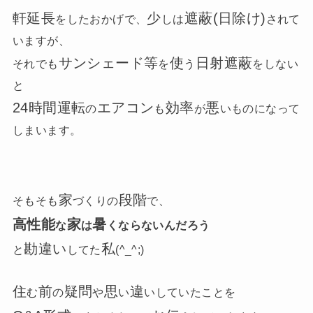
軒延長
少
遮蔽(日除け)
をしたおかげで、
しは
されて
いますが、
サンシェード等
使
日射遮蔽
それでも
を
う
をしない
と
24時間運転
エアコン
効率
悪
の
も
が
いものになって
しまいます。
家
段階
そもそも
づくりの
で、
高性能
家
暑
な
は
くならないんだろう
勘違い
私
と
してた
(^_^;)
住
前
疑問
思
違
む
の
や
い
いしていたことを