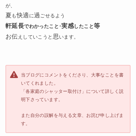
が、
夏
快適
過
も
に
ごせるよう
軒延長
実感
等
でわかったこと･
したこと
お伝
思
えしていこうと
います。
当ブログにコメントをくださり、大事なことを書
いてくれました。
「各家庭のシャッター取付け」について詳しく説
明下さっています。
また自分の誤解を与える文章、お詫び申し上げま
す。