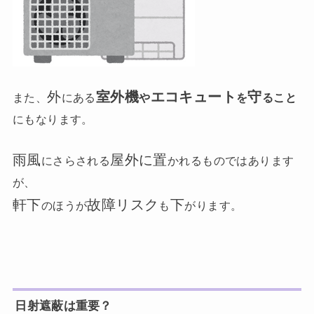
外
室外機
エコキュート
守
また、
にある
や
を
ること
にもなります。
雨風
屋外に置
にさらされる
かれるものではあります
が、
軒下
故障リスク
下
のほうが
も
がります。
日射遮蔽は重要？