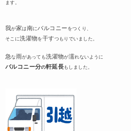
ます。
我
家
南
バルコニー
が
は
に
をつくり、
洗濯物
干す
そこに
を
つもりでいました。
急
雨
洗濯物
濡
な
があっても
が
れないように
バルコニー分
軒
延長
の
もしました。