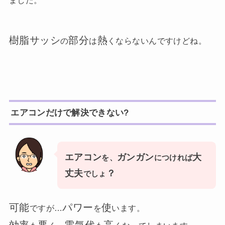
樹脂サッシ
部分
熱
の
は
くならないんですけどね。
エアコンだけで解決できない?
エアコン
ガンガン
大
を、
につければ
丈夫
？
でしょ
可能
パワー
使
ですが…
を
います。