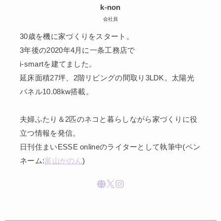
k-non
会社員
30歳を機に家づくりをスタート。
3年後の2020年4月に一条工務店で
i-smartを建てました。
延床面積27坪、2階リビングの間取り3LDK。太陽光
パネル10.08kw搭載。
夫婦ふたり＆2匹のネコと暮らしながら家づくりに役
立つ情報を発信。
日刊住まいESSE onlineのライターとして執筆中(ペン
ネーム:
富山かのん
)