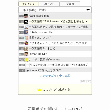
ランキング
ポイント
ブロ画
nasu_star's blog
1位
一条工務店 27坪 i-smart 〜猫と楽しむ暮らし〜
2位
一条工務店セゾン系棲家のアフターケアの合間に綴るブログ
3位
「Kish」i-smart life!
4位
理屈っぽいブログ
5位
『ぴよさん』こと『てんぷるめだか』のブログ
6位
一条工務店2chまとめ
7位
i-smart de DIY
8位
いつでも笑顔で@i-smart
9位
平成の終わりに一条工務店で建てたi-cubeのブログ
10位
i-smartに首ったけブログ
11位
このカテゴリを全て表示
節約しないエコライフ
12位
noahnoah研究所
参加する
13位
わたしの家づくり│ハウスメーカーで注文住宅を建てよう
14位
このブログに投票する
わかまっちょのおうち
15位
応援ポチお願いします↓↓(≧∀≦)