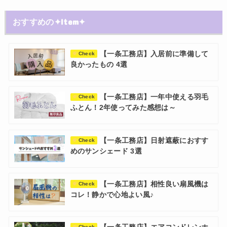
おすすめの✦Item✦
【一条工務店】入居前に準備して
Check
良かったもの 4選
【一条工務店】一年中使える羽毛
Check
ふとん！2年使ってみた感想は～
【一条工務店】日射遮蔽におすす
Check
めのサンシェード 3選
【一条工務店】相性良い扇風機は
Check
コレ！静かで心地よい風♪
Check