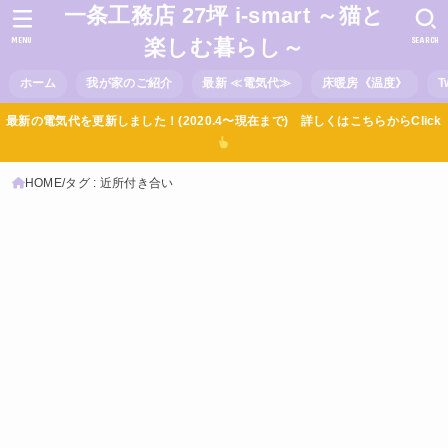
一条工務店 27坪 i-smart ～猫と
MENU
SEARCH
楽しむ暮らし～
ホーム
我が家のご紹介
最新 ≪電気代≫
床暖房《温度》
T
最新の電気代を更新しました！(2020.4〜現在まで) 詳しくはこちらからClick
HOME
タグ : 近所付き合い