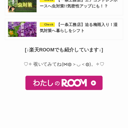
【一条工務店】エアコンドレンホ
ースへ虫対策!!気密性アップにも！？
【一条工務店】迫る梅雨入り！湿
Check
気対策へ暮らしをシフト
[↓楽天ROOMでも紹介しています↓]
♡✧ 覗いてみてね(⋈◍＞◡＜◍)。✧♡