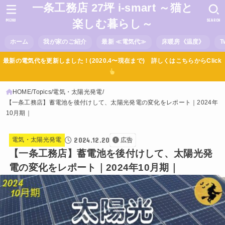
一条工務店 27坪 i-smart ～猫と
MENU
SEARCH
楽しむ暮らし～
ホーム
我が家のご紹介
最新 ≪電気代≫
床暖房《温度》
T
最新の電気代を更新しました！(2020.4〜現在まで) 詳しくはこちらからClick
HOME
Topics
電気・太陽光発電
【一条工務店】蓄電池を後付けして、太陽光発電の変化をレポート｜2024年
10月期｜
2024.12.20
電気・太陽光発電
広告
【一条工務店】蓄電池を後付けして、太陽光発
電の変化をレポート｜2024年10月期｜