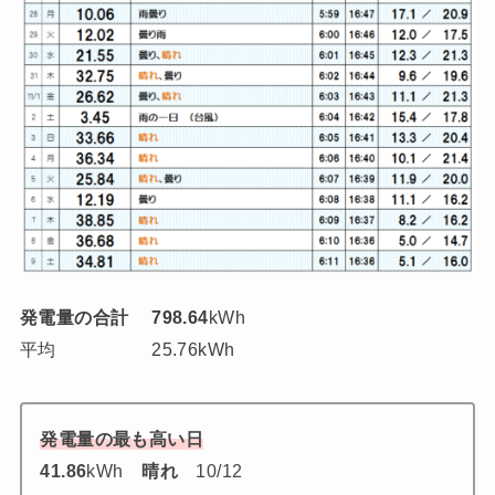
発電量の合計
798.64
kWh
平均 25.76kWh
発電量の最も高い日
41.86
kWh
晴れ
10/12