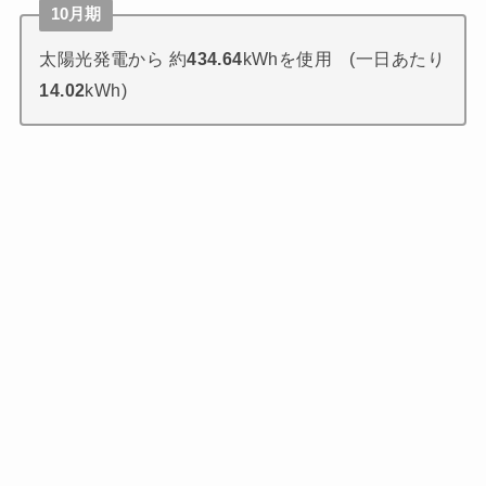
10月期
太陽光発電から 約
434.64
kWhを使用 (一日あたり
14.02
kWh)