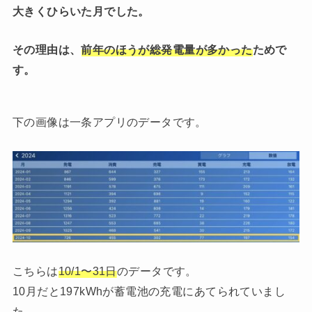
大きくひらいた月でした。
その理由は、
前年のほうが総発電量が多かった
ためで
す。
下の画像は一条アプリのデータです。
こちらは
10/1〜31日
のデータです。
10月だと197kWhが蓄電池の充電にあてられていまし
た。