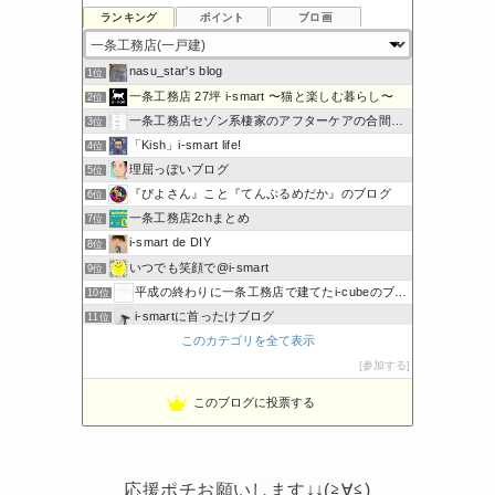
ランキング
ポイント
ブロ画
nasu_star's blog
1位
一条工務店 27坪 i-smart 〜猫と楽しむ暮らし〜
2位
一条工務店セゾン系棲家のアフターケアの合間に綴るブログ
3位
「Kish」i-smart life!
4位
理屈っぽいブログ
5位
『ぴよさん』こと『てんぷるめだか』のブログ
6位
一条工務店2chまとめ
7位
i-smart de DIY
8位
いつでも笑顔で@i-smart
9位
平成の終わりに一条工務店で建てたi-cubeのブログ
10位
i-smartに首ったけブログ
11位
このカテゴリを全て表示
節約しないエコライフ
12位
noahnoah研究所
参加する
13位
わたしの家づくり│ハウスメーカーで注文住宅を建てよう
14位
このブログに投票する
わかまっちょのおうち
15位
応援ポチお願いします↓↓(≧∀≦)