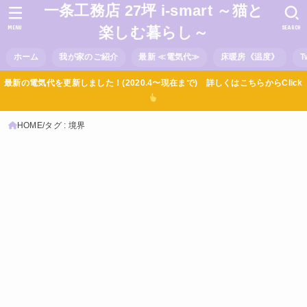
一条工務店 27坪 i-smart ～猫と
MENU
SEARCH
楽しむ暮らし～
ホーム
我が家のご紹介
最新 ≪電気代≫
床暖房《温度》
T
最新の電気代を更新しました！(2020.4〜現在まで) 詳しくはこちらからClick
HOME
タグ : 境界