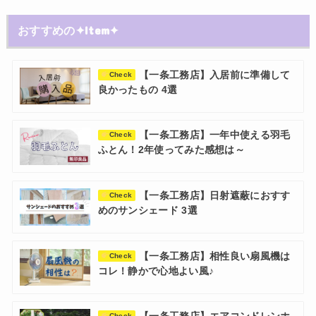
おすすめの✦Item✦
【一条工務店】入居前に準備して
Check
良かったもの 4選
【一条工務店】一年中使える羽毛
Check
ふとん！2年使ってみた感想は～
【一条工務店】日射遮蔽におすす
Check
めのサンシェード 3選
【一条工務店】相性良い扇風機は
Check
コレ！静かで心地よい風♪
Check