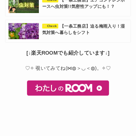
【一条工務店】エアコンドレンホ
ースへ虫対策!!気密性アップにも！？
【一条工務店】迫る梅雨入り！湿
Check
気対策へ暮らしをシフト
[↓楽天ROOMでも紹介しています↓]
♡✧ 覗いてみてね(⋈◍＞◡＜◍)。✧♡