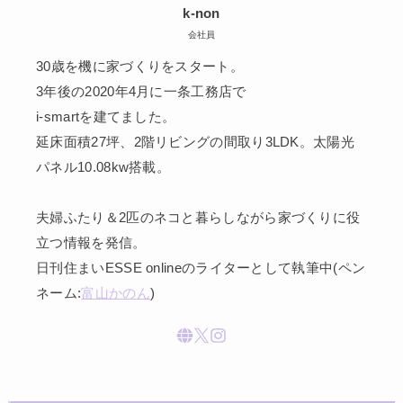
k-non
会社員
30歳を機に家づくりをスタート。
3年後の2020年4月に一条工務店で
i-smartを建てました。
延床面積27坪、2階リビングの間取り3LDK。太陽光
パネル10.08kw搭載。
夫婦ふたり＆2匹のネコと暮らしながら家づくりに役
立つ情報を発信。
日刊住まいESSE onlineのライターとして執筆中(ペン
ネーム:
富山かのん
)