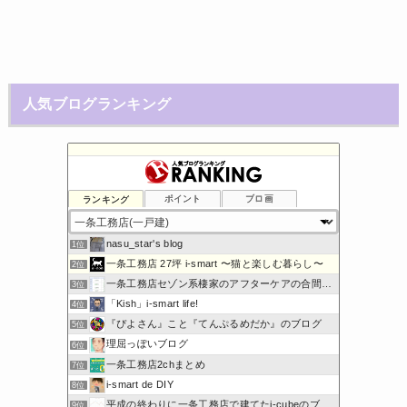
人気ブログランキング
ランキング
ポイント
ブロ画
nasu_star's blog
1位
一条工務店 27坪 i-smart 〜猫と楽しむ暮らし〜
2位
一条工務店セゾン系棲家のアフターケアの合間に綴るブログ
3位
「Kish」i-smart life!
4位
『ぴよさん』こと『てんぷるめだか』のブログ
5位
理屈っぽいブログ
6位
一条工務店2chまとめ
7位
i-smart de DIY
8位
平成の終わりに一条工務店で建てたi-cubeのブログ
9位