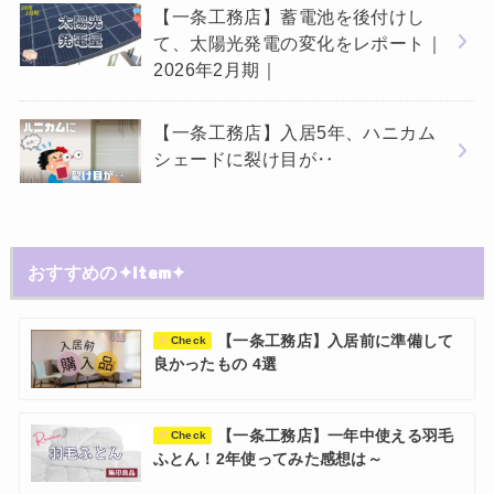
【一条工務店】蓄電池を後付けし
て、太陽光発電の変化をレポート｜
2026年2月期｜
【一条工務店】入居5年、ハニカム
シェードに裂け目が‥
おすすめの✦Item✦
【一条工務店】入居前に準備して
Check
良かったもの 4選
【一条工務店】一年中使える羽毛
Check
ふとん！2年使ってみた感想は～