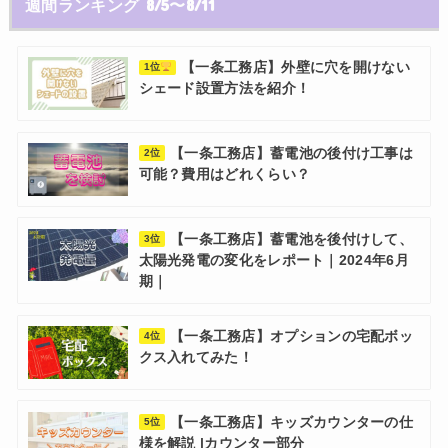
週間ランキング 8/5〜8/11
【一条工務店】外壁に穴を開けない
1位
シェード設置方法を紹介！
【一条工務店】蓄電池の後付け工事は
2位
可能？費用はどれくらい？
【一条工務店】蓄電池を後付けして、
3位
太陽光発電の変化をレポート｜2024年6月
期｜
【一条工務店】オプションの宅配ボッ
4位
クス入れてみた！
【一条工務店】キッズカウンターの仕
5位
様を解説 |カウンター部分