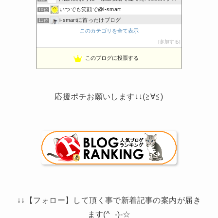
いつでも笑顔で@i-smart
10位
i-smartに首ったけブログ
11位
このカテゴリを全て表示
節約しないエコライフ
12位
noahnoah研究所
参加する
13位
わたしの家づくり│ハウスメーカーで注文住宅を建てよう
14位
このブログに投票する
わかまっちょのおうち
15位
応援ポチお願いします↓↓(≧∀≦)
↓↓【フォロー】して頂く事で新着記事の案内が届き
ます(^_-)-☆