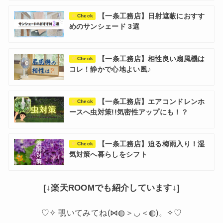
【一条工務店】日射遮蔽におすす
Check
めのサンシェード 3選
【一条工務店】相性良い扇風機は
Check
コレ！静かで心地よい風♪
【一条工務店】エアコンドレンホ
Check
ースへ虫対策!!気密性アップにも！？
【一条工務店】迫る梅雨入り！湿
Check
気対策へ暮らしをシフト
[↓楽天ROOMでも紹介しています↓]
♡✧ 覗いてみてね(⋈◍＞◡＜◍)。✧♡