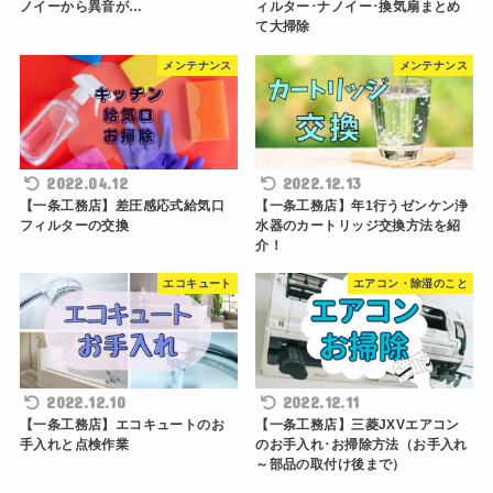
ノイーから異音が…
ィルター･ナノイー･換気扇まとめ
て大掃除
メンテナンス
メンテナンス
2022.04.12
2022.12.13
【一条工務店】差圧感応式給気口
【一条工務店】年1行うゼンケン浄
フィルターの交換
水器のカートリッジ交換方法を紹
介！
エコキュート
エアコン・除湿のこと
2022.12.10
2022.12.11
【一条工務店】エコキュートのお
【一条工務店】三菱JXVエアコン
手入れと点検作業
のお手入れ･お掃除方法（お手入れ
～部品の取付け後まで）