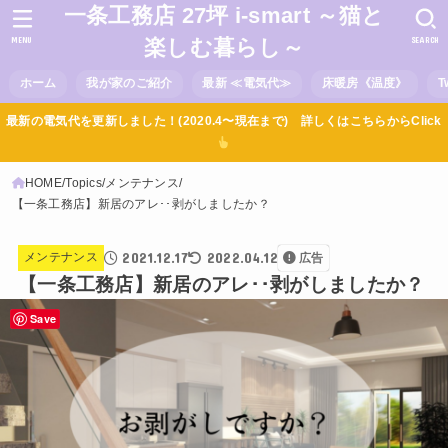
一条工務店 27坪 i-smart ～猫と
MENU
SEARCH
楽しむ暮らし～
ホーム
我が家のご紹介
最新 ≪電気代≫
床暖房《温度》
T
最新の電気代を更新しました！(2020.4〜現在まで) 詳しくはこちらからClick
HOME
Topics
メンテナンス
【一条工務店】新居のアレ･･剥がしましたか？
2021.12.17
2022.04.12
メンテナンス
広告
【一条工務店】新居のアレ･･剥がしましたか？
Save