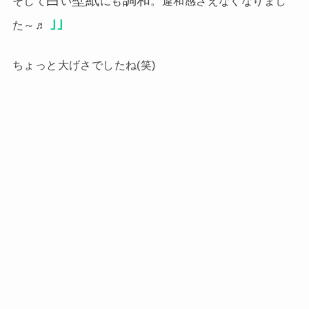
白
壁紙
調和
そして
い
にも
。違和感さえなくなりまし
｣｣
た～♬
ちょっと大げさでしたね(笑)