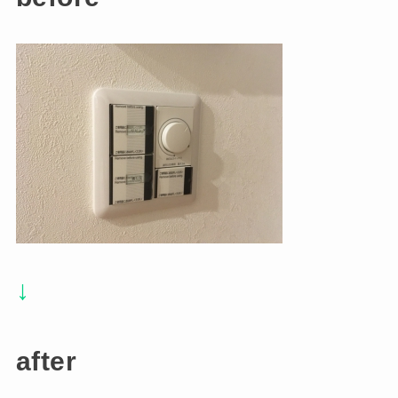
↓
after