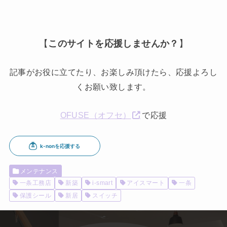
【
このサイトを応援しませんか？
】
記事がお役に立てたり、お楽しみ頂けたら、応援よろし
くお願い致します。
OFUSE（オフセ）
で応援
メンテナンス
一条工務店
新築
i-smart
アイスマート
一条
保護シール
新居
スイッチ