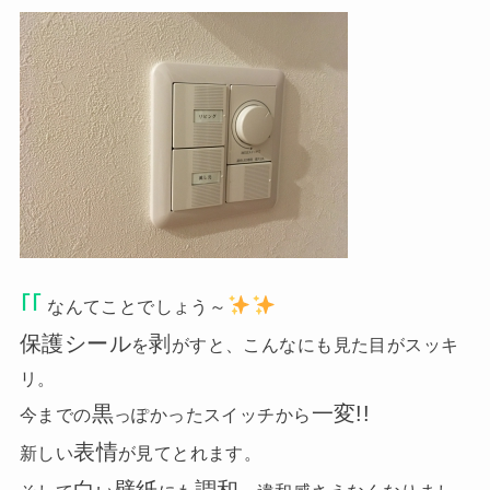
｢｢
なんてことでしょう～
保護シール
剥
を
がすと、こんなにも見た目がスッキ
リ。
黒
一変!!
今までの
っぽかったスイッチから
表情
新しい
が見てとれます。