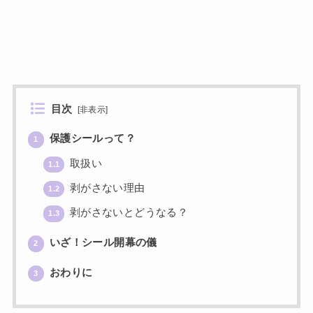
目次
[
非表示
]
保護シールって？
1
取扱い
1.1
剥がさない理由
1.2
剥がさないとどうなる？
1.3
いざ！シール開幕の儀
2
おわりに
3