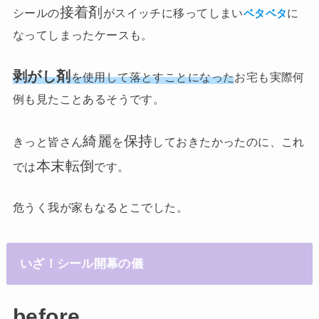
接着剤
シールの
がスイッチに移ってしまい
に
ベタベタ
なってしまったケースも。
剥がし剤
を使用して落とすことになった
お宅も実際何
例も見たことあるそうです。
綺麗
保持
きっと皆さん
を
しておきたかったのに、これ
本末転倒
では
です。
危うく我が家もなるとこでした。
いざ！シール開幕の儀
before