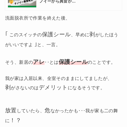
ノイーから異音が…
洗面脱衣所で作業を終えた後、
｢
保護シール
剥
このスイッチの
、早めに
がしたほう
｣
がいいですよ
と、一言。
アレ
保護シール
そう、新居の
･･とは
のことです。
我が家は入居以来、全室そのままにしてましたが、
剥
デメリット
がさないのは
になるそうです。
放置
危
していたら、
なかったかも･･･我が家も二の舞
！？
に