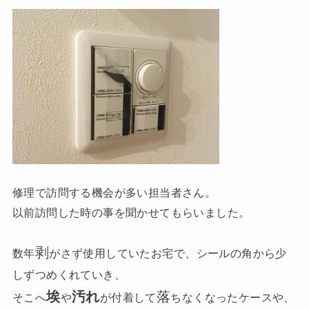
修理で訪問する機会が多い担当者さん。
以前訪問した時の事を聞かせてもらいました。
剥
数年
がさず使用していたお宅で、シールの角から少
しずつめくれていき、
埃
汚れ
落
そこへ
や
が付着して
ちなくなったケースや、