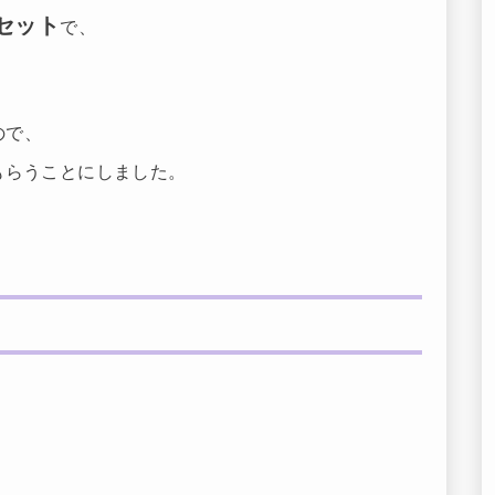
セット
で、
。
ので、
もらうことにしました。