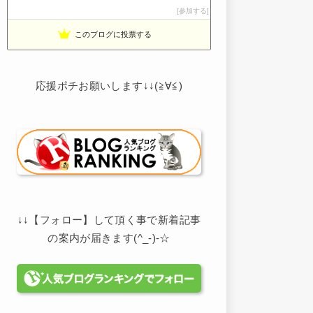
noahnoah研究所
参加する
13位
わたしの家づくり│ハウスメーカーで注文住宅を建てよう
14位
このブログに投票する
わかまっちょのおうち
15位
応援ポチお願いします↓↓(≧∀≦)
↓↓【フォロー】して頂く事で新着記事
の案内が届きます(^_-)-☆