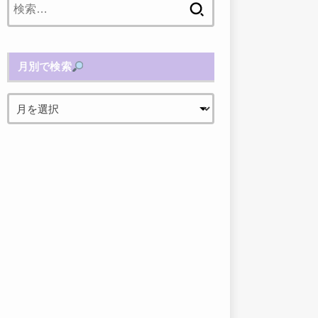
索:
月別で検索