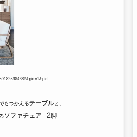
/4550182598438#&gid=1&pid
テーブル
でもつかえる
と、
2
ソファチェア
脚
る