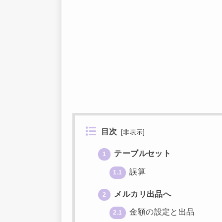
目次
[
非表示
]
テーブルセット
1
誤算
1.1
メルカリ出品へ
2
金額の設定と出品
2.1