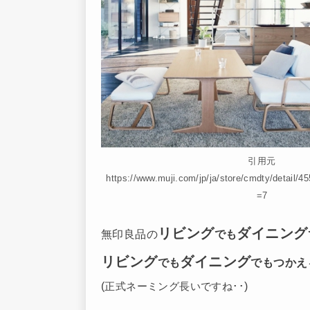
引用元
https://www.muji.com/jp/ja/store/cmdty/detail
=7
リビング
ダイニング
無印良品の
でも
リビング
ダイニング
でも
でもつかえ
(
)
正式ネーミング長いですね
･･