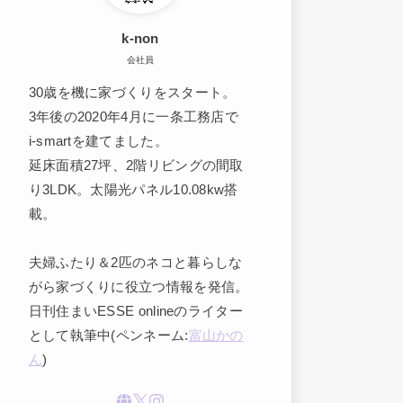
k-non
会社員
30歳を機に家づくりをスタート。
3年後の2020年4月に一条工務店で
i-smartを建てました。
延床面積27坪、2階リビングの間取
り3LDK。太陽光パネル10.08kw搭
載。
夫婦ふたり＆2匹のネコと暮らしな
がら家づくりに役立つ情報を発信。
日刊住まいESSE onlineのライター
として執筆中(ペンネーム:
富山かの
ん
)