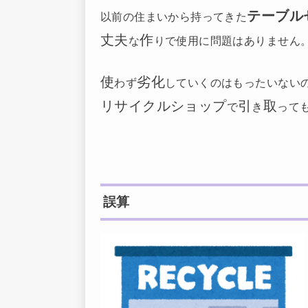
テーブル
以前の住まいから持ってきた
丈夫
作
な
りで使用に問題はありません
使
劣化
わず
していくのはもったいない
リサイクルショップ
引
取
で
き
って
誤算