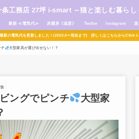
一条工務店 27坪 i-smart ～猫と楽しむ暮らし
介
最新 ≪電気代≫
床暖房《温度》
Twitter
Instagram
楽
最新の電気代を更新しました！(2020.4〜現在まで) 詳しくはこちらからClick
ンチ
大型家具が運び出せない！？
広告
リビングでピンチ
大型家
？