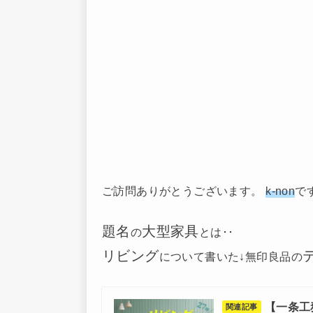
ご訪問ありがとうございます。
k-non
で
題名
大型家具
の
とは･･
リビング
について書いた↓無印良品の
【一条工
関連記事