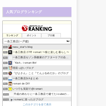
人気ブログランキング
ランキング
ポイント
ブロ画
nasu_star's blog
1位
一条工務店 27坪 i-smart 〜猫と楽しむ暮らし〜
2位
一条工務店セゾン系棲家のアフターケアの合間に綴るブログ
3位
「Kish」i-smart life!
4位
理屈っぽいブログ
5位
『ぴよさん』こと『てんぷるめだか』のブログ
6位
一条工務店2chまとめ
7位
i-smart de DIY
8位
いつでも笑顔で@i-smart
9位
平成の終わりに一条工務店で建てたi-cubeのブログ
10位
i-smartに首ったけブログ
11位
このカテゴリを全て表示
節約しないエコライフ
12位