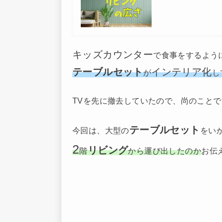
キッズカウンター
で食事をするよう
テーブルセット
インテリア化
が
し
TVを先に撤去していたので、尚のことで
テーブルセット
今回は、大型の
をい
2
リビング
階
から運び出した
の
か
お伝