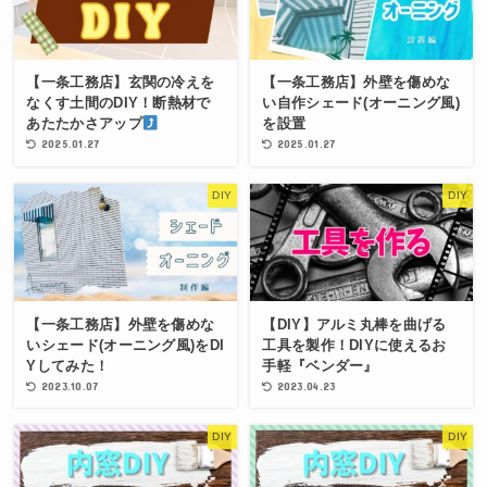
【一条工務店】玄関の冷えを
【一条工務店】外壁を傷めな
なくす土間のDIY！断熱材で
い自作シェード(オーニング風)
あたたかさアップ
を設置
2025.01.27
2025.01.27
DIY
DIY
【一条工務店】外壁を傷めな
【DIY】アルミ丸棒を曲げる
いシェード(オーニング風)をDI
工具を製作！DIYに使えるお
Yしてみた！
手軽『ベンダー』
2023.10.07
2023.04.23
DIY
DIY