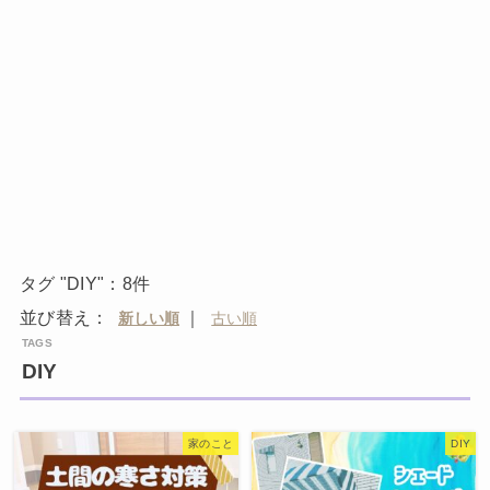
タグ "DIY"：8件
並び替え：
｜
DIY
家のこと
DIY