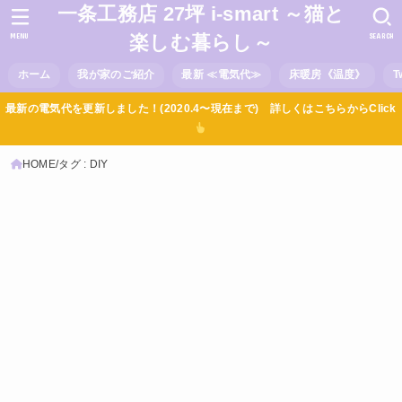
一条工務店 27坪 i-smart ～猫と
MENU
SEARCH
楽しむ暮らし～
ホーム
我が家のご紹介
最新 ≪電気代≫
床暖房《温度》
T
最新の電気代を更新しました！(2020.4〜現在まで) 詳しくはこちらからClick
HOME
タグ : DIY