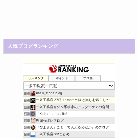
人気ブログランキング
ランキング
ポイント
ブロ画
nasu_star's blog
1位
一条工務店 27坪 i-smart 〜猫と楽しむ暮らし〜
2位
一条工務店セゾン系棲家のアフターケアの合間に綴るブログ
3位
「Kish」i-smart life!
4位
理屈っぽいブログ
5位
『ぴよさん』こと『てんぷるめだか』のブログ
6位
一条工務店2chまとめ
7位