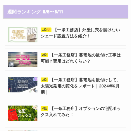
週間ランキング 8/5〜8/11
【一条工務店】外壁に穴を開けない
1位
シェード設置方法を紹介！
【一条工務店】蓄電池の後付け工事は
2位
可能？費用はどれくらい？
【一条工務店】蓄電池を後付けして、
3位
太陽光発電の変化をレポート｜2024年6月
期｜
【一条工務店】オプションの宅配ボッ
4位
クス入れてみた！