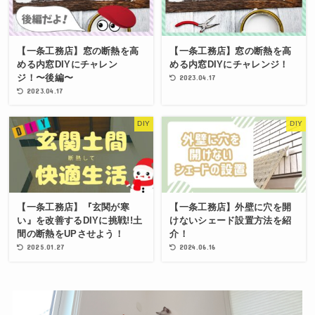
【一条工務店】窓の断熱を高
【一条工務店】窓の断熱を高
める内窓DIYにチャレン
める内窓DIYにチャレンジ！
ジ！〜後編〜
2023.04.17
2023.04.17
DIY
DIY
【一条工務店】『玄関が寒
【一条工務店】外壁に穴を開
い』を改善するDIYに挑戦!!土
けないシェード設置方法を紹
間の断熱をUPさせよう！
介！
2025.01.27
2024.06.16