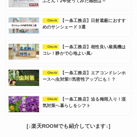
ふとん！2年使ってみた感想は～
【一条工務店】日射遮蔽におすす
Check
めのサンシェード 3選
【一条工務店】相性良い扇風機は
Check
コレ！静かで心地よい風♪
【一条工務店】エアコンドレンホ
Check
ースへ虫対策!!気密性アップにも！？
【一条工務店】迫る梅雨入り！湿
Check
気対策へ暮らしをシフト
[↓楽天ROOMでも紹介しています↓]