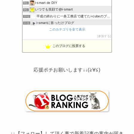
i-smart de DIY
8位
いつでも笑顔で@i-smart
9位
平成の終わりに一条工務店で建てたi-cubeのブログ
10位
i-smartに首ったけブログ
11位
このカテゴリを全て表示
ボーダーコリーと床暖房のおうち
12位
節約しないエコライフ
参加する
13位
noahnoah研究所
14位
このブログに投票する
わたしの家づくり│ハウスメーカーで注文住宅を建てよう
15位
応援ポチお願いします↓↓(≧∀≦)
↓↓【フォロー】して頂く事で新着記事の案内が届き