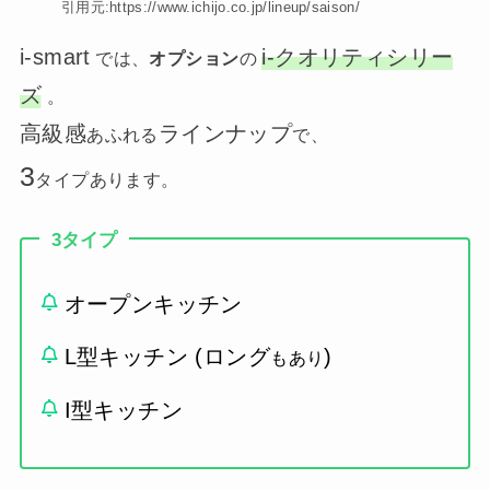
引用元:https://www.ichijo.co.jp/lineup/saison/
i-smart
i-クオリティシリー
では、
オプション
の
ズ
。
高級感
ラインナップ
あふれる
で、
3
タイプあります。
3タイプ
オープンキッチン
L型キッチン (ロング
)
もあり
I型キッチン