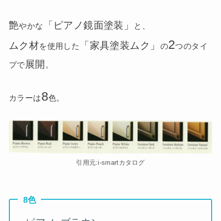
艶
「ピアノ鏡面塗装」
やかな
と、
2
ムク材
「家具塗装ムク」
を使用した
の
つのタイ
展開
プで
。
8
カラーは
色。
引用元:i-smartカタログ
8色