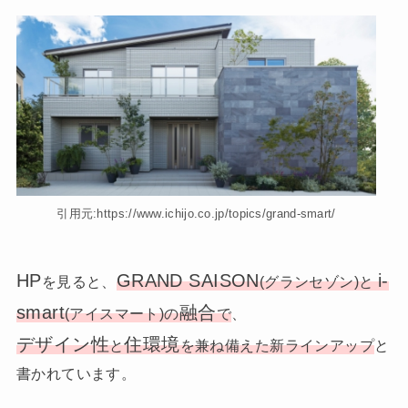
引用元:https://www.ichijo.co.jp/topics/grand-smart/
HP
GRAND SAISON
i-
を見ると、
(グランセゾン)と
smart
融合
(アイスマート)の
で
、
デザイン性
住環境
と
を兼ね備えた新ラインアップ
と
書かれています。