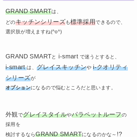
GRAND SMART
は、
キッチンシリーズ
標準採用
どの
も
できるので、
選択肢が増えますね(^o^)
GRAND SMART
i-smart
と
で迷うとすると、
i-smart
グレイスキッチン
i-クオリティ
は、
や
シリーズ
が
オプション
になるので悩むところだと思います。
外観
グレイスタイル
パラペットルーフ
で
や
の
採用を
GRAND SMART
!?
検討するなら
になるのかな～