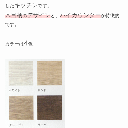
キッチン
した
です。
木目柄
デザイン
ハイカウンター
の
と、
が特徴的
です。
4
カラーは
色。