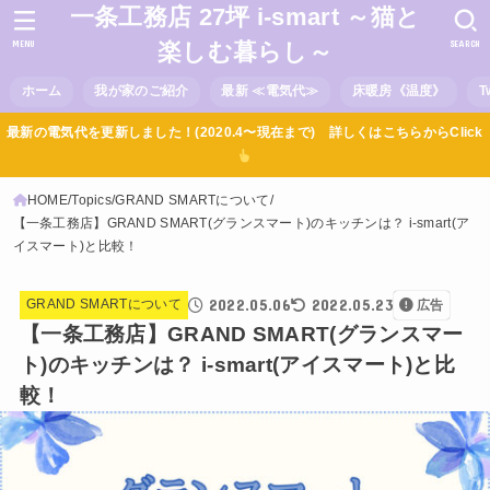
一条工務店 27坪 i-smart ～猫と
MENU
SEARCH
楽しむ暮らし～
ホーム
我が家のご紹介
最新 ≪電気代≫
床暖房《温度》
T
最新の電気代を更新しました！(2020.4〜現在まで) 詳しくはこちらからClick
HOME
Topics
GRAND SMARTについて
【一条工務店】GRAND SMART(グランスマート)のキッチンは？ i-smart(ア
イスマート)と比較！
2022.05.06
2022.05.23
GRAND SMARTについて
広告
【一条工務店】GRAND SMART(グランスマー
ト)のキッチンは？ i-smart(アイスマート)と比
較！