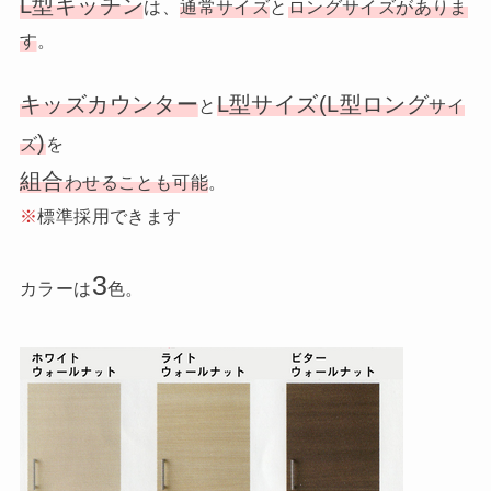
L型キッチン
は、
通常サイズ
と
ロングサイズがありま
す
。
キッズカウンター
L型サイズ(L型ロング
と
サイ
)
ズ
を
組合
わせることも可能
。
※
標準採用できます
3
カラーは
色。