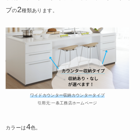
2
プ
の
種類あります。
ワイドカウンター収納カウンタータイプ
引用元:一条工務店ホームページ
4
カラーは
色。