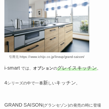
引用元:https://www.ichijo.co.jp/lineup/grand-saison/
i-smart
グレイスキッチン
では、
オプション
の
。
4
新
キッチン
シリーズの中で一番
しい
。
GRAND SAISON
(グランセゾン)の発売の時に登場