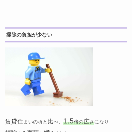
掃除の負担が少ない
1.5
賃貸住
比
広
まいの頃と
べ、
倍の
さ
になり