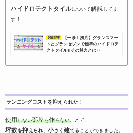
ハイドロテクトタイル
解説
について
してま
！
す
【一条工務店】グランスマー
関連記事
トとグランセゾンで標準のハイドロテ
クトタイル!!その魅力とは･･
ランニングコストを抑えられた！
使用
部屋
作
しない
を
らない
ことで、
坪数
抑
小
建
を
えられ
、
さく
てる
ことができました。