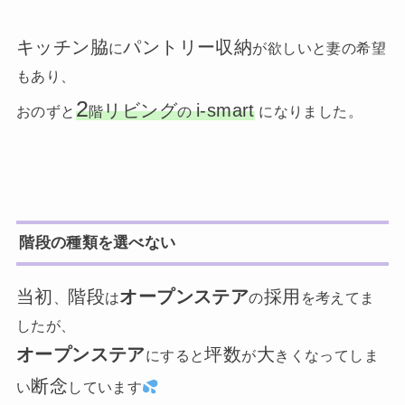
キッチン脇
パントリー収納
に
が欲しいと妻の希望
もあり、
2
リビング
i-smart
おのずと
階
の
になりました。
階段の種類を選べない
当初
階段
オープンステア
採用
、
は
の
を考えてま
したが、
オープンステア
坪数
大
にすると
が
きくなってしま
断念
い
しています