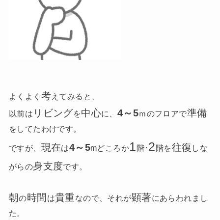
考
よくよく
えてみると、
リビング
中心
4～5
準備
以前は
を
に、
ｍのフロアで
をしてたわけです。
1
2
現在
4～5
往復
ですが、
は
mどころか
階･
階を
しな
身支度
がらの
です。
朝
時間
貴重
顕著
の
は
なので、それが
にあらわれまし
た。