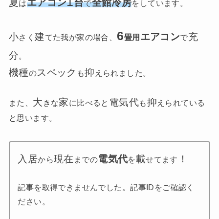
1
夏
エアコン
台
全館冷房
は
で
をしています。
6
小
建
エアコン
充
さく
てた我が家の場合、
畳用
で
分
。
機種
スペック
抑
の
も
えられました。
大
家
電気代
抑
また、
きな
に比べると
も
えられている
と思います。
入居
現在
電気代
載
！
から
までの
を
せてます
記事を取得できませんでした。記事IDをご確認く
ださい。