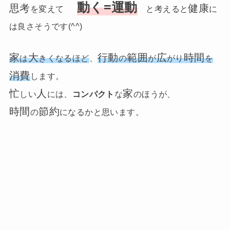
動く=運動
思考
健康
を変えて
と考えると
に
は良さそうです(^^)
家
大
行動
範囲
広
時間
は
きくなるほど
、
の
が
がり
を
消費
します。
忙
人
家
しい
には、
コンパクト
な
のほうが、
時間
節約
の
になるかと思います。