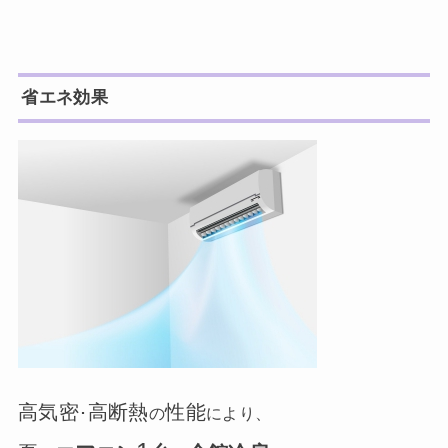
省エネ効果
高気密
高断熱
性能
･
の
により、