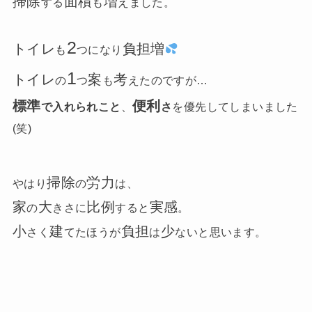
掃除
面積
増
する
も
えました。
2
トイレ
負担増
も
つになり
1
トイレ
案
考
の
つ
も
えたのですが…
標準
便利
で入れられこと
、
さ
を優先してしまいました
(笑)
掃除
労力
やはり
の
は、
家
大
比例
実感
の
きさに
すると
。
小
建
負担
少
さく
てたほうが
は
ないと思います。