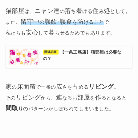
猫部屋
ニャン達
落
着
住
処
は、
の
ち
ける
み
として。
留守中
誤飲
誤食
防
また、
の
･
を
げること
で、
安心
暮
私たちも
して
らせるためでもあります。
【一条工務店】猫部屋は必要な
関連記事
の？
家
床面積
広
占
リビング
の
で一番の
さを
める
。
リビング
連
部屋
作
その
から、
なるお
を
るとなると
間取
り
のパターンがしぼられてしまいました。