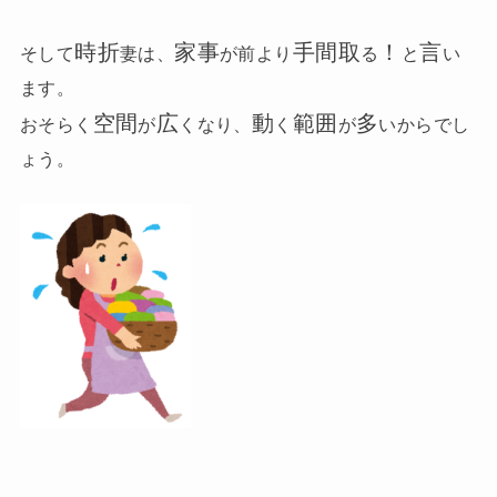
時折
家事
手間取
！
言
そして
妻は、
が前より
る
と
い
ます。
空間
広
動
範囲
多
おそらく
が
くなり、
く
が
いからでし
ょう。