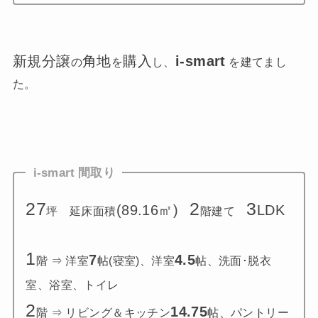
新規分譲
角地
購入
i-smart
の
を
し、
を建てまし
た。
i-smart
間取
り
27
2
3
(89.16㎡)
LDK
坪 延床面積
階建て
1
7
4.5
階 ⇒ 洋室
帖(寝室)、洋室
帖、洗面･脱衣
室、浴室、トイレ
2
14.75
階 ⇒ リビング＆キッチン
帖、パントリー