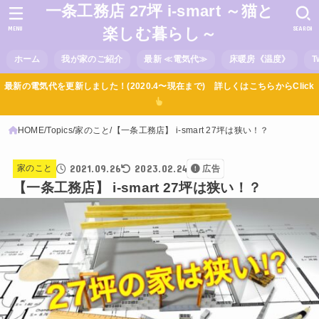
一条工務店 27坪 i-smart ～猫と
MENU
SEARCH
楽しむ暮らし～
ホーム
我が家のご紹介
最新 ≪電気代≫
床暖房《温度》
T
最新の電気代を更新しました！(2020.4〜現在まで) 詳しくはこちらからClick
HOME
Topics
家のこと
【一条工務店】 i-smart 27坪は狭い！？
2021.09.26
2023.02.24
家のこと
広告
【一条工務店】 i-smart 27坪は狭い！？