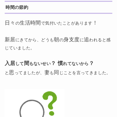
時間の節約
日々
生活時間
！
の
で気付いたことがあります
新居
朝
身支度
追
にきてから、どうも
の
に
われると感
じていました。
入居
間
？
慣
？
して
もないせい
れてないから
思
妻
同
と
ってましたが、
も
じことを言ってきました。