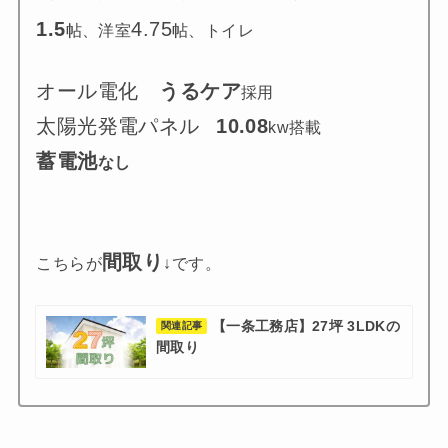
1.5
4.75
帖、洋室
帖、トイレ
オール電化
うるケア
採用
太陽光発電パネル
10.08
kw搭載
蓄電池
なし
間取り
こちらが
↓です。
【一条工務店】27坪 3LDKの
関連記事
間取り