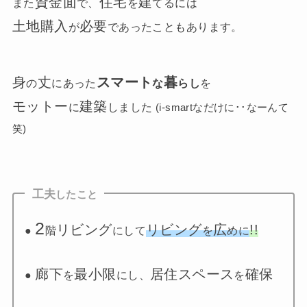
資金面
住宅
建
また
で、
を
てるには
土地購入
必要
が
であったこともあります。
身
丈
スマート
暮
の
にあった
な
らし
を
モットー
建築
に
しました
(i-smartなだけに･･なーんて
笑)
工夫
し
たこと
2
リビング
リビング
広
!!
●
階
にして
を
めに
廊下
最小限
居住スペース
確保
●
を
にし、
を