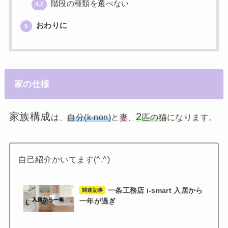
階段の種類を選べない
4.2
おわりに
5
家の仕様
家族構成
2
は、
自分(k-non)
と
妻
、
匹の猫
になります。
自己紹介かいてます(^.^)
一条工務店 i-smart 入居から
関連記事
一年が過ぎ