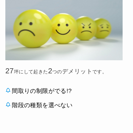
27
2
デメリット
坪にして起きた
つの
です。
間取りの制限がでる!?
階段の種類を選べない