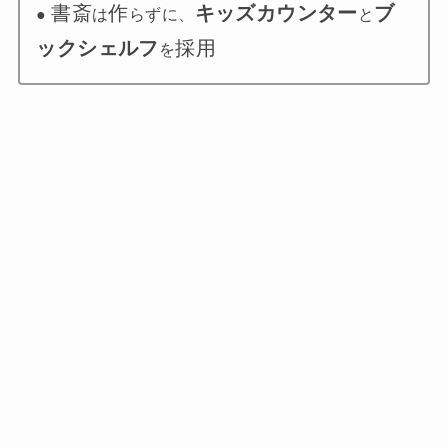
書斎
作
キッズカウンター
ブ
●
は
らずに、
と
ックシェルフ
採用
を