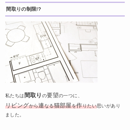
間取りの制限!?
間取
り
要望
私たちは
の
の一つに、
リビング
連
猫部屋
作
から
なる
を
りたい
思いがあり
ました。