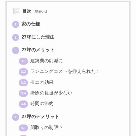
目次
[
非表示
]
家の仕様
1
27坪にした理由
2
27坪のメリット
3
建築費の削減に
3.1
ランニングコストを抑えられた！
3.2
省エネ効果
3.3
掃除の負担が少ない
3.4
時間の節約
3.5
27坪のデメリット
4
間取りの制限!?
4.1