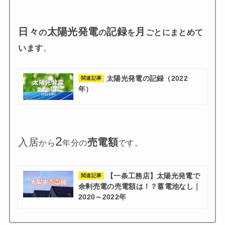
日々
太陽光発電
記録
月
の
の
を
ごとにまとめて
います
。
太陽光発電の記録（2022
関連記事
年）
2
入居
売電額
から
年分の
です。
【一条工務店】太陽光発電で
関連記事
余剰売電の売電額は！？蓄電池なし｜
2020～2022年