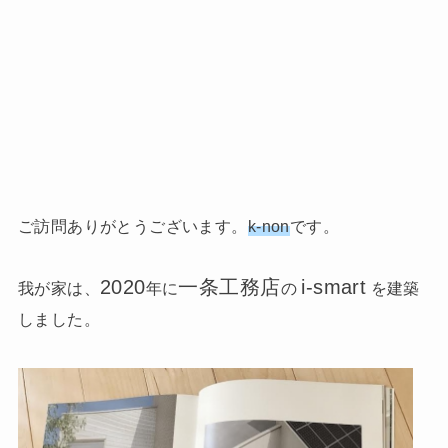
ご訪問ありがとうございます。
k-non
です。
2020
一条工務店
i-smart
我が家は、
年に
の
を建築
しました。