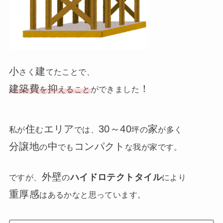
小
建
さく
てたことで、
建築費
抑
！
を
えること
ができました
住
エリア
30～40
家
私が
む
では、
坪の
が多く
分譲地
中
コンパクト
の
でも
な我が家です。
外壁
ハイドロテクトタイル
ですが、
の
により
重厚感
はあるかなと思っています。