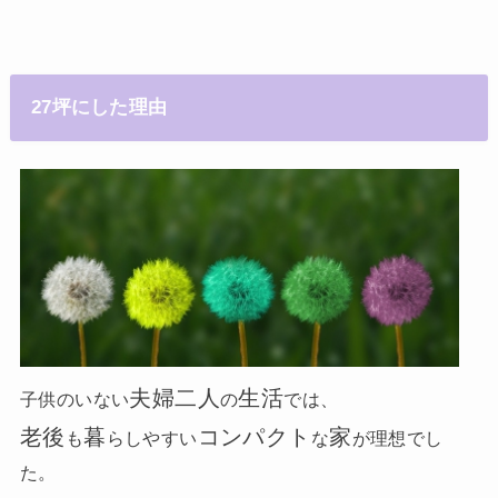
27坪にした理由
夫婦二人
生活
子供のいない
の
では、
老後
暮
コンパクト
家
も
らしやすい
な
が理想でし
た。