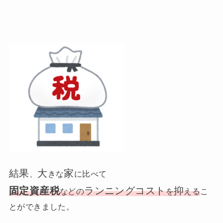
結果
大
家
、
きな
に比べて
固定資産税
ランニングコスト
抑
などの
を
える
こ
とができました。