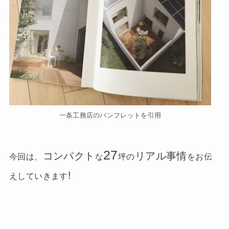
一条工務店のパンフレットを引用
27
コンパクト
リアル事情
今回は、
な
坪の
をお伝
!
えしていきます