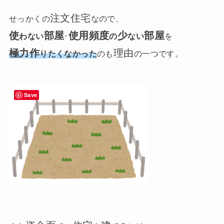
注文住宅
せっかくの
なので、
使
部屋
使用頻度
少
部屋
わない
･
の
ない
を
極力
作
理由
りたくなかった
のも
の一つです。
Save