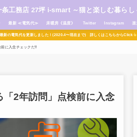
一条工務店 27坪 i-smart ～猫と楽しむ暮らし
介
最新 ≪電気代≫
床暖房《温度》
Twitter
Instagram
楽
最新の電気代を更新しました！(2020.4〜現在まで) 詳しくはこちらからClick
前に入念チェックだ!!
る「2年訪問」点検前に入念