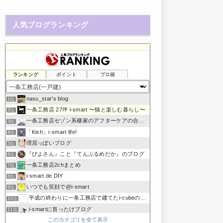
人気ブログランキング
ランキング
ポイント
ブロ画
nasu_star's blog
1位
一条工務店 27坪 i-smart 〜猫と楽しむ暮らし〜
2位
一条工務店セゾン系棲家のアフターケアの合間に綴るブログ
3位
「Kish」i-smart life!
4位
理屈っぽいブログ
5位
『ぴよさん』こと『てんぷるめだか』のブログ
6位
一条工務店2chまとめ
7位
i-smart de DIY
8位
いつでも笑顔で@i-smart
9位
平成の終わりに一条工務店で建てたi-cubeのブログ
10位
i-smartに首ったけブログ
11位
このカテゴリを全て表示
節約しないエコライフ
12位