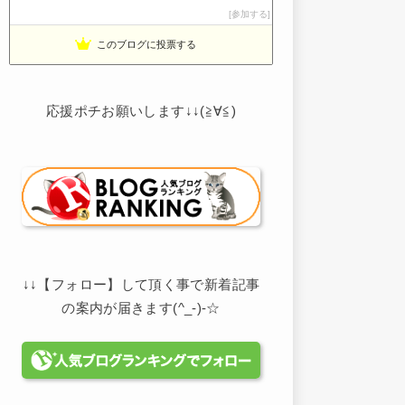
noahnoah研究所
参加する
13位
わたしの家づくり│ハウスメーカーで注文住宅を建てよう
14位
このブログに投票する
わかまっちょのおうち
15位
応援ポチお願いします↓↓(≧∀≦)
↓↓【フォロー】して頂く事で新着記事
の案内が届きます(^_-)-☆