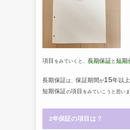
項目
長期保証
短期
をみていくと、
と
15
長期保証
保証期間
年以
は、
が
短期保証
項目
の
をみていこうと思い
2年保証の項目は？