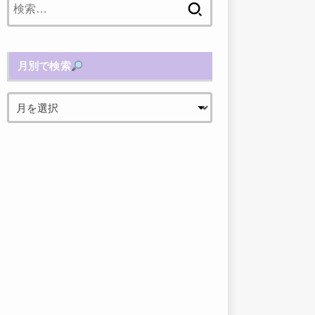
索:
月別で検索