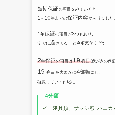
短期保証
の項目をみていくと、
1
10
保証内容
～
年までの
がありました
1
保証
3
年
の項目が
つもあり、
過
すでに
ぎてる･･と今頃気付く ^^;
2
19
保証
項目
年
の項目は
(
我が家の保
19
4
項目
部類
を大まかに
にし、
！
確認していく作戦に
4分類
✓ 建具類、サッシ窓･ハニカ