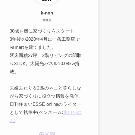
k-non
会社員
30歳を機に家づくりをスタート。
3年後の2020年4月に一条工務店で
i-smartを建てました。
延床面積27坪、2階リビングの間取
り3LDK。太陽光パネル10.08kw搭
載。
夫婦ふたり＆2匹のネコと暮らしな
がら家づくりに役立つ情報を発信。
日刊住まいESSE onlineのライター
として執筆中(ペンネーム:
富山かの
ん
)