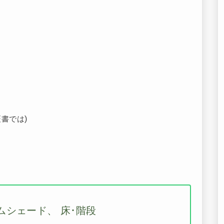
。
)
証書では
ムシェード、 床･階段