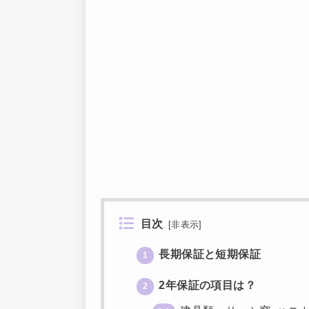
目次
[
非表示
]
長期保証と短期保証
1
2年保証の項目は？
2