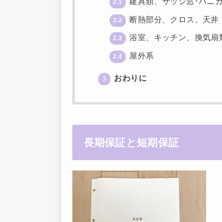
建具類、サッシ窓･ハニカ
2.1
断熱部分、クロス、天井
2.2
浴室、キッチン、換気扇
2.3
屋外系
2.4
おわりに
3
長期保証と短期保証