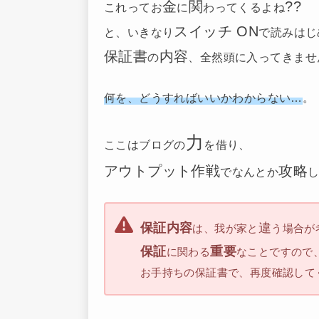
金
関
??
これってお
に
わってくるよね
スイッチ ON
と、いきなり
で読みはじ
保証書
内容
の
、全然頭に入ってきません(
何を、どうすればいいかわからない…
。
力
ここはブログの
を借り、
アウトプット作戦
攻略
でなんとか
保証内容
違
は、我が家と
う場合が
保証
重要
に関わる
なことですので
お手持ちの保証書で、再度確認して