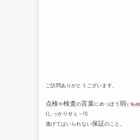
ご訪問ありがとうございます。
点検
検査
言葉
弱
や
の
にめっぽう
い
k-
(しっかりせぇ～!!)
保証
逃げてはいられない
のこと。