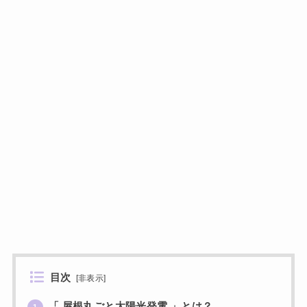
目次
[
非表示
]
「 屋根丸ごと太陽光発電 」とは？