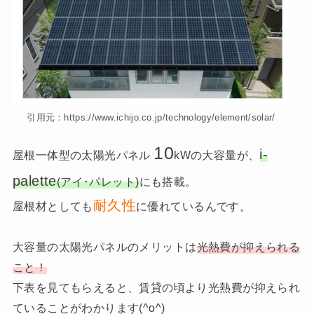
引用元：https://www.ichijo.co.jp/technology/element/solar/
10
i-
屋根一体型の太陽光パネル
kWの大容量が、
palette
(アイ･パレット)
にも搭載。
耐久性
屋根材としても
に優れているんです。
大容量の太陽光パネルのメリットは
光熱費が抑えられる
こと！
下表を見てもらえると、賃貸の頃より光熱費が抑えられ
ていることがわかります(^o^)