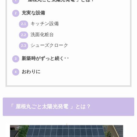
1
充実な設備
2
キッチン設備
2.1
洗面化粧台
2.2
シューズクローク
2.3
新築時がずっと続く･･
3
おわりに
4
「 屋根丸ごと太陽光発電 」とは？