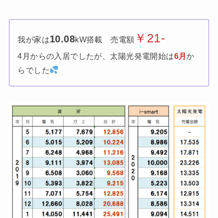
￥21-
10.08
我が家は
kW搭載 売電額
4月からの入居でしたが、太陽光発電開始は
6月
か
らでした