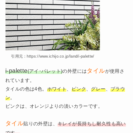
引用元：https://www.ichijo.co.jp/land/i-palette/
i-palette
タイル
(アイ･パレット)
の外壁には
が使用さ
れています。
タイルの色は4色。
ホワイト
、
ピンク
、
グレー
、
ブラウ
ン
。
ピンクは、オレンジよりの淡いカラーです。
タイル
貼りの外壁は、
キレイが長持ちし耐久性も高い
です。