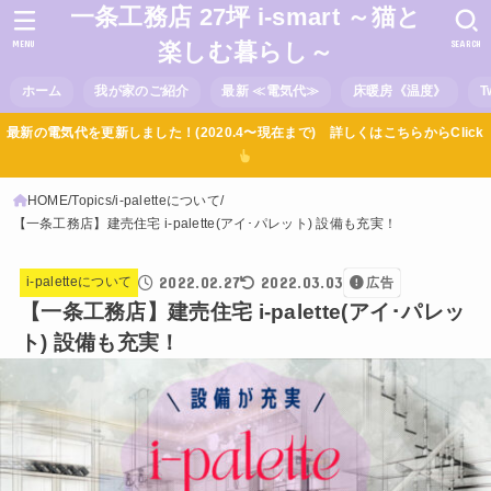
一条工務店 27坪 i-smart ～猫と
MENU
SEARCH
楽しむ暮らし～
ホーム
我が家のご紹介
最新 ≪電気代≫
床暖房《温度》
T
最新の電気代を更新しました！(2020.4〜現在まで) 詳しくはこちらからClick
HOME
Topics
i-paletteについて
【一条工務店】建売住宅 i-palette(アイ･パレット) 設備も充実！
2022.02.27
2022.03.03
i-paletteについて
広告
【一条工務店】建売住宅 i-palette(アイ･パレッ
ト) 設備も充実！