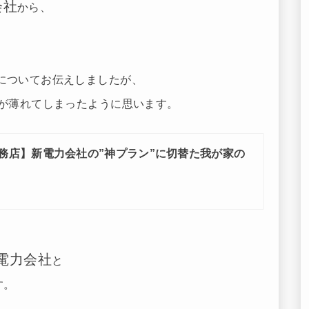
会社
から、
についてお伝えしましたが、
感が薄れてしまったように思います。
務店】新電力会社の”神プラン”に切替た我が家の
電力会社
と
す。