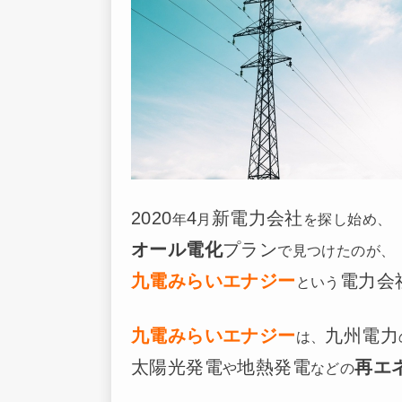
2020
4
新電力会社
年
月
を探し始め、
オール電化
プラン
で見つけたのが、
九電みらいエナジー
電力会
という
九電みらいエナジー
九州電力
は、
太陽光発電
地熱発電
再エ
や
などの