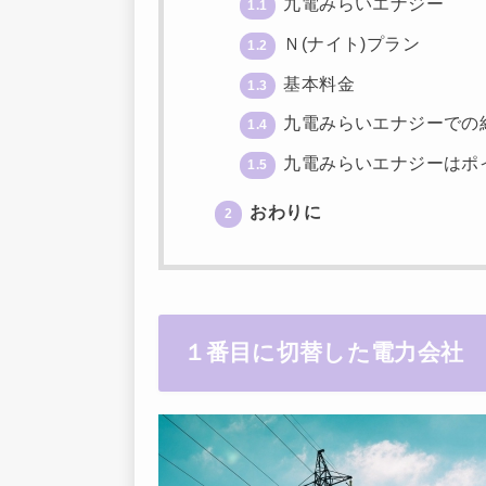
九電みらいエナジー
1.1
Ｎ(ナイト)プラン
1.2
基本料金
1.3
九電みらいエナジーでの
1.4
九電みらいエナジーはポ
1.5
おわりに
2
１番目に切替した電力会社