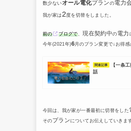
オール電化
プラン
電力
数少ない
の
2
我が家は
度を切替をしました。
現在契約中
電力
前
の
ブログで
、
の
6
今年(2021年)
月のプラン変更で↓お得
【一条工
関連記事
話
今回は、我が家が一番最初に切替をした
プラン
その
についてお伝えしていきま