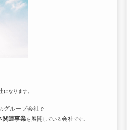
社
になります。
グループ会社
の
で
ネ関連事業
展開
会社
を
している
です。