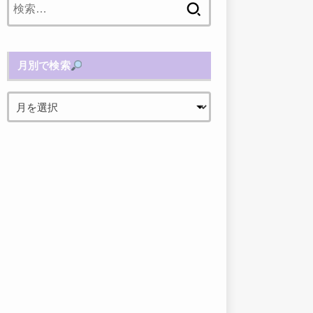
索:
月別で検索