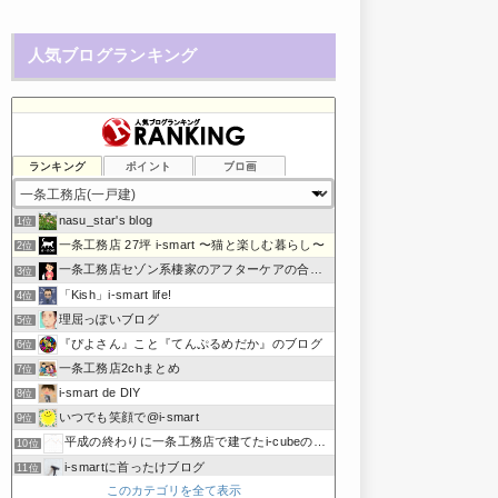
人気ブログランキング
ランキング
ポイント
ブロ画
nasu_star's blog
1位
一条工務店 27坪 i-smart 〜猫と楽しむ暮らし〜
2位
一条工務店セゾン系棲家のアフターケアの合間に綴るブログ
3位
「Kish」i-smart life!
4位
理屈っぽいブログ
5位
『ぴよさん』こと『てんぷるめだか』のブログ
6位
一条工務店2chまとめ
7位
i-smart de DIY
8位
いつでも笑顔で@i-smart
9位
平成の終わりに一条工務店で建てたi-cubeのブログ
10位
i-smartに首ったけブログ
11位
このカテゴリを全て表示
節約しないエコライフ
12位