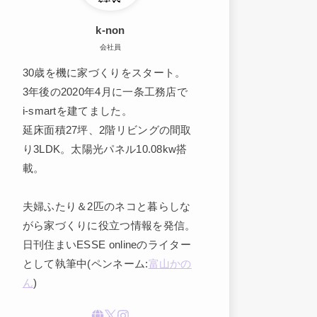
k-non
会社員
30歳を機に家づくりをスタート。
3年後の2020年4月に一条工務店で
i-smartを建てました。
延床面積27坪、2階リビングの間取
り3LDK。太陽光パネル10.08kw搭
載。
夫婦ふたり＆2匹のネコと暮らしな
がら家づくりに役立つ情報を発信。
日刊住まいESSE onlineのライター
として執筆中(ペンネーム:
富山かの
ん
)