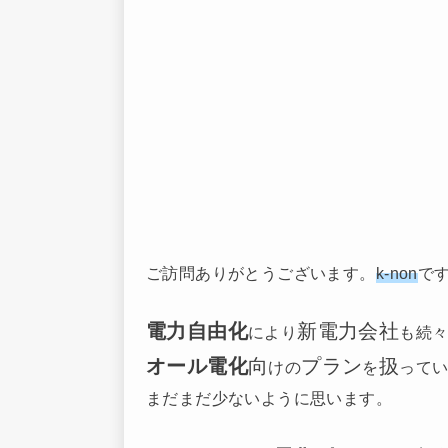
ご訪問ありがとうございます。
k-non
で
電力自由化
新電力会社
により
も続
オール電化
向
プラン
扱
けの
を
って
まだまだ少ないように思います。