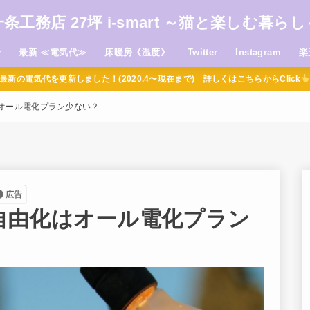
一条工務店 27坪 i-smart ～猫と楽しむ暮らし
介
最新 ≪電気代≫
床暖房《温度》
Twitter
Instagram
楽
最新の電気代を更新しました！(2020.4〜現在まで) 詳しくはこちらからClick
オール電化プラン少ない？
広告
自由化はオール電化プラン