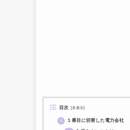
目次
[
非表示
]
１番目に切替した電力会社
1