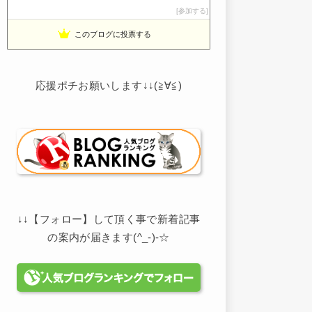
ボーダーコリーと床暖房のおうち
参加する
13位
noahnoah研究所
14位
このブログに投票する
わたしの家づくり│ハウスメーカーで注文住宅を建てよう
15位
応援ポチお願いします↓↓(≧∀≦)
↓↓【フォロー】して頂く事で新着記事
の案内が届きます(^_-)-☆