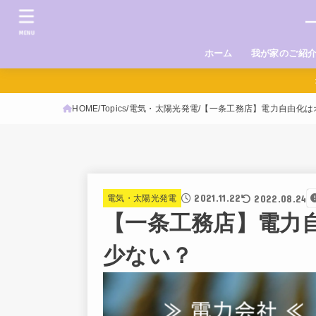
MENU
ホーム
我が家のご紹
HOME
Topics
電気・太陽光発電
【一条工務店】電力自由化は
2021.11.22
2022.08.24
電気・太陽光発電
【一条工務店】電力
少ない？