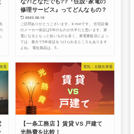
た
な?!どなたでも??『住設･家電の
修理サービス』ってどんなもの？
2023.02.10
気
ご訪問ありがとうございます。k-nonです。 住宅設備
の
のメーカー保証は5年のものが大半だと思います。家
し
電になるともっと短いものも多く、家電量販店によっ
４
ては、最大で5年保証をつけられるところもあります
よね。 電化製品は、5...
発電
電気・太陽光発電
電
【一条工務店 】賃貸 VS 戸建て
ン
光熱費を比較！