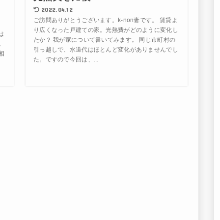
2022.04.12
ご訪問ありがとうございます。k-non妻です。 賃貸よ
り広くなった戸建ての家。光熱費がどのように変化し
は
たか？ 我が家について書いてみます。 同じ市町村の
。
引っ越しで、水道代はほとんど変化がありませんでし
相
た。ですので今回は、...
そ