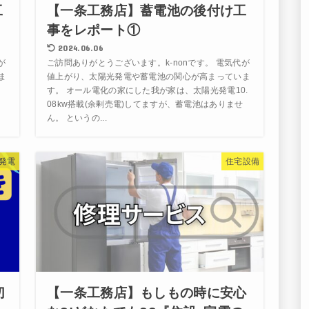
工
【一条工務店】蓄電池の後付け工
事をレポート①
2024.06.06
が
ご訪問ありがとうございます。k-nonです。 電気代が
ま
値上がり、太陽光発電や蓄電池の関心が高まっていま
ま
す。 オール電化の家にした我が家は、太陽光発電10.
れ
08kw搭載(余剰売電)してますが、蓄電池はありませ
ん。 というの...
発電
住宅設備
切
【一条工務店】もしもの時に安心