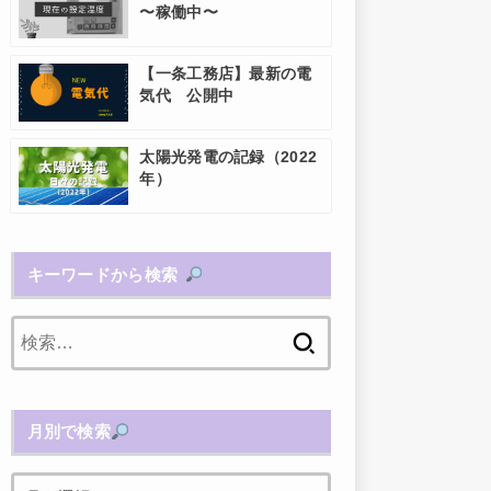
〜稼働中〜
【一条工務店】最新の電
気代 公開中
太陽光発電の記録（2022
年）
キーワードから検索
検
索:
月別で検索