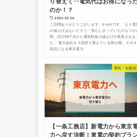
り替えて‥電気代はお得になっ
のか！？
2024.03.26
ご訪問ありがとうございます。k-nonです。 もう電
の値上げはないだろう‥安心しきっていたのもつか
間。2023年7月から電気料金の値上げが発表されま
た。 電力会社を４回切り替えている我が家。その
回目になる東京電力...
電気・太陽光
【一条工務店】新電力から東京
力へ戻す決断！東電の契約プラ