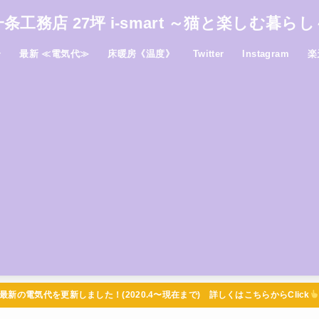
一条工務店 27坪 i-smart ～猫と楽しむ暮らし
介
最新 ≪電気代≫
床暖房《温度》
Twitter
Instagram
楽
最新の電気代を更新しました！(2020.4〜現在まで) 詳しくはこちらからClick