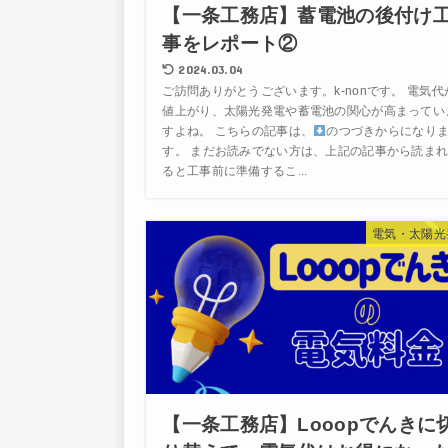
【一条工務店】蓄電池の後付け
事をレポート②
2024.03.04
ご訪問ありがとうございます。k-nonです。 電気代
値上がり、太陽光発電や蓄電池の関心が高まってい
すよね。 こちらの記事は、
のつづきからになり
す。 まだお読みでない方は、上記の記事から読ま
ると工事前に準備するこ...
電気・太陽光
【一条工務店】Looopでんきに