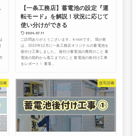
し
【一条工務店】蓄電池の設定『運
転モード』を解説！状況に応じて
使い分けができる
2024.07.11
は
ご訪問ありがとうございます。k-nonです。 我が家
後
は、2023年12月に一条工務店オリジナルの蓄電池を
は
後付け工事しました。 後付け蓄電池の費用のこと 蓄
方
電池の契約から着工までのこと 蓄電池の後付け工事
をレポート！ 蓄電...
設備
住宅設備