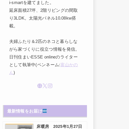
i-smartを建てました。
延床面積27坪、2階リビングの間取
り3LDK。太陽光パネル10.08kw搭
載。
夫婦ふたり＆2匹のネコと暮らしな
がら家づくりに役立つ情報を発信。
日刊住まいESSE onlineのライター
として執筆中(ペンネーム:
富山かの
ん
)
最新情報をお届け
床暖房 2025年1月27日