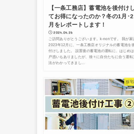
【一条工務店】蓄電池を後付け
てお得になったのか？冬の1月･2
月をレポートします！
2024.04.26
ご訪問ありがとうございます。k-nonです。 我が家
2023年12月に、一条工務店オリジナルの蓄電池を
付けしました。 設置後の蓄電池の運転に、はじめ
戸惑いもありましたが、徐々に自分たちに合う運転
法がわかってきまし...
住宅