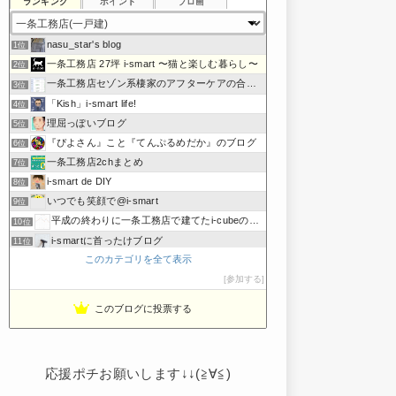
ランキング
ポイント
ブロ画
nasu_star's blog
1位
一条工務店 27坪 i-smart 〜猫と楽しむ暮らし〜
2位
一条工務店セゾン系棲家のアフターケアの合間に綴るブログ
3位
「Kish」i-smart life!
4位
理屈っぽいブログ
5位
『ぴよさん』こと『てんぷるめだか』のブログ
6位
一条工務店2chまとめ
7位
i-smart de DIY
8位
いつでも笑顔で@i-smart
9位
平成の終わりに一条工務店で建てたi-cubeのブログ
10位
i-smartに首ったけブログ
11位
このカテゴリを全て表示
節約しないエコライフ
12位
noahnoah研究所
参加する
13位
わたしの家づくり│ハウスメーカーで注文住宅を建てよう
14位
このブログに投票する
わかまっちょのおうち
15位
応援ポチお願いします↓↓(≧∀≦)