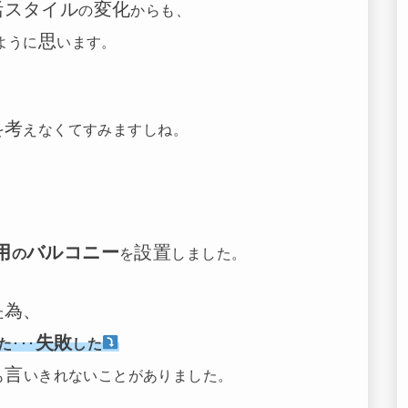
活スタイル
変化
の
からも、
思
ように
います。
考
を
えなくてすみますしね。
用
バルコニー
設置
の
を
しました。
為、
た
失敗
た
･･･
した
言
も
いきれないことがありました。