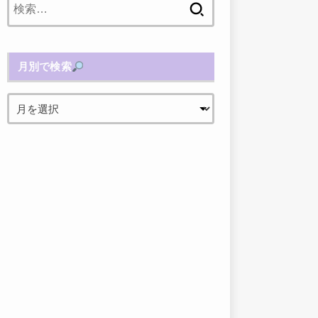
索:
月別で検索