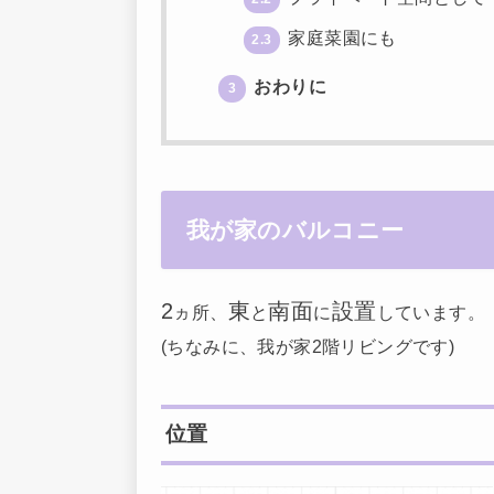
家庭菜園にも
2.3
おわりに
3
我が家のバルコニー
2
東
南面
設置
ヵ所、
と
に
しています。
(ちなみに、我が家2階リビングです)
位置