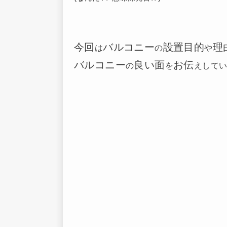
今回
バルコニー
設置目的
理
は
の
や
バルコニー
良い面
お
伝
の
を
えして