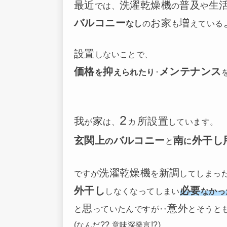
最近
洗濯乾燥機
普及
生
では、
の
や
バルコニー
お家
増
なし
の
も
えている
設置
しないことで、
価格
抑
メンテナンス
を
えられたり
･
2
我
家
ヵ所設置
が
は、
しています。
玄関上
バルコニー
南
外干し
の
と
に
洗濯乾燥機
新調
ですが
を
してしまっ
外干し
必要
しなくなってしまい
なかっ
思
意外
と
っていたんですが‥
とそうと
(
??
!?)
なんだ
意味深発言