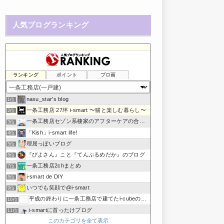
人気ブログランキング
ランキング
ポイント
ブロ画
nasu_star's blog
1位
一条工務店 27坪 i-smart 〜猫と楽しむ暮らし〜
2位
一条工務店セゾン系棲家のアフターケアの合間に綴るブログ
3位
「Kish」i-smart life!
4位
理屈っぽいブログ
5位
『ぴよさん』こと『てんぷるめだか』のブログ
6位
一条工務店2chまとめ
7位
i-smart de DIY
8位
いつでも笑顔で@i-smart
9位
平成の終わりに一条工務店で建てたi-cubeのブログ
10位
i-smartに首ったけブログ
11位
このカテゴリを全て表示
節約しないエコライフ
12位