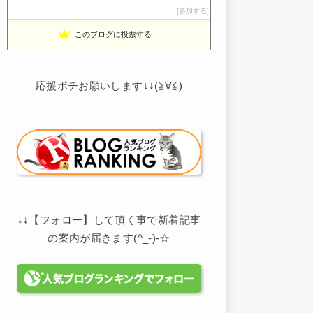
noahnoah研究所
参加する
13位
わたしの家づくり│ハウスメーカーで注文住宅を建てよう
14位
このブログに投票する
わかまっちょのおうち
15位
応援ポチお願いします↓↓(≧∀≦)
↓↓【フォロー】して頂く事で新着記事
の案内が届きます(^_-)-☆