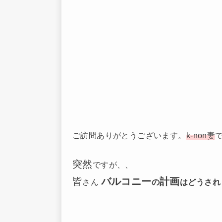
ご訪問ありがとうございます。
k-non妻
突然
ですが、、
皆
バルコニー
計画
さん
の
はどうされ