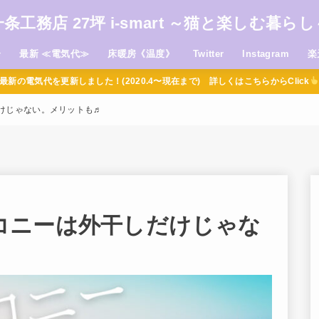
一条工務店 27坪 i-smart ～猫と楽しむ暮らし
介
最新 ≪電気代≫
床暖房《温度》
Twitter
Instagram
楽
最新の電気代を更新しました！(2020.4〜現在まで) 詳しくはこちらからClick
けじゃない。メリットも♬
コニーは外干しだけじゃな