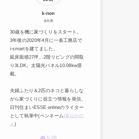
k-non
会社員
30歳を機に家づくりをスタート。
3年後の2020年4月に一条工務店で
i-smartを建てました。
延床面積27坪、2階リビングの間取
り3LDK。太陽光パネル10.08kw搭
載。
夫婦ふたり＆2匹のネコと暮らしな
がら家づくりに役立つ情報を発信。
日刊住まいESSE onlineのライター
として執筆中(ペンネーム:
富山かの
ん
)