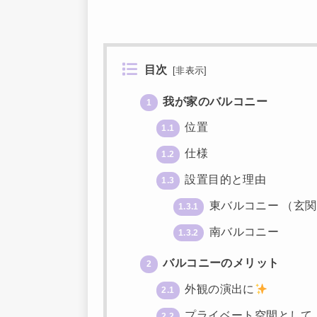
目次
[
非表示
]
我が家のバルコニー
1
位置
1.1
仕様
1.2
設置目的と理由
1.3
東バルコニー （玄
1.3.1
南バルコニー
1.3.2
バルコニーのメリット
2
外観の演出に
2.1
プライベート空間として
2.2