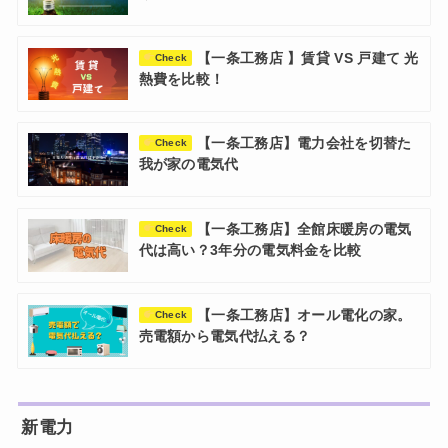
【一条工務店 】賃貸 VS 戸建て 光
Check
熱費を比較！
【一条工務店】電力会社を切替た
Check
我が家の電気代
【一条工務店】全館床暖房の電気
Check
代は高い？3年分の電気料金を比較
【一条工務店】オール電化の家。
Check
売電額から電気代払える？
新電力