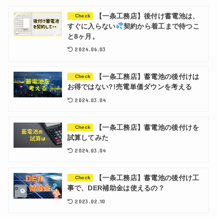
【一条工務店】後付け蓄電池は、
Check
すぐに入らない
契約から着工まで待つこ
と8ヶ月。
2024.06.03
【一条工務店】蓄電池の後付けは
Check
お得ではない?!売電単価ダウンを考える
2024.03.04
【一条工務店】蓄電池の後付けを
Check
試算してみた
2024.03.04
【一条工務店】蓄電池の後付け工
Check
事で、DER補助金は使えるの？
2023.02.10