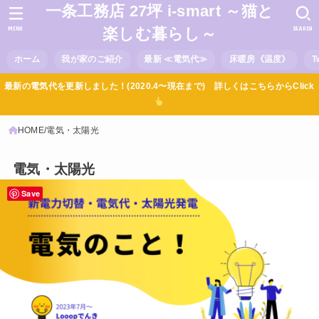
一条工務店 27坪 i-smart ～猫と
MENU
SEARCH
楽しむ暮らし～
ホーム
我が家のご紹介
最新 ≪電気代≫
床暖房《温度》
T
最新の電気代を更新しました！(2020.4〜現在まで) 詳しくはこちらからClick
HOME
電気・太陽光
電気・太陽光
Save