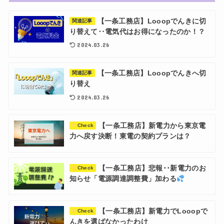
【一条工務店】Looopでんきに切
関連記事
り替えて‥電気代はお得になったのか！？
2024.03.26
【一条工務店】Looopでんきへ切
関連記事
り替え
2024.03.26
【一条工務店】新電力から東京電
Check
力へ戻す決断！東電の契約プランは？
【一条工務店】悲報･･新電力のお
Check
知らせ「電源調達調整費」加わる
【一条工務店】新電力でLooopで
Check
んきを選ばなかったわけ